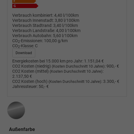
Verbrauch kombiniert:
4,40 l/100km
Verbrauch Innenstadt:
3,80 l/100km
Verbrauch Stadtrand:
3,40 l/100km
Verbrauch Landstraße:
4,00 l/100km
Verbrauch Autobahn:
5,60 l/100km
CO
-Emissionen:
100,00 g/km
2
CO
-Klasse:
C
2
Download
Energiekosten bei 15.000 km pro Jahr:
1.151,04 €
CO2 Kosten (niedrig)
:
900,- €
(Kosten Durchschnitt 10 Jahre)
CO2 Kosten (mittel)
:
(Kosten Durchschnitt 10 Jahre)
2.137,50 €
CO2 Kosten (hoch)
:
3.300,- €
(Kosten Durchschnitt 10 Jahre)
Jahressteuer:
50,- €
Außenfarbe