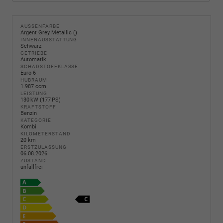
AUSSENFARBE
Argent Grey Metallic ()
INNENAUSSTATTUNG
Schwarz
GETRIEBE
Automatik
SCHADSTOFFKLASSE
Euro 6
HUBRAUM
1.987 ccm
LEISTUNG
130 kW (177 PS)
KRAFTSTOFF
Benzin
KATEGORIE
Kombi
KILOMETERSTAND
20 km
ERSTZULASSUNG
06.08.2026
ZUSTAND
unfallfrei