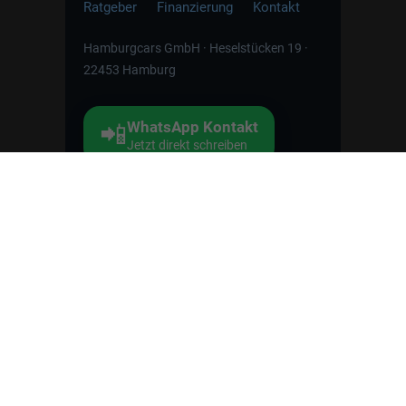
Ratgeber
Finanzierung
Kontakt
Hamburgcars GmbH · Heselstücken 19 ·
22453 Hamburg
WhatsApp Kontakt
📲
Jetzt direkt schreiben
Weitere Informationen zum offiziellen Kraftstoffverbrauch
und zu den offiziellen spezifischen CO
-Emissionen und
2
gegebenenfalls zum Stromverbrauch neuer PKW können
dem 'Leitfaden über den offiziellen Kraftstoffverbrauch, die
offiziellen spezifischen CO
-Emissionen und den offiziellen
2
Stromverbrauch neuer PKW' entnommen werden, der an
allen Verkaufsstellen und bei der 'Deutschen Automobil
Treuhand GmbH' unentgeltlich erhältlich ist unter
www.dat.de.