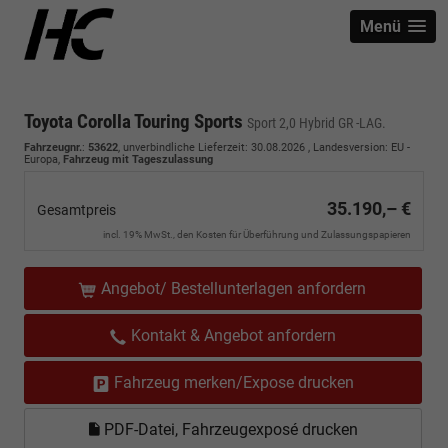
Menü
Toyota Corolla Touring Sports
Sport 2,0 Hybrid GR -LAG.
Fahrzeugnr.
:
53622
, unverbindliche Lieferzeit:
30.08.2026
, Landesversion: EU -
Europa,
Fahrzeug mit Tageszulassung
35.190,– €
Gesamtpreis
incl. 19% MwSt., den Kosten für Überführung und Zulassungspapieren
Angebot/ Bestellunterlagen anfordern
Kontakt & Angebot anfordern
Fahrzeug merken/Expose drucken
PDF-Datei, Fahrzeugexposé drucken