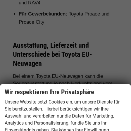
und RAV4
Für Gewerbekunden:
Toyota Proace und
Proace City
Ausstattung, Lieferzeit und
Unterschiede bei Toyota EU-
Neuwagen
Bei einem Toyota EU-Neuwagen kann die
Serienausstattung je nach Herkunftsland vom
deutschen Modell abweichen. Deshalb lohnt
Wir respektieren Ihre Privatsphäre
sich ein genauer Vergleich. Hamburgcars achtet
Unsere Website setzt Cookies ein, um unsere Dienste für
für Sie auf wichtige Details wie Motorisierung,
Sie bereitzustellen. Hierbei berücksichtigen wir Ihre
Hybridantrieb, Ausstattungslinie,
Auswahl und verarbeiten nur die Daten für Marketing,
Assistenzsysteme, Lieferzeit, Garantie und
Analytics und Personalisierung, für die Sie uns Ihr
Fahrzeugdokumente.
Einverständnis geben. Sie können Ihre Einwilligung