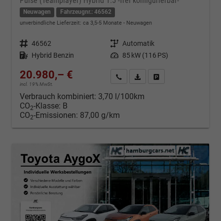
Pulse (Teamplayer) Hybrid 1.5 -frei konfigurierbar-
Neuwagen
Fahrzeugnr.: 46562
unverbindliche Lieferzeit: ca 3,5-5 Monate
Neuwagen
Fahrzeugnr.
46562
Getriebe
Automatik
Kraftstoff
Hybrid Benzin
Leistung
85 kW (116 PS)
20.980,– €
Kontakt & Angebot anfordern
PDF-Datei, Fahrzeugexposé d
Fahrzeug merken/Expo
incl. 19% MwSt.
Verbrauch kombiniert:
3,70 l/100km
CO
-Klasse:
B
2
CO
-Emissionen:
87,00 g/km
2