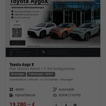
Toyota Aygo X
Play (Active) Hybrid 1.5 -frei konfigurierbar-
Neuwagen
Fahrzeugnr.: 46561
unverbindliche Lieferzeit: ca 3,5-5 Monate
Neuwagen
Fahrzeugnr.
46561
Getriebe
Automatik
Kraftstoff
Hybrid Benzin
Leistung
85 kW (116 PS)
19.280,– €
Kontakt & Angebot anfordern
PDF-Datei, Fahrzeugexposé d
Fahrzeug merken/Expo