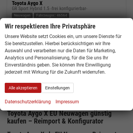
Toyota Aygo X
GR Sport Hybrid 1.5 -frei konfigurierbar-
Neuwagen
Fahrzeugnr.: 46564
unverbindliche Lieferzeit: ca 3,5-5 Monate
Neuwagen
Wir respektieren Ihre Privatsphäre
Fahrzeugnr.
46564
Getriebe
Automatik
Unsere Website setzt Cookies ein, um unsere Dienste für
Kraftstoff
Hybrid Benzin
Leistung
85 kW (116 PS)
Sie bereitzustellen. Hierbei berücksichtigen wir Ihre
Auswahl und verarbeiten nur die Daten für Marketing,
24.580,– €
Kontakt & Angebot anfordern
PDF-Datei, Fahrzeugexposé d
Fahrzeug merken/Expo
Analytics und Personalisierung, für die Sie uns Ihr
incl. 19% MwSt.
Einverständnis geben. Sie können Ihre Einwilligung
Verbrauch kombiniert:
3,70 l/100km
jederzeit mit Wirkung für die Zukunft widerrufen.
CO
-Klasse:
B
2
CO
-Emissionen:
87,00 g/km
2
Alle akzeptieren
Einstellungen
Toyota AygoX Reifenlabel
Datenschutzerklärung
Impressum
Toyota Aygo X EU Neuwagen günstig
kaufen – Reimport & Konfigurator