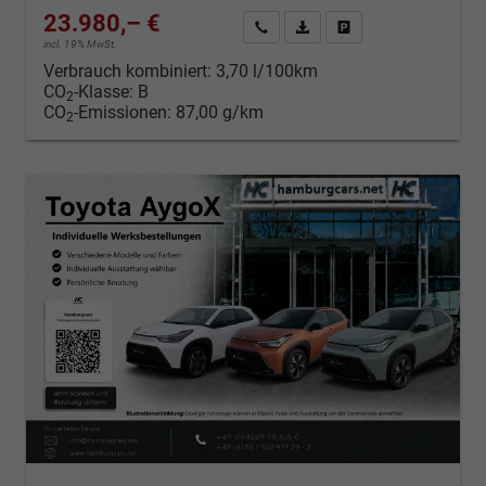
23.980,– €
Kontakt & Angebot anfordern
PDF-Datei, Fahrzeugexposé d
Fahrzeug merken/Expo
incl. 19% MwSt.
Verbrauch kombiniert:
3,70 l/100km
CO
-Klasse:
B
2
CO
-Emissionen:
87,00 g/km
2