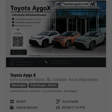
Toyota Aygo X
Envy (Lounge) Hybrid JBL Faltdach -frei konfigurierbar-
Neuwagen
Fahrzeugnr.: 46563
unverbindliche Lieferzeit: ca 3,5-5 Monate
Neuwagen
Fahrzeugnr.
46563
Getriebe
Automatik
Kraftstoff
Hybrid Benzin
Leistung
85 kW (116 PS)