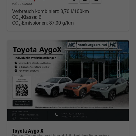
incl. 19% MwSt.
Verbrauch kombiniert:
3,70 l/100km
CO
-Klasse:
B
2
CO
-Emissionen:
87,00 g/km
2
Toyota Aygo X