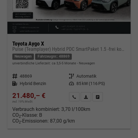
Toyota Aygo X
Pulse (Teamplayer) Hybrid PDC SmartPaket 1.5 -frei konfigurierbar-
Neuwagen
Fahrzeugnr.: 48869
unverbindliche Lieferzeit: ca 3,5-5 Monate
Neuwagen
Fahrzeugnr.
48869
Getriebe
Automatik
Kraftstoff
Hybrid Benzin
Leistung
85 kW (116 PS)
21.480,– €
Kontakt & Angebot anfordern
PDF-Datei, Fahrzeugexposé d
Fahrzeug merken/Expo
incl. 19% MwSt.
Verbrauch kombiniert:
3,70 l/100km
CO
-Klasse:
B
2
CO
-Emissionen:
87,00 g/km
2