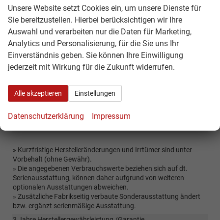
Unsere Website setzt Cookies ein, um unsere Dienste für
außer
Bi-Ton Lackierung, schwarzes Dach
Sie bereitzustellen. Hierbei berücksichtigen wir Ihre
bei
Metalliclackierung
Auswahl und verarbeiten nur die Daten für Marketing,
schwarzer
Grundlackierung
Analytics und Personalisierung, für die Sie uns Ihr
Einverständnis geben. Sie können Ihre Einwilligung
Räder & Technik
jederzeit mit Wirkung für die Zukunft widerrufen.
17" Alufelgen / Sommerreifen
Reifenreparaturset
Alle akzeptieren
Einstellungen
Sonstiges
Datenschutzerklärung
Impressum
ähnlich Teamplayer
» Kurzfristige Herstelleränderungen und Irrtümer sind unter
Vorbehalt (ohne Gewähr).
» Die angegebenen Verbrauchswerte beziehen sich auf dt.
Serienausstattung, können daher aufgrund von weiteren
optionalen Ausstattungen abweichen.
» Zusätzliche Fabrikseitig verbaute Sonderausstattung ändert
bzw. ergänzt serienmäßige Ausstattung.
3 Jahre Herstellergewährleistung /Garantie