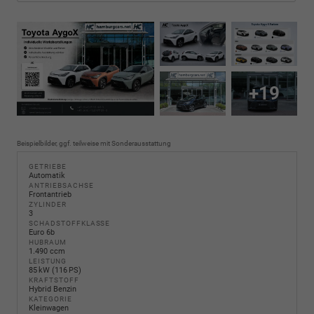
+19
Beispielbilder, ggf. teilweise mit Sonderausstattung
GETRIEBE
Automatik
ANTRIEBSACHSE
Frontantrieb
ZYLINDER
3
SCHADSTOFFKLASSE
Euro 6b
HUBRAUM
1.490 ccm
LEISTUNG
85 kW (116 PS)
KRAFTSTOFF
Hybrid Benzin
KATEGORIE
Kleinwagen