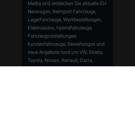
Media und entdecken Sie aktuelle EU-
Neuwagen, Reimport Fahrzeuge,
Lagerfahrzeuge, Werkbestellungen,
Elektroautos, Hybridfahrzeuge,
Fahrzeugvorstellungen,
Kundenfahrzeuge, Bewertungen und
neue Angebote rund um VW, Skoda,
Toyota, Nissan, Renault, Dacia,
CUPRA und viele weitere Marken.
Startseite
Fahrzeuge finden
Neuwagen Konfigurator
Reimport
Ratgeber
Finanzierung
Kontakt
Hamburgcars GmbH · Heselstücken 19 ·
22453 Hamburg