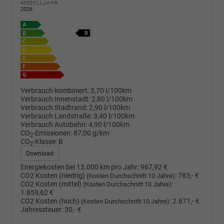
MODELLJAHR
2026
Verbrauch kombiniert:
3,70 l/100km
Verbrauch Innenstadt:
2,80 l/100km
Verbrauch Stadtrand:
2,90 l/100km
Verbrauch Landstraße:
3,40 l/100km
Verbrauch Autobahn:
4,90 l/100km
CO
-Emissionen:
87,00 g/km
2
CO
-Klasse:
B
2
Download
Energiekosten bei 15.000 km pro Jahr:
967,92 €
CO2 Kosten (niedrig)
:
783,- €
(Kosten Durchschnitt 10 Jahre)
CO2 Kosten (mittel)
:
(Kosten Durchschnitt 10 Jahre)
1.859,62 €
CO2 Kosten (hoch)
:
2.871,- €
(Kosten Durchschnitt 10 Jahre)
Jahressteuer:
30,- €