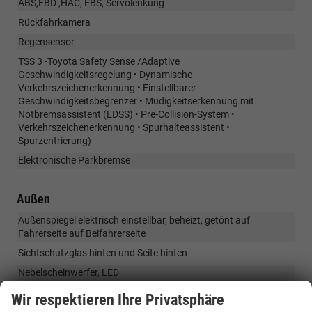
ABS,EBD ,HAC, EBS, Servolenkung
Rückfahrkamera
Regensensor
TSS 3 -Toyota Safety Sense /Adaptive
Geschwindigkeitsregelung • Dynamische
Verkehrszeichenerkennung • Einstellbarer
Geschwindigkeitsbegrenzer • Müdigkeitserkennung mit
Notbremsassistent (EDSS) • Pre-Collision-System •
Verkehrszeichenerkennung • Spurhalteassistent •
Spurzentrierung)
Elektronische Parkbremse
Außen
Außenspiegel elektrisch einstellbar, beheizt, getönt auf
Fahrerseite auf Beifahrerseite
Sichtschutzglas hinten und Seite hinten
Nebelscheinwerfer, LED
LED-Scheinwerfer vorne, LED Tagfahrlicht,
Wir respektieren Ihre Privatsphäre
Getönte Scheiben hinten