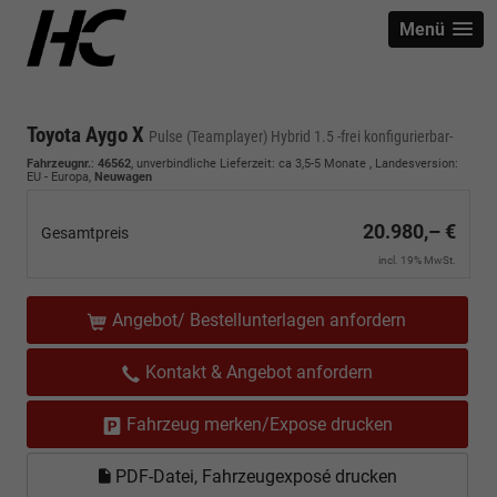
Menü
Toyota Aygo X
Pulse (Teamplayer) Hybrid 1.5 -frei konfigurierbar-
Fahrzeugnr.
:
46562
, unverbindliche Lieferzeit: ca 3,5-5 Monate , Landesversion:
EU - Europa,
Neuwagen
20.980,– €
Gesamtpreis
incl. 19% MwSt.
Angebot/ Bestellunterlagen anfordern
Kontakt & Angebot anfordern
Fahrzeug merken/Expose drucken
PDF-Datei, Fahrzeugexposé drucken