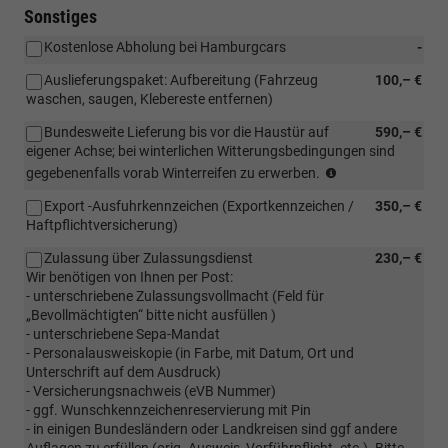
Sonstiges
Kostenlose Abholung bei Hamburgcars
-
Auslieferungspaket: Aufbereitung (Fahrzeug
100,– €
waschen, saugen, Klebereste entfernen)
Bundesweite Lieferung bis vor die Haustür auf
590,– €
eigener Achse; bei winterlichen Witterungsbedingungen sind
Bundesweite
gegebenenfalls vorab Winterreifen zu erwerben.
Lieferung
Export -Ausfuhrkennzeichen (Exportkennzeichen /
350,– €
bis
Haftpflichtversicherung)
vor
die
Zulassung über Zulassungsdienst
230,– €
Haustür
Wir benötigen von Ihnen per Post:
auf
- unterschriebene Zulassungsvollmacht (Feld für
eigener
„Bevollmächtigten“ bitte nicht ausfüllen )
Achse;
- unterschriebene Sepa-Mandat
bei
- Personalausweiskopie (in Farbe, mit Datum, Ort und
winterlichen
Unterschrift auf dem Ausdruck)
Bedingungen
- Versicherungsnachweis (eVB Nummer)
ist
- ggf. Wunschkennzeichenreservierung mit Pin
eine
- in einigen Bundesländern oder Landkreisen sind ggf andere
vorherige