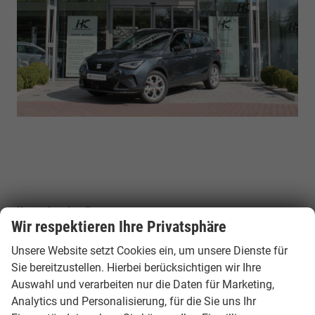
Unser Autokaufberater
Wir respektieren Ihre Privatsphäre
Mit dem Autokauf, der etwa alle 6-9 Jahre stattfindet,
Unsere Website setzt Cookies ein, um unsere Dienste für
fällt eine wichtige Entscheidung. Diese muss gut
Sie bereitzustellen. Hierbei berücksichtigen wir Ihre
überlegt sein und viele Angebote verschiedener Händler
Auswahl und verarbeiten nur die Daten für Marketing,
verglichen werden. Hier spielen Ihre Bedürfnisse und Ihre
Analytics und Personalisierung, für die Sie uns Ihr