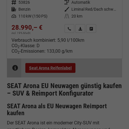
Fahrzeugnr.
53826
Getriebe
Automatik
Kraftstoff
Benzin
Außenfarbe
Liminal Red/Dach schwarz Metallic (S60E)
Leistung
110 kW (150 PS)
Kilometerstand
20 km
28.990,– €
Kontakt & Angebot anfordern
PDF-Datei, Fahrzeugexposé d
Fahrzeug merken/Expo
incl. 19% MwSt.
Verbrauch kombiniert:
5,90 l/100km
CO
-Klasse:
D
2
CO
-Emissionen:
133,00 g/km
2
Seat Arona Reifenlabel
SEAT Arona EU Neuwagen günstig kaufen
– SUV & Reimport Konfigurator
SEAT Arona als EU Neuwagen Reimport
kaufen
Der SEAT Arona ist ein moderner City-SUV mit