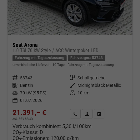
Seat Arona
1.0 TSI 70 kW Style / ACC Winterpaket LED
Fahrzeug mit Tageszulassung
Fahrzeugnr.: 53743
unverbindliche Lieferzeit:
10 Tage
Fahrzeug mit Tageszulassung
Fahrzeugnr.
53743
Getriebe
Schaltgetriebe
Kraftstoff
Benzin
Außenfarbe
Midnightblack Metallic
Leistung
70 kW (95 PS)
Kilometerstand
10 km
01.07.2026
21.391,– €
Kontakt & Angebot anfordern
PDF-Datei, Fahrzeugexposé d
Fahrzeug merken/Expo
incl. 19% MwSt.
Verbrauch kombiniert:
5,30 l/100km
CO
-Klasse:
D
2
CO
-Emissionen:
120,00 g/km
2