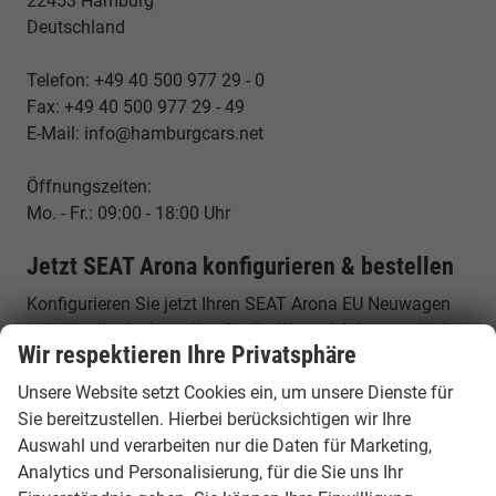
22453 Hamburg
Deutschland
Telefon: +49 40 500 977 29 - 0
Fax: +49 40 500 977 29 - 49
E-Mail: info@hamburgcars.net
Öffnungszeiten:
Mo. - Fr.: 09:00 - 18:00 Uhr
Jetzt SEAT Arona konfigurieren & bestellen
Konfigurieren Sie jetzt Ihren SEAT Arona EU Neuwagen
individuell oder bestellen Sie Ihr Wunschfahrzeug direkt
Wir respektieren Ihre Privatsphäre
ab Werk. Sichern Sie sich ein attraktives Angebot für
einen der beliebtesten kompakten SUVs Europas.
Unsere Website setzt Cookies ein, um unsere Dienste für
Sie bereitzustellen. Hierbei berücksichtigen wir Ihre
Häufige Fragen (FAQ)
Auswahl und verarbeiten nur die Daten für Marketing,
Analytics und Personalisierung, für die Sie uns Ihr
Ist der SEAT Arona ein SUV?