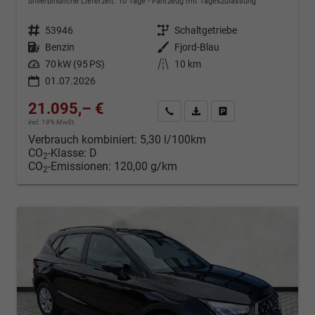
unverbindliche Lieferzeit:
10 Tage
Fahrzeug mit Tageszulassung
Fahrzeugnr.
53946
Getriebe
Schaltgetriebe
Kraftstoff
Benzin
Außenfarbe
Fjord-Blau
Leistung
70 kW (95 PS)
Kilometerstand
10 km
01.07.2026
21.095,– €
Kontakt & Angebot anfordern
PDF-Datei, Fahrzeugexposé d
Fahrzeug merken/Expo
incl. 19% MwSt.
Verbrauch kombiniert:
5,30 l/100km
CO
-Klasse:
D
2
CO
-Emissionen:
120,00 g/km
2