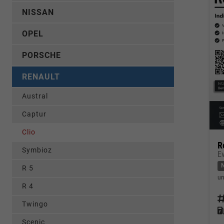
NISSAN
OPEL
PORSCHE
RENAULT
Austral
Captur
Clio
R
Symbioz
E
R 5
un
R 4
Fahrz
Twingo
Kraf
Scenic