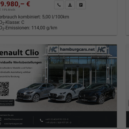
9.980,– €
Kontakt & Angebot anfordern
PDF-Datei, Fahrzeugexposé drucken
Fahrzeug merken/Expose dru
cl. 19% MwSt.
erbrauch kombiniert:
5,00 l/100km
O
-Klasse:
C
2
O
-Emissionen:
114,00 g/km
2