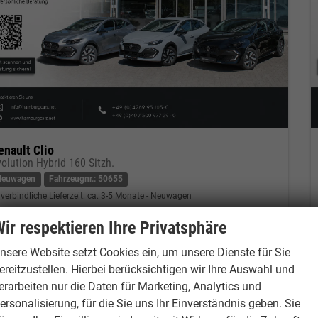
enault Clio
volution Hybrid 160 Sitzh.
Neuwagen
Fahrzeugnr.: 50655
verbindliche Lieferzeit: ca. 3-5 Monate
Neuwagen
ir respektieren Ihre Privatsphäre
eugnr.
50655
Getriebe
Doppelkupplungsgetriebe (DSG)
tstoff
Hybrid Benzin
Leistung
116 kW (158 PS)
nsere Website setzt Cookies ein, um unsere Dienste für Sie
3.670,– €
ereitzustellen. Hierbei berücksichtigen wir Ihre Auswahl und
Kontakt & Angebot anfordern
PDF-Datei, Fahrzeugexposé drucken
Fahrzeug merken/Expose dru
erarbeiten nur die Daten für Marketing, Analytics und
cl. 19% MwSt.
ersonalisierung, für die Sie uns Ihr Einverständnis geben. Sie
erbrauch kombiniert:
4,10 l/100km
O
-Klasse:
B