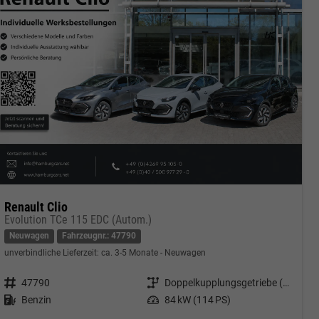
Renault Clio
Evolution TCe 115 EDC (Autom.)
Neuwagen
Fahrzeugnr.: 47790
unverbindliche Lieferzeit: ca. 3-5 Monate
Neuwagen
Fahrzeugnr.
47790
Getriebe
Doppelkupplungsgetriebe (DSG)
Kraftstoff
Benzin
Leistung
84 kW (114 PS)