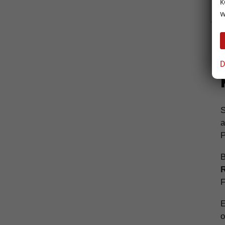
k
C
w
D
S
a
P
B
R
F
E
o