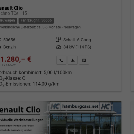
enault Clio
echno TCe 115
Neuwagen
Fahrzeugnr.: 50656
verbindliche Lieferzeit: ca. 3-5 Monate
Neuwagen
eugnr.
50656
Getriebe
Schalt. 6-Gang
tstoff
Benzin
Leistung
84 kW (114 PS)
1.280,– €
Kontakt & Angebot anfordern
PDF-Datei, Fahrzeugexposé drucken
Fahrzeug merken/Expose dru
cl. 19% MwSt.
erbrauch kombiniert:
5,00 l/100km
O
-Klasse:
C
2
O
-Emissionen:
114,00 g/km
2