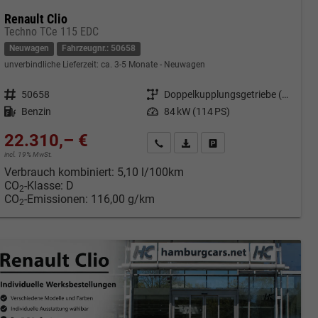
Renault Clio
Techno TCe 115 EDC
Neuwagen
Fahrzeugnr.: 50658
unverbindliche Lieferzeit: ca. 3-5 Monate
Neuwagen
Fahrzeugnr.
50658
Getriebe
Doppelkupplungsgetriebe (DSG)
Kraftstoff
Benzin
Leistung
84 kW (114 PS)
22.310,– €
cken
Kontakt & Angebot anfordern
PDF-Datei, Fahrzeugexposé druc
Fahrzeug merken/Expose 
incl. 19% MwSt.
Verbrauch kombiniert:
5,10 l/100km
CO
-Klasse:
D
2
CO
-Emissionen:
116,00 g/km
2