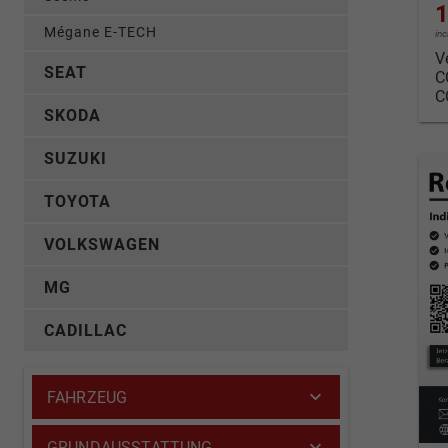
1
Mégane E-TECH
in
V
SEAT
C
C
SKODA
SUZUKI
TOYOTA
VOLKSWAGEN
MG
CADILLAC
FAHRZEUG
GRUNDAUSSTATTUNG