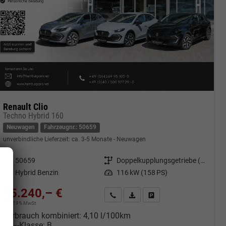
Renault Clio
Techno Hybrid 160
Neuwagen
Fahrzeugnr.: 50659
unverbindliche Lieferzeit: ca. 3-5 Monate
Neuwagen
Fahrzeugnr.
50659
Getriebe
Doppelkupplungsgetriebe (DSG)
Kraftstoff
Hybrid Benzin
Leistung
116 kW (158 PS)
25.240,– €
cken
Kontakt & Angebot anfordern
PDF-Datei, Fahrzeugexposé druc
Fahrzeug merken/Expose 
incl. 19% MwSt.
Verbrauch kombiniert:
4,10 l/100km
CO
-Klasse:
B