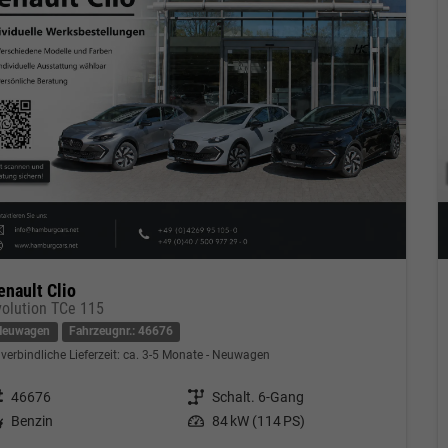
enault Clio
volution TCe 115
Neuwagen
Fahrzeugnr.: 46676
verbindliche Lieferzeit: ca. 3-5 Monate
Neuwagen
eugnr.
46676
Getriebe
Schalt. 6-Gang
tstoff
Benzin
Leistung
84 kW (114 PS)