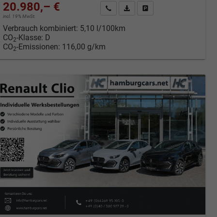
20.980,– €
cken
Kontakt & Angebot anfordern
PDF-Datei, Fahrzeugexposé druc
Fahrzeug merken/Expose 
incl. 19% MwSt.
Verbrauch kombiniert:
5,10 l/100km
CO
-Klasse:
D
2
CO
-Emissionen:
116,00 g/km
2