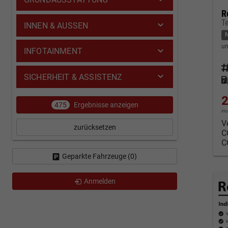
R
T
INNEN & AUSSEN
un
INFOTAINMENT
Fahrz
SICHERHEIT & ASSISTENZ
Kraf
2
475
Ergebnisse anzeigen
in
V
zurücksetzen
C
C
Geparkte Fahrzeuge (
0
)
Anmelden