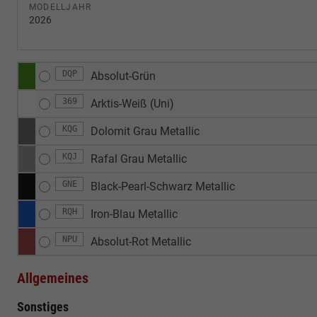
MODELLJAHR
2026
DQP
Absolut-Grün
369
Arktis-Weiß (Uni)
KQG
Dolomit Grau Metallic
KQJ
Rafal Grau Metallic
GNE
Black-Pearl-Schwarz Metallic
RQH
Iron-Blau Metallic
NPU
Absolut-Rot Metallic
Allgemeines
Sonstiges