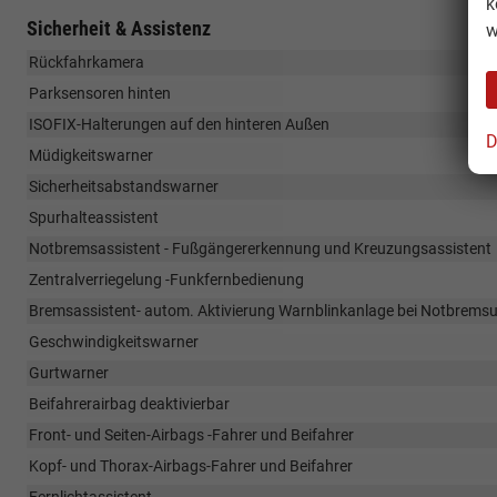
k
Sicherheit & Assistenz
w
Rückfahrkamera
Parksensoren hinten
ISOFIX-Halterungen auf den hinteren Außen
D
Müdigkeitswarner
Sicherheitsabstandswarner
Spurhalteassistent
Notbremsassistent - Fußgängererkennung und Kreuzungsassistent
Zentralverriegelung -Funkfernbedienung
Bremsassistent- autom. Aktivierung Warnblinkanlage bei Notbrems
Geschwindigkeitswarner
Gurtwarner
Beifahrerairbag deaktivierbar
Front- und Seiten-Airbags -Fahrer und Beifahrer
Kopf- und Thorax-Airbags-Fahrer und Beifahrer
Fernlichtassistent