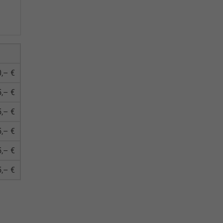
,– €
,– €
,– €
,– €
,– €
,– €