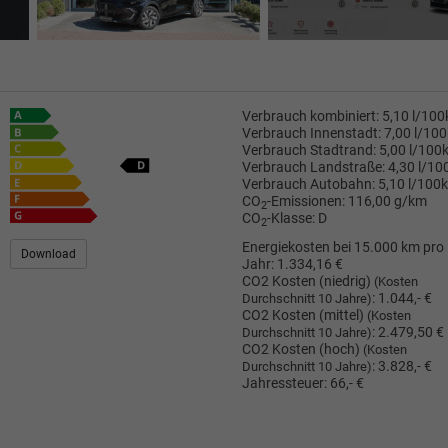
Verbrauch kombiniert:
5,10 l/10
Verbrauch Innenstadt:
7,00 l/10
Verbrauch Stadtrand:
5,00 l/100
Verbrauch Landstraße:
4,30 l/1
Verbrauch Autobahn:
5,10 l/100
CO
-Emissionen:
116,00 g/km
2
CO
-Klasse:
D
2
Energiekosten bei 15.000 km pro
Download
Jahr:
1.334,16 €
CO2 Kosten (niedrig)
(Kosten
:
1.044,- €
Durchschnitt 10 Jahre)
CO2 Kosten (mittel)
(Kosten
:
2.479,50 €
Durchschnitt 10 Jahre)
CO2 Kosten (hoch)
(Kosten
:
3.828,- €
Durchschnitt 10 Jahre)
Jahressteuer:
66,- €