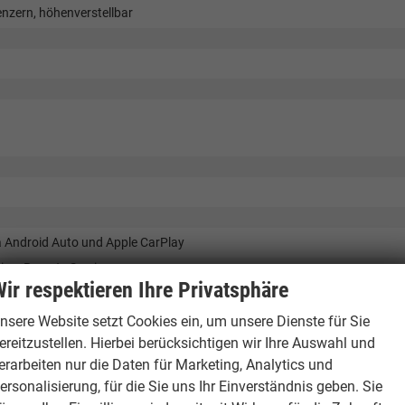
enzern, höhenverstellbar
a Android Auto und Apple CarPlay
ing, Remote Services
ir respektieren Ihre Privatsphäre
gle und Arkamys Soundsystem // Online-Multimediasystem mit 10,1"Touc
nsere Website setzt Cookies ein, um unsere Dienste für Sie
 // integriertem Google kabellosem Android Auto & Apple Carplay //
ereitzustellen. Hierbei berücksichtigen wir Ihre Auswahl und
erarbeiten nur die Daten für Marketing, Analytics und
ersonalisierung, für die Sie uns Ihr Einverständnis geben. Sie