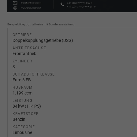
Beispielbilder, ggf. teilweise mit Sonderausstattung
GETRIEBE
Doppelkupplungsgetriebe (DSG)
ANTRIEBSACHSE
Frontantrieb
ZYLINDER
3
SCHADSTOFFKLASSE
Euro 6 EB
HUBRAUM
1.199 ccm
LEISTUNG
84 kW (114 PS)
KRAFTSTOFF
Benzin
KATEGORIE
Limousine