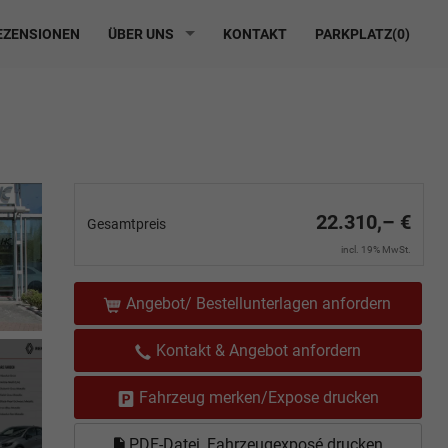
ZENSIONEN
ÜBER UNS
KONTAKT
PARKPLATZ(
0
)
22.310,– €
Gesamtpreis
incl. 19% MwSt.
Angebot/ Bestellunterlagen anfordern
Kontakt & Angebot anfordern
Fahrzeug merken/Expose drucken
PDF-Datei, Fahrzeugexposé drucken