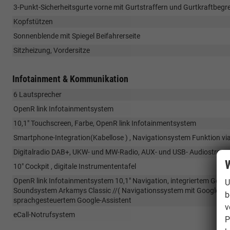
3-Punkt-Sicherheitsgurte vorne mit Gurtstraffern und Gurtkraftbegr
Kopfstützen
Sonnenblende mit Spiegel Beifahrerseite
Sitzheizung, Vordersitze
Infotainment & Kommunikation
6 Lautsprecher
OpenR link Infotainmentsystem
10,1" Touchscreen, Farbe, OpenR link Infotainmentsystem
Smartphone-Integration(Kabellose ) , Navigationsystem Funktion vi
Digitalradio DAB+, UKW- und MW-Radio, AUX- und USB- Audiostream
W
10" Cockpit , digitale Instrumententafel
OpenR link Infotainmentsystem 10,1" Navigation, integriertem Goo
U
Soundsystem Arkamys Classic //( Navigationssystem mit Google Maps
b
sprachgesteuertem Google-Assistent
v
eCall-Notrufsystem
P