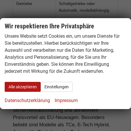
Getriebe
Schaltgetriebe oder
Automatik, modellabhängig
Beliebte
LED-Licht, Rückfahrkamera,
Wir respektieren Ihre Privatsphäre
Ausstattung
Klimaautomatik, Sitzheizung,
Unsere Website setzt Cookies ein, um unsere Dienste für
Navigationssystem,
Sie bereitzustellen. Hierbei berücksichtigen wir Ihre
Assistenzsysteme
Auswahl und verarbeiten nur die Daten für Marketing,
Besonderheiten
Kompakte Außenmaße,
Analytics und Personalisierung, für die Sie uns Ihr
moderne Hybridtechnik und
Einverständnis geben. Sie können Ihre Einwilligung
gutes Preis-Leistungs-
jederzeit mit Wirkung für die Zukunft widerrufen.
Verhältnis
Alle akzeptieren
Einstellungen
Der Renault Clio kombiniert kompakte
Datenschutzerklärung
Impressum
Außenmaße mit moderner Technik, guter
Sicherheitsausstattung und attraktivem
Preisvorteil als EU-Neuwagen. Besonders
beliebt sind Modelle als TCe, E-Tech Hybrid,