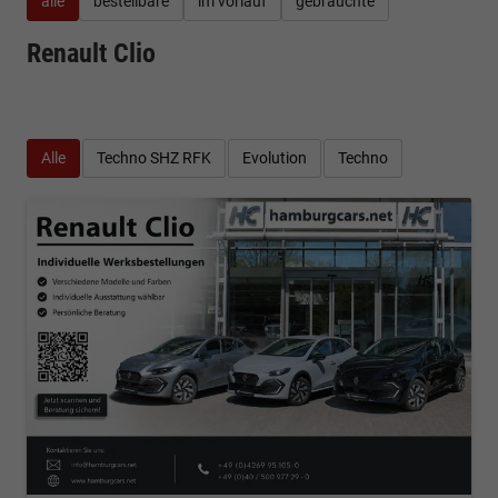
alle
bestellbare
im vorlauf
gebrauchte
Renault Clio
Alle
Techno SHZ RFK
Evolution
Techno