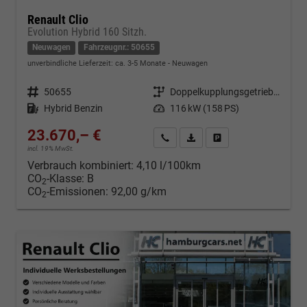
Renault Clio
Evolution Hybrid 160 Sitzh.
Neuwagen
Fahrzeugnr.: 50655
unverbindliche Lieferzeit: ca. 3-5 Monate
Neuwagen
Fahrzeugnr.
50655
Getriebe
Doppelkupplungsgetriebe (DSG)
Kraftstoff
Hybrid Benzin
Leistung
116 kW (158 PS)
23.670,– €
Kontakt & Angebot anfordern
PDF-Datei, Fahrzeugexposé d
Fahrzeug merken/Expo
incl. 19% MwSt.
Verbrauch kombiniert:
4,10 l/100km
CO
-Klasse:
B
2
CO
-Emissionen:
92,00 g/km
2