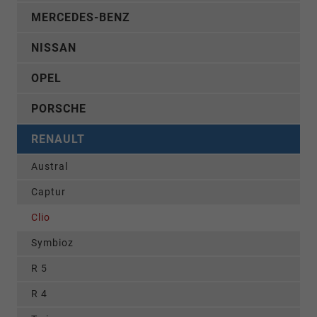
MERCEDES-BENZ
NISSAN
OPEL
PORSCHE
RENAULT
Austral
Captur
Clio
Symbioz
R 5
R 4