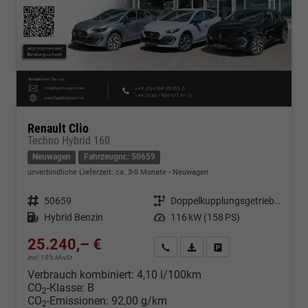
Renault Clio
Techno Hybrid 160
Neuwagen
Fahrzeugnr.: 50659
unverbindliche Lieferzeit: ca. 3-5 Monate
Neuwagen
Fahrzeugnr.
50659
Getriebe
Doppelkupplungsgetriebe (DSG)
Kraftstoff
Hybrid Benzin
Leistung
116 kW (158 PS)
25.240,– €
Kontakt & Angebot anfordern
PDF-Datei, Fahrzeugexposé d
Fahrzeug merken/Expo
incl. 19% MwSt.
Verbrauch kombiniert:
4,10 l/100km
CO
-Klasse:
B
2
CO
-Emissionen:
92,00 g/km
2