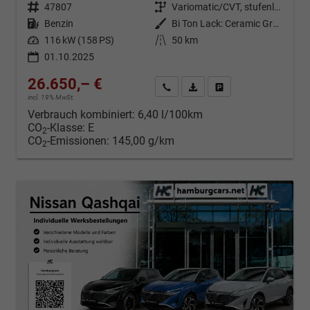
Fahrzeugnr.
47807
Getriebe
Variomatic/CVT, stufenlos
Kraftstoff
Benzin
Außenfarbe
Bi Ton Lack: Ceramic Grey (KBY) mit Dachfarbe Black Metallic (Z11)
Leistung
116 kW (158 PS)
Kilometerstand
50 km
01.10.2025
26.650,– €
Kontakt & Angebot anfordern
PDF-Datei, Fahrzeugexposé d
Fahrzeug merken/Expo
incl. 19% MwSt.
Verbrauch kombiniert:
6,40 l/100km
CO
-Klasse:
E
2
CO
-Emissionen:
145,00 g/km
2