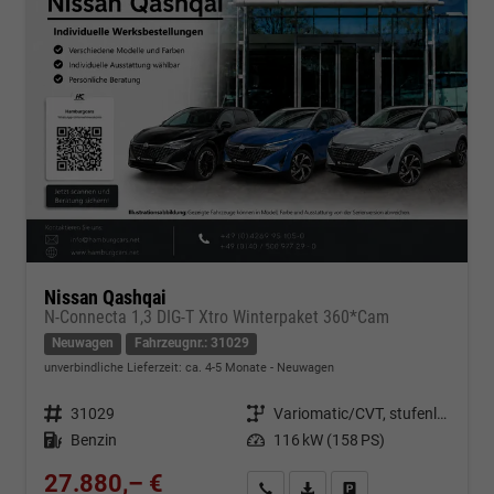
Nissan Qashqai
N-Connecta 1,3 DIG-T Xtro Winterpaket 360*Cam
Neuwagen
Fahrzeugnr.: 31029
unverbindliche Lieferzeit: ca. 4-5 Monate
Neuwagen
Fahrzeugnr.
31029
Getriebe
Variomatic/CVT, stufenlos
Kraftstoff
Benzin
Leistung
116 kW (158 PS)
27.880,– €
Kontakt & Angebot anfordern
PDF-Datei, Fahrzeugexposé d
Fahrzeug merken/Expo