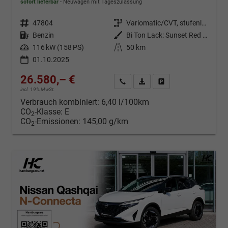
sofort lieferbar
Neuwagen mit Tageszulassung
Fahrzeugnr.
47804
Getriebe
Variomatic/CVT, stufenlos
Kraftstoff
Benzin
Außenfarbe
Bi Ton Lack: Sunset Red (NBV) mit Dachfarbe Black Metallic (Z11)
Leistung
116 kW (158 PS)
Kilometerstand
50 km
01.10.2025
26.580,– €
Kontakt & Angebot anfordern
PDF-Datei, Fahrzeugexposé d
Fahrzeug merken/Expo
incl. 19% MwSt.
Verbrauch kombiniert:
6,40 l/100km
CO
-Klasse:
E
2
CO
-Emissionen:
145,00 g/km
2