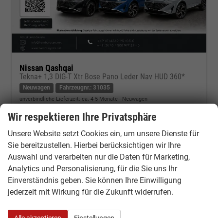
Nissan Qashqai
Tekna+ 1,3 DIG-T Xtr Bose Pano Leder Nav HUD 360*
Neuwagen
Fahrzeugnr.: 31035
unverbindliche Lieferzeit: ca. 4-5 Monate
Neuwagen
Wir respektieren Ihre Privatsphäre
Fahrzeugnr.
31035
Getriebe
Variomatic/CVT, stufenlos
Kraftstoff
Benzin
Leistung
116 kW (158 PS)
Unsere Website setzt Cookies ein, um unsere Dienste für
Sie bereitzustellen. Hierbei berücksichtigen wir Ihre
30.580,– €
Kontakt & Angebot anfordern
PDF-Datei, Fahrzeugexposé d
Fahrzeug merken/Expo
Auswahl und verarbeiten nur die Daten für Marketing,
incl. 19% MwSt.
Analytics und Personalisierung, für die Sie uns Ihr
Verbrauch kombiniert:
6,40 l/100km
Einverständnis geben. Sie können Ihre Einwilligung
CO
-Klasse:
E
2
CO
-Emissionen:
145,00 g/km
jederzeit mit Wirkung für die Zukunft widerrufen.
2
Alle akzeptieren
Einstellungen