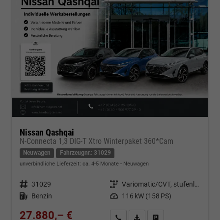
Nissan Qashqai
N-Connecta 1,3 DIG-T Xtro Winterpaket 360*Cam
Neuwagen
Fahrzeugnr.: 31029
unverbindliche Lieferzeit: ca. 4-5 Monate
Neuwagen
Fahrzeugnr.
31029
Getriebe
Variomatic/CVT, stufenlos
Kraftstoff
Benzin
Leistung
116 kW (158 PS)
27.880,– €
Kontakt & Angebot anfordern
PDF-Datei, Fahrzeugexposé d
Fahrzeug merken/Expo