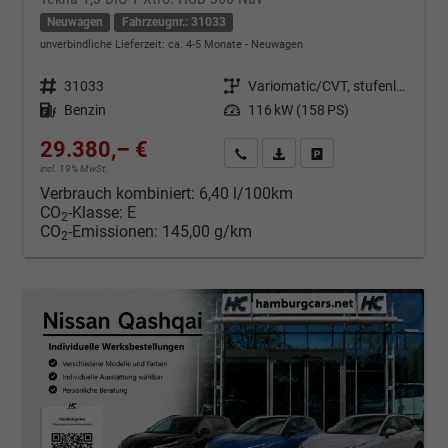
Neuwagen
Fahrzeugnr.: 31033
unverbindliche Lieferzeit: ca. 4-5 Monate
Neuwagen
Fahrzeugnr.
31033
Getriebe
Variomatic/CVT, stufenlos
Kraftstoff
Benzin
Leistung
116 kW (158 PS)
29.380,– €
Kontakt & Angebot anfordern
PDF-Datei, Fahrzeugexposé d
Fahrzeug merken/Expo
incl. 19% MwSt.
Verbrauch kombiniert:
6,40 l/100km
CO
-Klasse:
E
2
CO
-Emissionen:
145,00 g/km
2