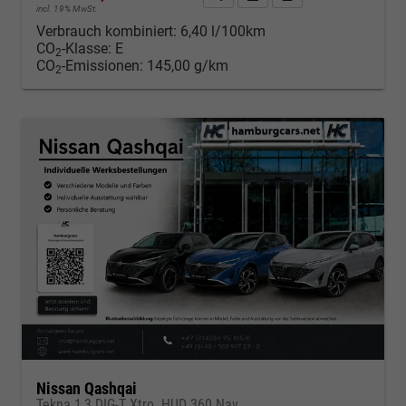
incl. 19% MwSt.
Verbrauch kombiniert:
6,40 l/100km
CO
-Klasse:
E
2
CO
-Emissionen:
145,00 g/km
2
Nissan Qashqai
Tekna 1,3 DIG-T Xtro. HUD 360 Nav