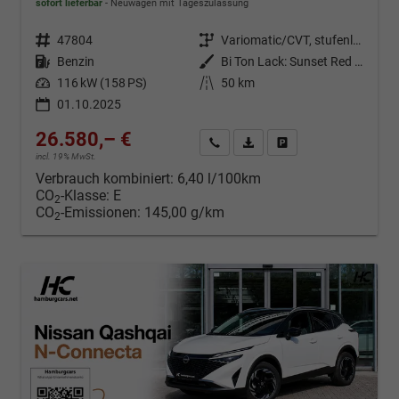
sofort lieferbar
Neuwagen mit Tageszulassung
Fahrzeugnr.
47804
Getriebe
Variomatic/CVT, stufenlos
Kraftstoff
Benzin
Außenfarbe
Bi Ton Lack: Sunset Red (NBV) mit Dachfarbe Black Metallic (Z11)
Leistung
116 kW (158 PS)
Kilometerstand
50 km
01.10.2025
26.580,– €
Kontakt & Angebot anfordern
PDF-Datei, Fahrzeugexposé d
Fahrzeug merken/Expo
incl. 19% MwSt.
Verbrauch kombiniert:
6,40 l/100km
CO
-Klasse:
E
2
CO
-Emissionen:
145,00 g/km
2