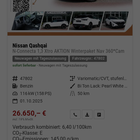
Nissan Qashqai
N-Connecta 1,3 Xtro AKTION Winterpaket Nav 360*Cam
Neuwagen mit Tageszulassung
Fahrzeugnr.: 47802
sofort lieferbar
Neuwagen mit Tageszulassung
Fahrzeugnr.
47802
Getriebe
Variomatic/CVT, stufenlos
Kraftstoff
Benzin
Außenfarbe
Bi Ton Lack: Pearl White Metallic (QAB) mit Dachfarbe Black Metallic (Z11)
Leistung
116 kW (158 PS)
Kilometerstand
50 km
01.10.2025
26.650,– €
Kontakt & Angebot anfordern
PDF-Datei, Fahrzeugexposé d
Fahrzeug merken/Expo
incl. 19% MwSt.
Verbrauch kombiniert:
6,40 l/100km
CO
-Klasse:
E
2
CO
-Emissionen:
145,00 g/km