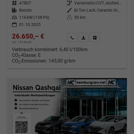
Fahrzeugnr.
47807
Getriebe
Variomatic/CVT, stufenlos
Kraftstoff
Benzin
Außenfarbe
Bi Ton Lack: Ceramic Grey (KBY) mit Dachfarbe Black Metallic (Z11)
Leistung
116 kW (158 PS)
Kilometerstand
50 km
01.10.2025
26.650,– €
Kontakt & Angebot anfordern
PDF-Datei, Fahrzeugexposé d
Fahrzeug merken/Expo
incl. 19% MwSt.
Verbrauch kombiniert:
6,40 l/100km
CO
-Klasse:
E
2
CO
-Emissionen:
145,00 g/km
2