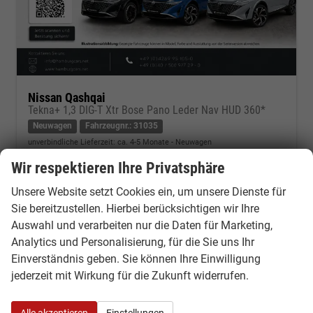
Nissan Qashqai
Tekna+ 1,3 DIG-T Xtr Bose Pano Leder Nav HUD 360*
Neuwagen
Fahrzeugnr.: 31035
unverbindliche Lieferzeit: ca. 4-5 Monate
Neuwagen
Wir respektieren Ihre Privatsphäre
Fahrzeugnr.
31035
Getriebe
Variomatic/CVT, stufenlos
Kraftstoff
Benzin
Leistung
116 kW (158 PS)
Unsere Website setzt Cookies ein, um unsere Dienste für
Sie bereitzustellen. Hierbei berücksichtigen wir Ihre
30.580,– €
Kontakt & Angebot anfordern
PDF-Datei, Fahrzeugexposé d
Fahrzeug merken/Expo
Auswahl und verarbeiten nur die Daten für Marketing,
incl. 19% MwSt.
Analytics und Personalisierung, für die Sie uns Ihr
Verbrauch kombiniert:
6,40 l/100km
Einverständnis geben. Sie können Ihre Einwilligung
CO
-Klasse:
E
2
CO
-Emissionen:
145,00 g/km
jederzeit mit Wirkung für die Zukunft widerrufen.
2
Alle akzeptieren
Einstellungen