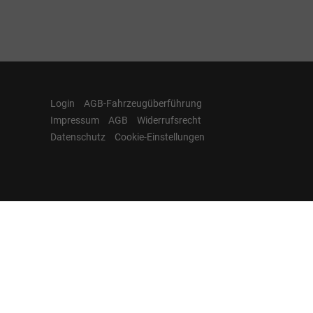
Login
AGB-Fahrzeugüberführung
Impressum
AGB
Widerrufsrecht
Datenschutz
Cookie-Einstellungen
Hamburgcars auf
Facebook, Instagram,
YouTube & WhatsApp