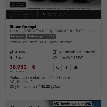
Nissan Qashqai
Acenta 1,3 DIG X-Tro MildHyb. WinterP. frei konfigurierbar !
Neuwagen
Fahrzeugnr.: 41065
unverbindliche Lieferzeit: ca. 4-5 Monate
Neuwagen
Fahrzeugnr.
41065
Getriebe
Variomatic/CVT, stufenlos
Kraftstoff
Benzin
Leistung
116 kW (158 PS)
26.980,– €
Kontakt & Angebot anfordern
PDF-Datei, Fahrzeugexposé d
Fahrzeug merken/Expo
incl. 19% MwSt.
Verbrauch kombiniert:
6,40 l/100km
CO
-Klasse:
E
2
CO
-Emissionen:
145,00 g/km
2