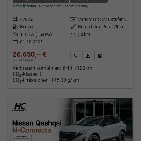
sofort lieferbar
Neuwagen mit Tageszulassung
Fahrzeugnr.
47802
Getriebe
Variomatic/CVT, stufenlos
Kraftstoff
Benzin
Außenfarbe
Bi Ton Lack: Pearl White Metallic (QAB) mit Dachfarbe Black Metallic (Z11)
Leistung
116 kW (158 PS)
Kilometerstand
50 km
01.10.2025
26.650,– €
Kontakt & Angebot anfordern
PDF-Datei, Fahrzeugexposé d
Fahrzeug merken/Expo
incl. 19% MwSt.
Verbrauch kombiniert:
6,40 l/100km
CO
-Klasse:
E
2
CO
-Emissionen:
145,00 g/km
2