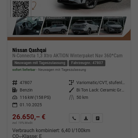
Nissan Qashqai
N-Connecta 1,3 Xtro AKTION Winterpaket Nav 360*Cam
Neuwagen mit Tageszulassung
Fahrzeugnr.: 47807
sofort lieferbar
Neuwagen mit Tageszulassung
Fahrzeugnr.
47807
Getriebe
Variomatic/CVT, stufenlos
Kraftstoff
Benzin
Außenfarbe
Bi Ton Lack: Ceramic Grey (KBY) mit Dachfarbe Black Metallic (Z11)
Leistung
116 kW (158 PS)
Kilometerstand
50 km
01.10.2025
26.650,– €
Kontakt & Angebot anfordern
PDF-Datei, Fahrzeugexposé d
Fahrzeug merken/Expo
incl. 19% MwSt.
Verbrauch kombiniert:
6,40 l/100km
CO
-Klasse:
E
2