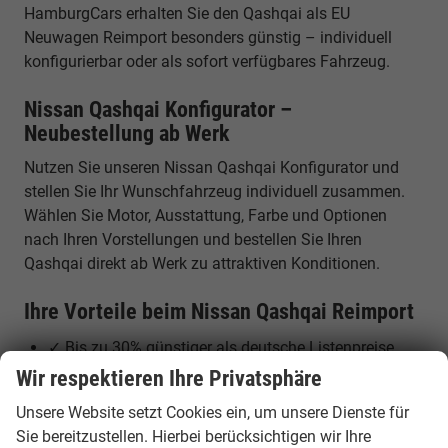
HamburgCars erhalten Sie den Qashqai als EU
Neuwagen Reimport besonders günstig – individuell
konfigurierbar oder als sofort verfügbares Fahrzeug.
Nissan Qashqai Konfigurator –
Neubestellung ab Werk
Nutzen Sie unseren Nissan Qashqai Konfigurator und
stellen Sie Ihr Wunschfahrzeug individuell zusammen.
Wählen Sie Motor, Ausstattung, Farbe und Optionen
nach Ihren Vorstellungen und bestellen Sie Ihren
Qashqai direkt ab Werk zu attraktiven Konditionen.
Ihre Vorteile beim Nissan Qashqai Reimport
✓ Bis zu 30% günstiger als deutsche Listenpreise
✓ Volle Herstellergarantie in Europa
Wir respektieren Ihre Privatsphäre
✓ Moderner SUV mit Hybrid-Technologie
Unsere Website setzt Cookies ein, um unsere Dienste für
✓ Hoher Komfort & umfangreiche Ausstattung
Sie bereitzustellen. Hierbei berücksichtigen wir Ihre