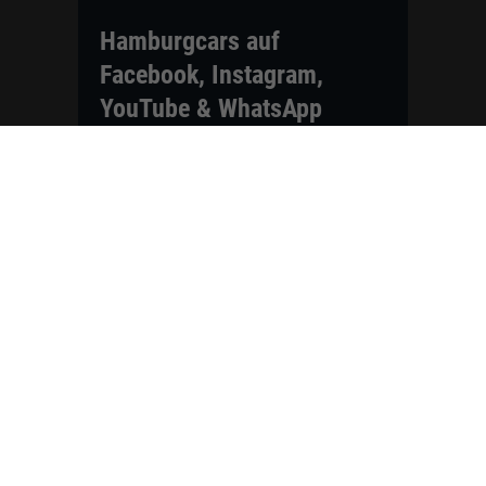
Hamburgcars auf
Facebook, Instagram,
YouTube & WhatsApp
Folgen Sie Hamburgcars auf Social
Media und entdecken Sie aktuelle EU-
Neuwagen, Reimport Fahrzeuge,
Lagerfahrzeuge, Werkbestellungen,
Elektroautos, Hybridfahrzeuge,
Fahrzeugvorstellungen,
Kundenfahrzeuge, Bewertungen und
neue Angebote rund um VW, Skoda,
Toyota, Nissan, Renault, Dacia,
CUPRA und viele weitere Marken.
Startseite
Fahrzeuge finden