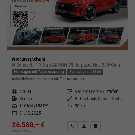
Nissan Qashqai
N-Connecta 1,3 Xtro AKTION Winterpaket Nav 360*Cam
Neuwagen mit Tageszulassung
Fahrzeugnr.: 47804
sofort lieferbar
Neuwagen mit Tageszulassung
Fahrzeugnr.
47804
Getriebe
Variomatic/CVT, stufenlos
Kraftstoff
Benzin
Außenfarbe
Bi Ton Lack: Sunset Red (NBV) mit Dachfarbe Black Metallic (Z11)
Leistung
116 kW (158 PS)
Kilometerstand
50 km
01.10.2025
26.580,– €
Kontakt & Angebot anfordern
PDF-Datei, Fahrzeugexposé d
Fahrzeug merken/Expo
incl. 19% MwSt.