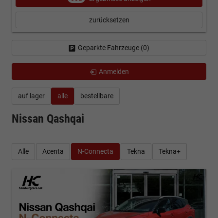
zurücksetzen
Geparkte Fahrzeuge (
0
)
Anmelden
auf lager
alle
bestellbare
Nissan Qashqai
Alle
Acenta
N-Connecta
Tekna
Tekna+