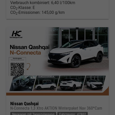
Verbrauch kombiniert:
6,40 l/100km
CO
-Klasse:
E
2
CO
-Emissionen:
145,00 g/km
2
Nissan Qashqai
N-Connecta 1,3 Xtro AKTION Winterpaket Nav 360*Cam
Neuwagen mit Tageszulassung
Fahrzeugnr.: 47802