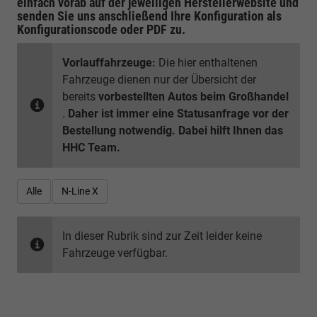
einfach vorab auf der jeweiligen
Herstellerwebsite
und
senden Sie uns anschließend Ihre Konfiguration
als
Konfigurationscode oder PDF
zu.
Vorlauffahrzeuge:
Die hier enthaltenen
Fahrzeuge dienen nur der Übersicht der
bereits
vorbestellten Autos beim Großhandel
.
Daher ist immer eine Statusanfrage vor der
Bestellung notwendig. Dabei hilft Ihnen das
HHC Team.
Alle
N-Line X
In dieser Rubrik sind zur Zeit leider keine
Fahrzeuge verfügbar.