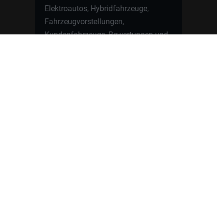
Elektroautos, Hybridfahrzeuge,
Fahrzeugvorstellungen,
Kundenfahrzeuge, Bewertungen und
neue Angebote rund um VW, Skoda,
Toyota, Nissan, Renault, Dacia,
CUPRA und viele weitere Marken.
Startseite
Fahrzeuge finden
Neuwagen Konfigurator
Reimport
Ratgeber
Finanzierung
Kontakt
Hamburgcars GmbH · Heselstücken 19 ·
22453 Hamburg
WhatsApp Kontakt
📲
Jetzt direkt schreiben