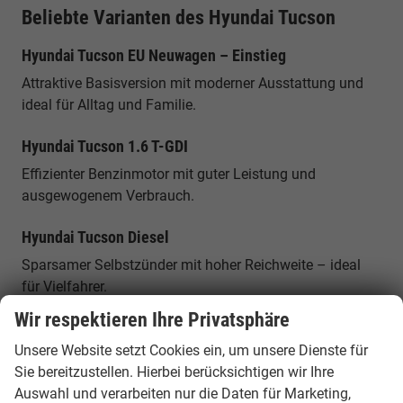
Beliebte Varianten des Hyundai Tucson
Hyundai Tucson EU Neuwagen – Einstieg
Attraktive Basisversion mit moderner Ausstattung und
ideal für Alltag und Familie.
Hyundai Tucson 1.6 T-GDI
Effizienter Benzinmotor mit guter Leistung und
ausgewogenem Verbrauch.
Hyundai Tucson Diesel
Sparsamer Selbstzünder mit hoher Reichweite – ideal
für Vielfahrer.
Wir respektieren Ihre Privatsphäre
Hyundai Tucson Hybrid
Unsere Website setzt Cookies ein, um unsere Dienste für
Vollhybrid mit moderner Technik und niedrigen
Sie bereitzustellen. Hierbei berücksichtigen wir Ihre
Verbrauchswerten.
Auswahl und verarbeiten nur die Daten für Marketing,