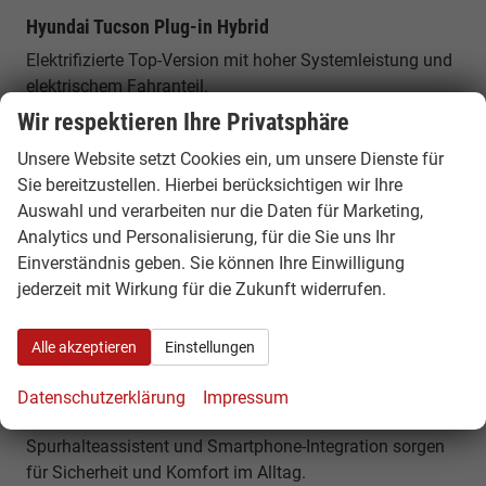
Hyundai Tucson Plug-in Hybrid
Elektrifizierte Top-Version mit hoher Systemleistung und
elektrischem Fahranteil.
Wir respektieren Ihre Privatsphäre
Platzangebot & Kofferraum
Unsere Website setzt Cookies ein, um unsere Dienste für
Der Hyundai Tucson bietet ein Kofferraumvolumen von
Sie bereitzustellen. Hierbei berücksichtigen wir Ihre
etwa 546 bis 620 Litern, das sich auf bis zu rund 1.799
Auswahl und verarbeiten nur die Daten für Marketing,
Liter erweitern lässt. Mit einer Länge von rund 4,51
Analytics und Personalisierung, für die Sie uns Ihr
Metern bietet er viel Platz für Familie, Gepäck und lange
Einverständnis geben. Sie können Ihre Einwilligung
Reisen.
jederzeit mit Wirkung für die Zukunft widerrufen.
Komfort, Technik & Ausstattung
Alle akzeptieren
Einstellungen
Der Tucson verfügt über modernes Infotainment mit
großen Displays, digitales Cockpit und zahlreiche
Datenschutzerklärung
Impressum
Assistenzsysteme. Features wie Autobahnassistent,
Spurhalteassistent und Smartphone-Integration sorgen
für Sicherheit und Komfort im Alltag.