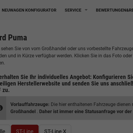
NEUWAGEN KONFIGURATOR
SERVICE
BEWERTUNGEN&RE
rd Puma
 sehen Sie von vom Großhandel oder uns vorbestellte Fahrzeuge, d
den und in Kürze verfügbar werden. Klicken Sie in das Foto ode
en.
erhalten Sie Ihr individuelles Angebot: Konfigurieren S
eiligen
Herstellerwebsite
und senden Sie uns anschließ
F
zu.
Vorlauffahrzeuge:
Die hier enthaltenen Fahrzeuge dienen n
Großhandel
.
Daher ist immer eine Statusanfrage vor der
lle
ST-Line
ST-Line X