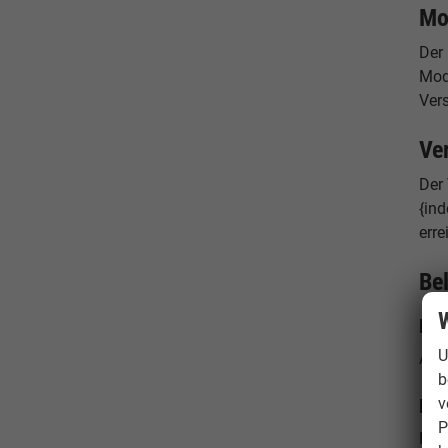
Mo
Der
Mode
Ver
Ve
Der 
{ind
erre
Be
W
For
U
Attr
b
v
For
P
Effi