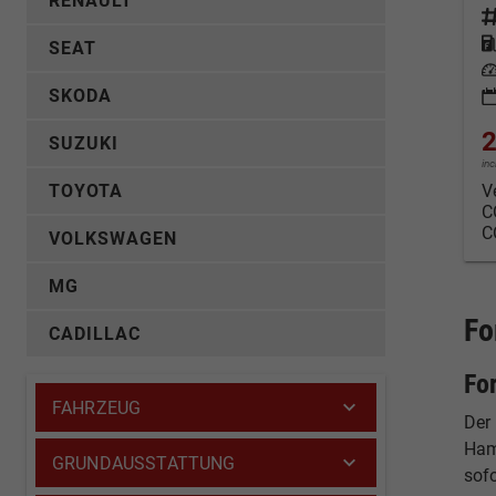
RENAULT
Fahrz
Kraf
SEAT
Leis
SKODA
2
SUZUKI
in
V
TOYOTA
C
C
VOLKSWAGEN
MG
Fo
CADILLAC
Fo
FAHRZEUG
Der 
Ham
GRUNDAUSSTATTUNG
sof