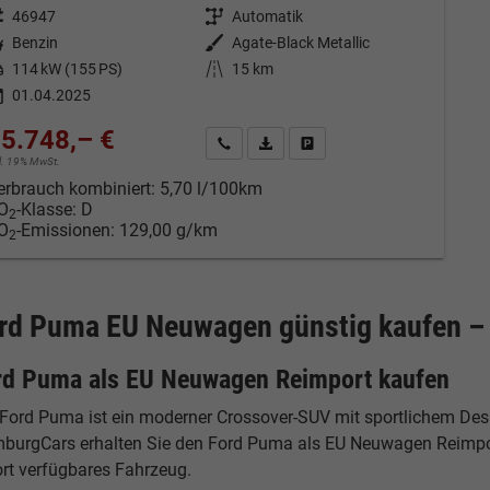
eugnr.
46947
Getriebe
Automatik
tstoff
Benzin
Außenfarbe
Agate-Black Metallic
tung
114 kW (155 PS)
Kilometerstand
15 km
01.04.2025
5.748,– €
Kontakt & Angebot anfordern
PDF-Datei, Fahrzeugexposé drucken
Fahrzeug merken/Expose dru
cl. 19% MwSt.
erbrauch kombiniert:
5,70 l/100km
O
-Klasse:
D
2
O
-Emissionen:
129,00 g/km
2
rd Puma EU Neuwagen günstig kaufen – 
rd Puma als EU Neuwagen Reimport kaufen
Ford Puma ist ein moderner Crossover-SUV mit sportlichem Desig
burgCars erhalten Sie den Ford Puma als EU Neuwagen Reimport 
ort verfügbares Fahrzeug.