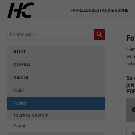
FAHRZEUGBESTAND & SUCHE
Fahrzeugnr.
Fo
Hier
AUDI
wur
seh
CUPRA
So 
DACIA
jew
FIAT
PD
FORD
Tourneo Custom
Puma
A