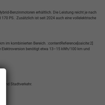
brid-Benzinmotoren erhältlich. Die Leistung reicht je nach
 170 PS. Zusätzlich ist seit 2024 auch eine vollelektrische
 km im kombinierten Bereich. :contentReference[oaicite:2]
 Die Elektroversion benötigt etwa 13–15 kWh/100 km und
ag und Stadtverkehr.