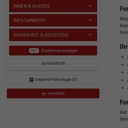
INNEN & AUSSEN
Fo
Nut
INFOTAINMENT
Auss
Kon
SICHERHEIT & ASSISTENZ
Ih
481
Ergebnisse anzeigen
zurücksetzen
Geparkte Fahrzeuge (
0
)
Anmelden
Fo
Der
dyn