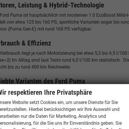
toren, Leistung & Hybrid-Technologie
 Ford Puma ist hauptsächlich mit modernen 1.0 EcoBoost Mild-Hy
ll von etwa 125 bis 160 PS, sportliche Varianten sogar bis rund
sion (Puma Gen-E) mit rund 168 PS verfügbar.
rbrauch & Effizienz
Verbrauch liegt je nach Motorisierung bei etwa 5,3 bis 6,5 l/100
ex=2} Im Alltag sind laut Tests rund 6,0 l/100 km realistisch.
icht bis zu rund 400 km Reichweite.
liebte Varianten des Ford Puma
ir respektieren Ihre Privatsphäre
d Puma EU Neuwagen – Einstieg
nsere Website setzt Cookies ein, um unsere Dienste für Sie
aktive Basisversion mit moderner Ausstattung und ideal für Allt
ereitzustellen. Hierbei berücksichtigen wir Ihre Auswahl und
erarbeiten nur die Daten für Marketing, Analytics und
d Puma 1.0 EcoBoost Hybrid
ersonalisierung, für die Sie uns Ihr Einverständnis geben. Sie
zienter Mild-Hybrid mit niedrigem Verbrauch und guter Leistung.