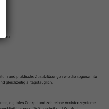
g.
Fahren.
itern und praktische Zusatzlösungen wie die sogenannte
d gleichzeitig alltagstauglich.
en, digitales Cockpit und zahlreiche Assistenzsysteme.
nektivität sorgen für Sicherheit und Komfort.