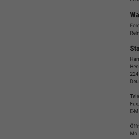
Wa
For
Reim
St
Ham
Hes
224
Deu
Tele
Fax
E-M
Öff
Mo. 