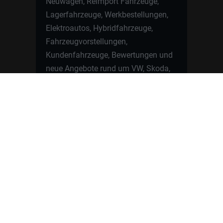
Neuwagen, Reimport Fahrzeuge,
Lagerfahrzeuge, Werkbestellungen,
Elektroautos, Hybridfahrzeuge,
Fahrzeugvorstellungen,
Kundenfahrzeuge, Bewertungen und
neue Angebote rund um VW, Skoda,
Toyota, Nissan, Renault, Dacia,
CUPRA und viele weitere Marken.
Startseite
Fahrzeuge finden
Neuwagen Konfigurator
Reimport
Ratgeber
Finanzierung
Kontakt
Hamburgcars GmbH · Heselstücken 19 ·
22453 Hamburg
WhatsApp Kontakt
📲