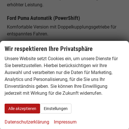
erhöhter Leistung.
Ford Puma Automatik (PowerShift)
Komfortable Version mit Doppelkupplungsgetriebe für
entspanntes Fahren.
Ford Puma Gen-E Elektro
Wir respektieren Ihre Privatsphäre
Vollelektrische Variante mit moderner Technik und hoher
Unsere Website setzt Cookies ein, um unsere Dienste für
Effizienz.
Sie bereitzustellen. Hierbei berücksichtigen wir Ihre
Auswahl und verarbeiten nur die Daten für Marketing,
Platzangebot & Kofferraum
Analytics und Personalisierung, für die Sie uns Ihr
Einverständnis geben. Sie können Ihre Einwilligung
Der Ford Puma bietet ein Kofferraumvolumen von bis zu
jederzeit mit Wirkung für die Zukunft widerrufen.
etwa 456 Litern und praktische Zusatzlösungen wie die
sogenannte „MegaBox“. Mit einer Länge von rund 4,2
Metern bleibt er kompakt und gleichzeitig
Alle akzeptieren
Einstellungen
alltagstauglich.
Datenschutzerklärung
Impressum
Komfort, Technik & Ausstattung