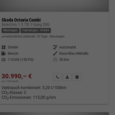
Skoda Octavia Combi
Selection 1.5 TSI 7-Gang DSG
Neuwagen
Fahrzeugnr.: 50484
unverbindliche Lieferzeit:
10 Tage
Neuwagen
Fahrzeugnr.
50484
Getriebe
Automatik
Kraftstoff
Benzin
Außenfarbe
Race-Blau Metallic
Leistung
110 kW (150 PS)
Kilometerstand
50 km
30.990,– €
cken
Kontakt & Angebot anfordern
PDF-Datei, Fahrzeugexposé druc
Fahrzeug merken/Expose 
incl. 19% MwSt.
Verbrauch kombiniert:
5,20 l/100km
CO
-Klasse:
C
2
CO
-Emissionen:
115,00 g/km
2