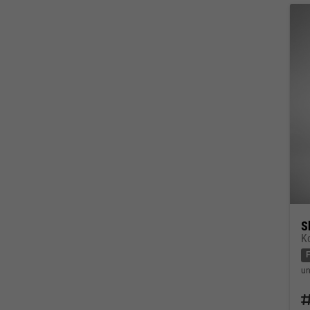
S
K
un
Fahrz