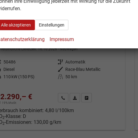
önnen Ihre Einwilligung jederzeit mit Wirkung für die Zukunft
iderrufen.
Alle akzeptieren
Einstellungen
koda Octavia Combi
election 2.0 TDI 7-Gang DSG
atenschutzerklärung
Impressum
Neuwagen
Fahrzeugnr.: 50486
verbindliche Lieferzeit:
16.10.2026
Neuwagen
eugnr.
50486
Getriebe
Automatik
tstoff
Diesel
Außenfarbe
Race-Blau Metallic
tung
110 kW (150 PS)
Kilometerstand
50 km
2.290,– €
Kontakt & Angebot anfordern
PDF-Datei, Fahrzeugexposé drucken
Fahrzeug merken/Expose dru
cl. 19% MwSt.
erbrauch kombiniert:
4,80 l/100km
O
-Klasse:
D
2
O
-Emissionen:
130,00 g/km
2