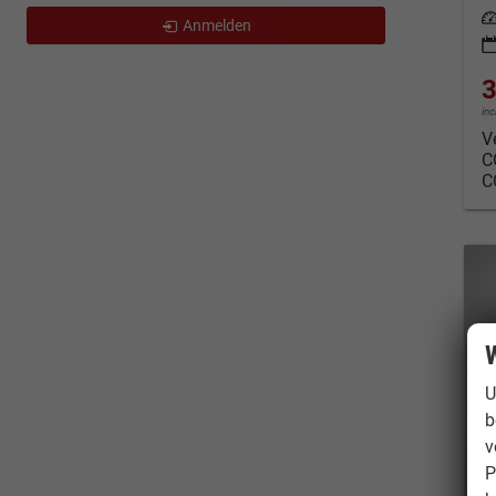
Leis
Anmelden
3
in
V
C
C
W
U
b
v
P