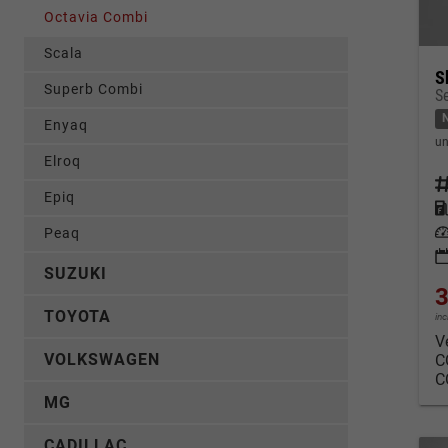
Octavia Combi
Scala
S
Superb Combi
S
Enyaq
un
Elroq
Fahrz
Epiq
Kraf
Leis
Peaq
SUZUKI
3
TOYOTA
in
V
VOLKSWAGEN
C
C
MG
CADILLAC