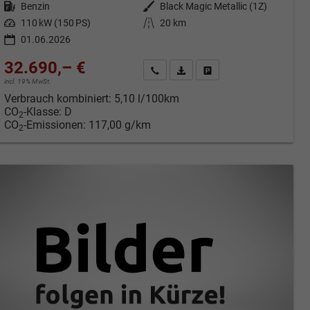
Kraftstoff
Benzin
Außenfarbe
Black Magic Metallic (1Z)
Leistung
110 kW (150 PS)
Kilometerstand
20 km
01.06.2026
32.690,– €
cken
Kontakt & Angebot anfordern
PDF-Datei, Fahrzeugexposé druc
Fahrzeug merken/Expose 
incl. 19% MwSt.
Verbrauch kombiniert:
5,10 l/100km
CO
-Klasse:
D
2
CO
-Emissionen:
117,00 g/km
2