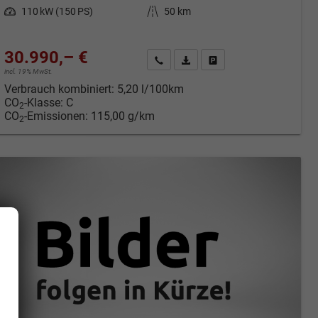
Leistung
110 kW (150 PS)
Kilometerstand
50 km
30.990,– €
cken
Kontakt & Angebot anfordern
PDF-Datei, Fahrzeugexposé druc
Fahrzeug merken/Expose 
incl. 19% MwSt.
Verbrauch kombiniert:
5,20 l/100km
CO
-Klasse:
C
2
CO
-Emissionen:
115,00 g/km
2