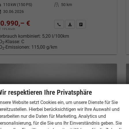
tung
110 kW (150 PS)
Kilometerstand
50 km
30.06.2026
0.990,– €
Kontakt & Angebot anfordern
PDF-Datei, Fahrzeugexposé drucken
Fahrzeug merken/Expose dru
cl. 19% MwSt.
erbrauch kombiniert:
5,20 l/100km
O
-Klasse:
C
2
O
-Emissionen:
115,00 g/km
2
ir respektieren Ihre Privatsphäre
nsere Website setzt Cookies ein, um unsere Dienste für Sie
ereitzustellen. Hierbei berücksichtigen wir Ihre Auswahl und
erarbeiten nur die Daten für Marketing, Analytics und
ersonalisierung, für die Sie uns Ihr Einverständnis geben. Sie