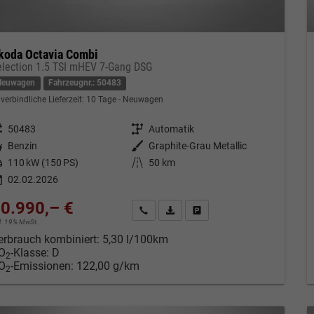
koda Octavia Combi
election 1.5 TSI mHEV 7-Gang DSG
Neuwagen
Fahrzeugnr.: 50483
verbindliche Lieferzeit:
10 Tage
Neuwagen
eugnr.
50483
Getriebe
Automatik
tstoff
Benzin
Außenfarbe
Graphite-Grau Metallic
tung
110 kW (150 PS)
Kilometerstand
50 km
02.02.2026
0.990,– €
Kontakt & Angebot anfordern
PDF-Datei, Fahrzeugexposé drucken
Fahrzeug merken/Expose dru
cl. 19% MwSt.
erbrauch kombiniert:
5,30 l/100km
O
-Klasse:
D
2
O
-Emissionen:
122,00 g/km
2