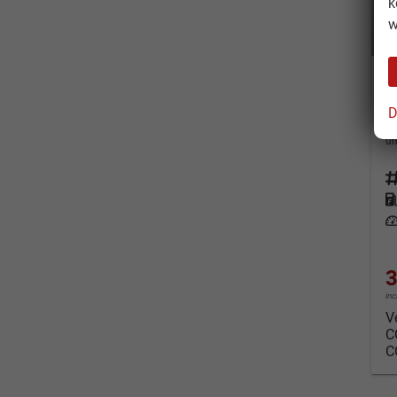
k
w
S
S
D
un
Fahrz
Kraf
Leis
3
in
V
C
C