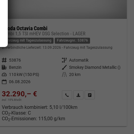
Skoda Octavia Combi
Kombi 1,5 TSI mHEV DSG Selection - LAGER
Fahrzeug mit Tageszulassung
Fahrzeugnr.: 53876
unverbindliche Lieferzeit:
13.09.2026
Fahrzeug mit Tageszulassung
Fahrzeugnr.
53876
Getriebe
Automatik
Kraftstoff
Benzin
Außenfarbe
Smokey Diamond Metallic ()
Leistung
110 kW (150 PS)
Kilometerstand
20 km
06.08.2026
32.290,– €
cken
Kontakt & Angebot anfordern
PDF-Datei, Fahrzeugexposé druc
Fahrzeug merken/Expose 
incl. 19% MwSt.
Verbrauch kombiniert:
5,10 l/100km
CO
-Klasse:
C
2
CO
-Emissionen:
115,00 g/km
2