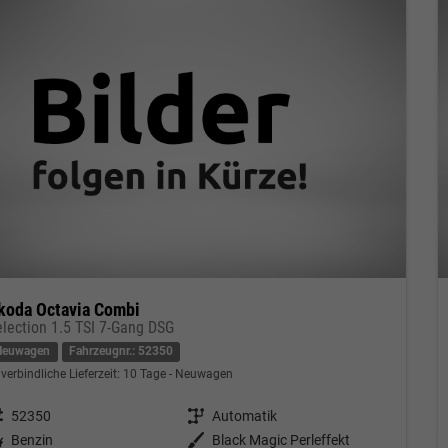
koda Octavia Combi
election 1.5 TSI 7-Gang DSG
Neuwagen
Fahrzeugnr.: 52350
verbindliche Lieferzeit:
10 Tage
Neuwagen
eugnr.
52350
Getriebe
Automatik
tstoff
Benzin
Außenfarbe
Black Magic Perleffekt