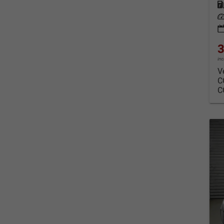
Kraf
Leis
3
in
V
C
C