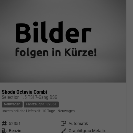
Skoda Octavia Combi
Selection 1.5 TSI 7-Gang DSG
Neuwagen
Fahrzeugnr.: 52351
unverbindliche Lieferzeit:
10 Tage
Neuwagen
Fahrzeugnr.
52351
Getriebe
Automatik
Kraftstoff
Benzin
Außenfarbe
Graphitgrau Metallic