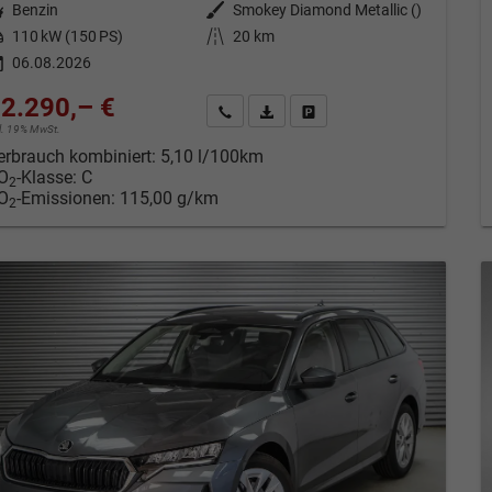
tstoff
Benzin
Außenfarbe
Smokey Diamond Metallic ()
tung
110 kW (150 PS)
Kilometerstand
20 km
06.08.2026
2.290,– €
Kontakt & Angebot anfordern
PDF-Datei, Fahrzeugexposé drucken
Fahrzeug merken/Expose dru
cl. 19% MwSt.
erbrauch kombiniert:
5,10 l/100km
O
-Klasse:
C
2
O
-Emissionen:
115,00 g/km
2