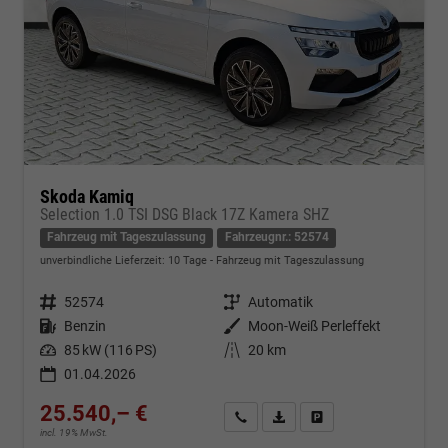
Skoda Kamiq
Selection 1.0 TSI DSG Black 17Z Kamera SHZ
Fahrzeug mit Tageszulassung
Fahrzeugnr.: 52574
unverbindliche Lieferzeit:
10 Tage
Fahrzeug mit Tageszulassung
Fahrzeugnr.
52574
Getriebe
Automatik
Kraftstoff
Benzin
Außenfarbe
Moon-Weiß Perleffekt
Leistung
85 kW (116 PS)
Kilometerstand
20 km
01.04.2026
25.540,– €
Kontakt & Angebot anfordern
PDF-Datei, Fahrzeugexposé d
Fahrzeug merken/Expo
incl. 19% MwSt.