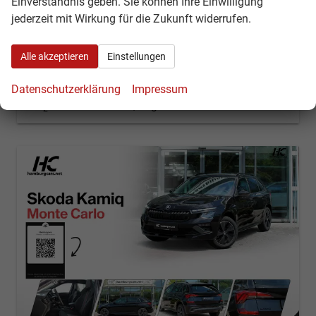
Einverständnis geben. Sie können Ihre Einwilligung
Leistung
110 kW (150 PS)
Kilometerstand
10 km
jederzeit mit Wirkung für die Zukunft widerrufen.
24.06.2026
30.350,– €
Kontakt & Angebot anfordern
PDF-Datei, Fahrzeugexposé d
Fahrzeug merken/Expo
Alle akzeptieren
Einstellungen
incl. 19% MwSt.
Verbrauch kombiniert:
5,70 l/100km
Datenschutzerklärung
Impressum
CO
-Klasse:
D
2
CO
-Emissionen:
129,00 g/km
2