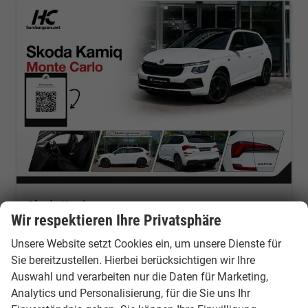
Skoda Kamiq
Monte Carlo 1.5 DSG AHK AssistentP+ Pano MtrxLED Winter-Premium SafetyP
Wir respektieren Ihre Privatsphäre
Neuwagen mit Tageszulassung
Fahrzeugnr.: 45580
Unsere Website setzt Cookies ein, um unsere Dienste für
sofort lieferbar
Neuwagen mit Tageszulassung
Sie bereitzustellen. Hierbei berücksichtigen wir Ihre
Auswahl und verarbeiten nur die Daten für Marketing,
Fahrzeugnr.
45580
Getriebe
Doppelkupplungsgetriebe (DSG)
Analytics und Personalisierung, für die Sie uns Ihr
Kraftstoff
Benzin
Außenfarbe
Moon white Metallic