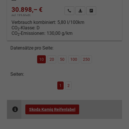
30.898,– €
Kontakt & Angebot anfordern
PDF-Datei, Fahrzeugexposé d
Fahrzeug merken/Expo
incl. 19% MwSt.
Verbrauch kombiniert:
5,80 l/100km
CO
-Klasse:
D
2
CO
-Emissionen:
130,00 g/km
2
Datensätze pro Seite:
10
20
50
100
250
Seiten:
1
2
Skoda Kamiq Reifenlabel