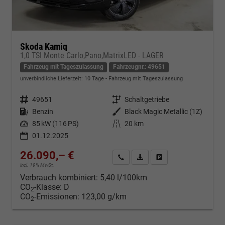
Skoda Kamiq
1,0 TSI Monte Carlo,Pano,MatrixLED - LAGER
Fahrzeug mit Tageszulassung
Fahrzeugnr.: 49651
unverbindliche Lieferzeit:
10 Tage
Fahrzeug mit Tageszulassung
Fahrzeugnr.
49651
Getriebe
Schaltgetriebe
Kraftstoff
Benzin
Außenfarbe
Black Magic Metallic (1Z)
Leistung
85 kW (116 PS)
Kilometerstand
20 km
01.12.2025
26.090,– €
Kontakt & Angebot anfordern
PDF-Datei, Fahrzeugexposé d
Fahrzeug merken/Expo
incl. 19% MwSt.
Verbrauch kombiniert:
5,40 l/100km
CO
-Klasse:
D
2
CO
-Emissionen:
123,00 g/km
2