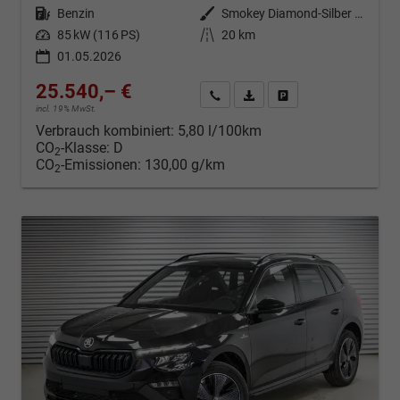
Kraftstoff
Benzin
Außenfarbe
Smokey Diamond-Silber Metallic
Leistung
85 kW (116 PS)
Kilometerstand
20 km
01.05.2026
25.540,– €
Kontakt & Angebot anfordern
PDF-Datei, Fahrzeugexposé d
Fahrzeug merken/Expo
incl. 19% MwSt.
Verbrauch kombiniert:
5,80 l/100km
CO
-Klasse:
D
2
CO
-Emissionen:
130,00 g/km
2