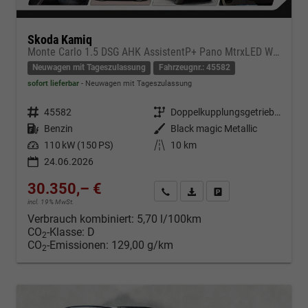
Skoda Kamiq
Monte Carlo 1.5 DSG AHK AssistentP+ Pano MtrxLED Winter-Premium SafetyP
Neuwagen mit Tageszulassung
Fahrzeugnr.: 45582
sofort lieferbar
Neuwagen mit Tageszulassung
Fahrzeugnr.
45582
Getriebe
Doppelkupplungsgetriebe (DSG)
Kraftstoff
Benzin
Außenfarbe
Black magic Metallic
Leistung
110 kW (150 PS)
Kilometerstand
10 km
24.06.2026
30.350,– €
Kontakt & Angebot anfordern
PDF-Datei, Fahrzeugexposé d
Fahrzeug merken/Expo
incl. 19% MwSt.
Verbrauch kombiniert:
5,70 l/100km
CO
-Klasse:
D
2
CO
-Emissionen:
129,00 g/km
2