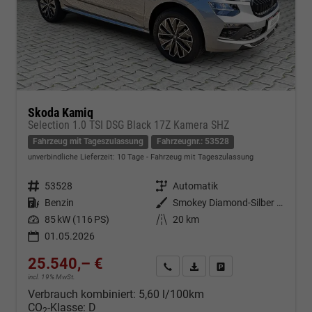
Skoda Kamiq
Selection 1.0 TSI DSG Black 17Z Kamera SHZ
Fahrzeug mit Tageszulassung
Fahrzeugnr.: 53528
unverbindliche Lieferzeit:
10 Tage
Fahrzeug mit Tageszulassung
Fahrzeugnr.
53528
Getriebe
Automatik
Kraftstoff
Benzin
Außenfarbe
Smokey Diamond-Silber Metallic
Leistung
85 kW (116 PS)
Kilometerstand
20 km
01.05.2026
25.540,– €
Kontakt & Angebot anfordern
PDF-Datei, Fahrzeugexposé d
Fahrzeug merken/Expo
incl. 19% MwSt.
Verbrauch kombiniert:
5,60 l/100km
CO
-Klasse:
D
2