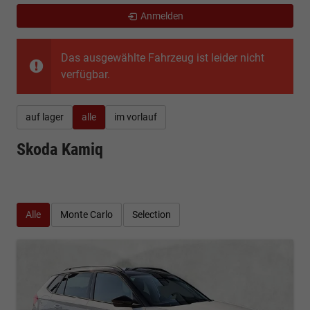
Anmelden
Das ausgewählte Fahrzeug ist leider nicht
verfügbar.
auf lager
alle
im vorlauf
Skoda Kamiq
Alle
Monte Carlo
Selection