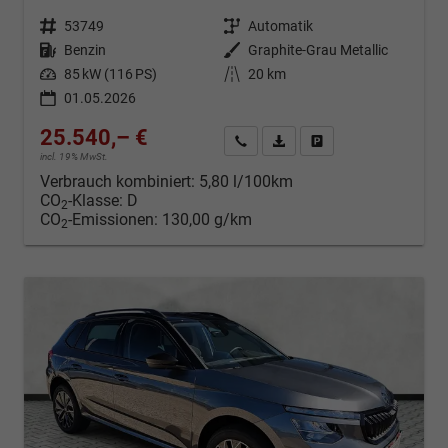
Fahrzeugnr.
53749
Getriebe
Automatik
Kraftstoff
Benzin
Außenfarbe
Graphite-Grau Metallic
Leistung
85 kW (116 PS)
Kilometerstand
20 km
01.05.2026
25.540,– €
Kontakt & Angebot anfordern
PDF-Datei, Fahrzeugexposé d
Fahrzeug merken/Expo
incl. 19% MwSt.
Verbrauch kombiniert:
5,80 l/100km
CO
-Klasse:
D
2
CO
-Emissionen:
130,00 g/km
2