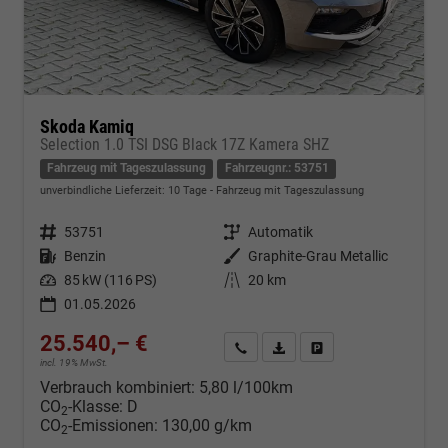
Skoda Kamiq
Selection 1.0 TSI DSG Black 17Z Kamera SHZ
Fahrzeug mit Tageszulassung
Fahrzeugnr.: 53751
unverbindliche Lieferzeit:
10 Tage
Fahrzeug mit Tageszulassung
Fahrzeugnr.
53751
Getriebe
Automatik
Kraftstoff
Benzin
Außenfarbe
Graphite-Grau Metallic
Leistung
85 kW (116 PS)
Kilometerstand
20 km
01.05.2026
25.540,– €
Kontakt & Angebot anfordern
PDF-Datei, Fahrzeugexposé d
Fahrzeug merken/Expo
incl. 19% MwSt.
Verbrauch kombiniert:
5,80 l/100km
CO
-Klasse:
D
2
CO
-Emissionen:
130,00 g/km
2