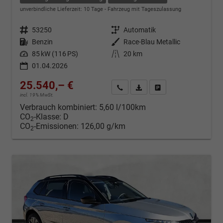
unverbindliche Lieferzeit:
10 Tage
Fahrzeug mit Tageszulassung
Fahrzeugnr.
53250
Getriebe
Automatik
Kraftstoff
Benzin
Außenfarbe
Race-Blau Metallic
Leistung
85 kW (116 PS)
Kilometerstand
20 km
01.04.2026
25.540,– €
Kontakt & Angebot anfordern
PDF-Datei, Fahrzeugexposé d
Fahrzeug merken/Expo
incl. 19% MwSt.
Verbrauch kombiniert:
5,60 l/100km
CO
-Klasse:
D
2
CO
-Emissionen:
126,00 g/km
2