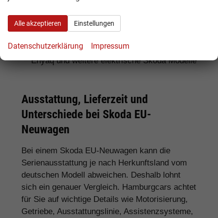
Für SUV-Fans:
Skoda Kamiq, Karoq, Kodiaq
Alle akzeptieren
Einstellungen
und Enyaq
Datenschutzerklärung
Impressum
Für Elektroauto-Interessenten:
Skoda
Enyaq und weitere elektrische Skoda Modelle
Ausstattung, Lieferzeit und
Unterschiede bei Skoda EU-
Neuwagen
Bei einem Skoda EU-Neuwagen kann die
Serienausstattung je nach Herkunftsland vom
deutschen Modell abweichen. Deshalb lohnt
sich ein genauer Vergleich. Hamburgcars achtet
für Sie auf wichtige Details wie Motorisierung,
Getriebe, Ausstattungslinie, Assistenzsysteme,