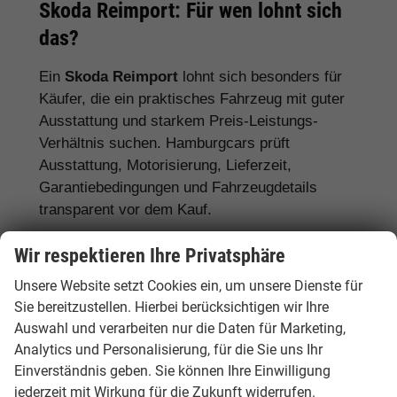
Skoda Reimport: Für wen lohnt sich
das?
Ein
Skoda Reimport
lohnt sich besonders für
Käufer, die ein praktisches Fahrzeug mit guter
Ausstattung und starkem Preis-Leistungs-
Verhältnis suchen. Hamburgcars prüft
Ausstattung, Motorisierung, Lieferzeit,
Garantiebedingungen und Fahrzeugdetails
transparent vor dem Kauf.
Für Familien:
Skoda Octavia, Superb,
Wir respektieren Ihre Privatsphäre
Karoq, Kodiaq und Enyaq
Unsere Website setzt Cookies ein, um unsere Dienste für
Sie bereitzustellen. Hierbei berücksichtigen wir Ihre
Für Pendler:
Skoda Fabia, Scala, Octavia
Auswahl und verarbeiten nur die Daten für Marketing,
und Kamiq
Analytics und Personalisierung, für die Sie uns Ihr
Für Vielfahrer:
Skoda Octavia, Superb und
Einverständnis geben. Sie können Ihre Einwilligung
Diesel- oder Automatikmodelle
jederzeit mit Wirkung für die Zukunft widerrufen.