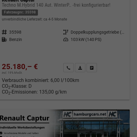
Techno M.Hybrid 140 Aut. WinterP.. -frei konfigurierbar!
Fahrzeugnr.: 35598
unverbindliche Lieferzeit: ca 4-5 Monate
Fahrzeugnr.
35598
Getriebe
Doppelkupplungsgetriebe (DSG)
Kraftstoff
Benzin
Leistung
103 kW (140 PS)
25.180,– €
cken
Kontakt & Angebot anfordern
PDF-Datei, Fahrzeugexposé druc
Fahrzeug merken/Expose 
incl. 19% MwSt.
Verbrauch kombiniert:
6,00 l/100km
CO
-Klasse:
D
2
CO
-Emissionen:
135,00 g/km
2