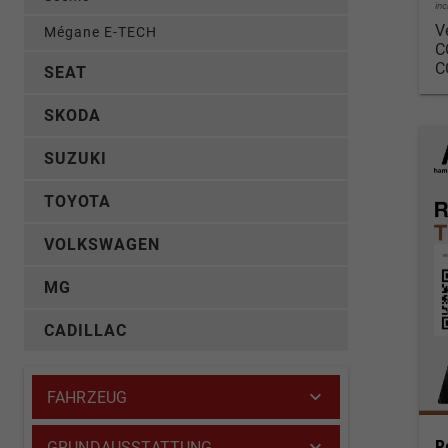
in
V
Mégane E-TECH
C
C
SEAT
SKODA
SUZUKI
TOYOTA
VOLKSWAGEN
MG
CADILLAC
FAHRZEUG
R
GRUNDAUSSTATTUNG