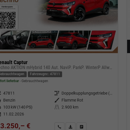
enault Captur
Techno AKTION mHybrid 140 Aut. NaviP. ParkP. WinterP AllwetterR.
Gebrauchtwagen
Fahrzeugnr.: 47811
fort lieferbar
Gebrauchtwagen
eugnr.
47811
Getriebe
Doppelkupplungsgetriebe (DSG)
tstoff
Benzin
Außenfarbe
Flamme Rot
tung
103 kW (140 PS)
Kilometerstand
2.900 km
11.02.2026
3.250,– €
Kontakt & Angebot anfordern
PDF-Datei, Fahrzeugexposé drucken
Fahrzeug merken/Expose dru