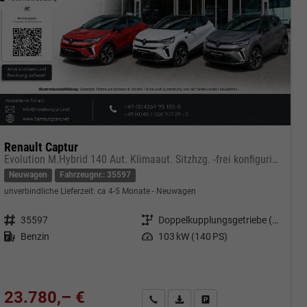
Renault Captur
Evolution M.Hybrid 140 Aut. Klimaaut. Sitzhzg. -frei konfigurierbar !
Neuwagen
Fahrzeugnr.: 35597
unverbindliche Lieferzeit: ca 4-5 Monate
Neuwagen
Fahrzeugnr.
35597
Getriebe
Doppelkupplungsgetriebe (DSG)
Kraftstoff
Benzin
Leistung
103 kW (140 PS)
23.780,– €
cken
Kontakt & Angebot anfordern
PDF-Datei, Fahrzeugexposé druc
Fahrzeug merken/Expose 