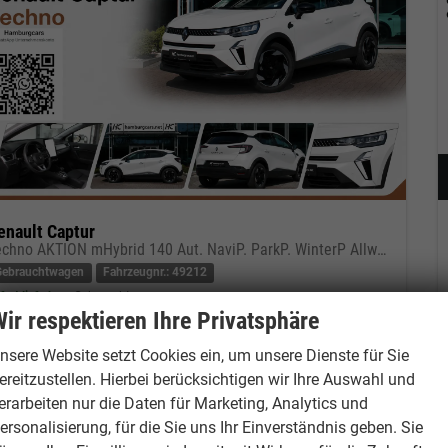
enault Captur
Techno AKTION mHybrid 140 Aut. NaviP. ParkP. WinterP AllwetterR.
Gebrauchtwagen
Fahrzeugnr.: 49212
fort lieferbar
Gebrauchtwagen
ir respektieren Ihre Privatsphäre
eugnr.
49212
Getriebe
Doppelkupplungsgetriebe (DSG)
nsere Website setzt Cookies ein, um unsere Dienste für Sie
tstoff
Benzin
Außenfarbe
Perlmutt-Weiß Metallic
ereitzustellen. Hierbei berücksichtigen wir Ihre Auswahl und
tung
103 kW (140 PS)
Kilometerstand
3.000 km
erarbeiten nur die Daten für Marketing, Analytics und
11.02.2026
ersonalisierung, für die Sie uns Ihr Einverständnis geben. Sie