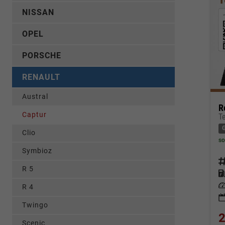
NISSAN
OPEL
PORSCHE
RENAULT
Austral
R
Captur
Clio
so
Symbioz
Fahrz
R 5
Kraf
Leis
R 4
Twingo
2
Scenic