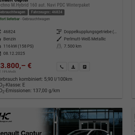
echno M.Hybrid 160 aut. Navi PDC Winterpaket
Gebrauchtwagen
Fahrzeugnr.: 46824
fort lieferbar
Gebrauchtwagen
eugnr.
46824
Getriebe
Doppelkupplungsgetriebe (DSG)
tstoff
Benzin
Außenfarbe
Perlmutt-Weiß Metallic
tung
116 kW (158 PS)
Kilometerstand
7.500 km
08.12.2025
3.800,– €
Kontakt & Angebot anfordern
PDF-Datei, Fahrzeugexposé drucken
Fahrzeug merken/Expose dru
cl. 19% MwSt.
erbrauch kombiniert:
5,90 l/100km
O
-Klasse:
E
2
O
-Emissionen:
137,00 g/km
2