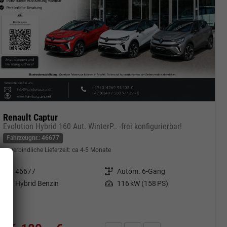
Renault Captur
Evolution Hybrid 160 Aut. WinterP.. -frei konfigurierbar!
Fahrzeugnr.: 46677
unverbindliche Lieferzeit: ca 4-5 Monate
Fahrzeugnr.
46677
Getriebe
Autom. 6-Gang
Kraftstoff
Hybrid Benzin
Leistung
116 kW (158 PS)