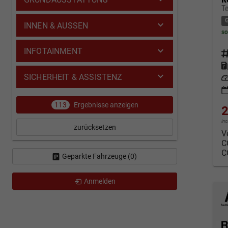
T
INNEN & AUSSEN
so
INFOTAINMENT
Fahrz
Kraf
SICHERHEIT & ASSISTENZ
Leis
113
Ergebnisse anzeigen
2
in
zurücksetzen
V
C
C
Geparkte Fahrzeuge (
0
)
Anmelden