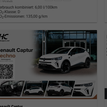
cl. 19% MwSt.
erbrauch kombiniert:
6,00 l/100km
O
-Klasse:
D
2
O
-Emissionen:
135,00 g/km
2
enault Captur