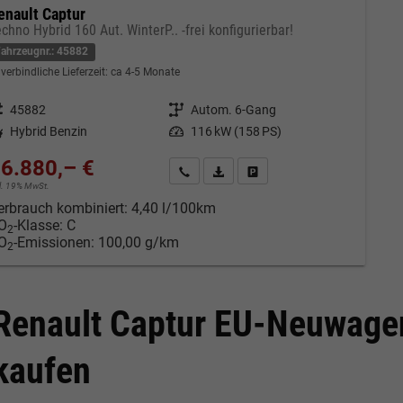
enault Captur
chno Hybrid 160 Aut. WinterP.. -frei konfigurierbar!
Fahrzeugnr.: 45882
verbindliche Lieferzeit: ca 4-5 Monate
eugnr.
45882
Getriebe
Autom. 6-Gang
tstoff
Hybrid Benzin
Leistung
116 kW (158 PS)
6.880,– €
Kontakt & Angebot anfordern
PDF-Datei, Fahrzeugexposé drucken
Fahrzeug merken/Expose dru
cl. 19% MwSt.
erbrauch kombiniert:
4,40 l/100km
O
-Klasse:
C
2
O
-Emissionen:
100,00 g/km
2
Renault Captur EU-Neuwagen
kaufen