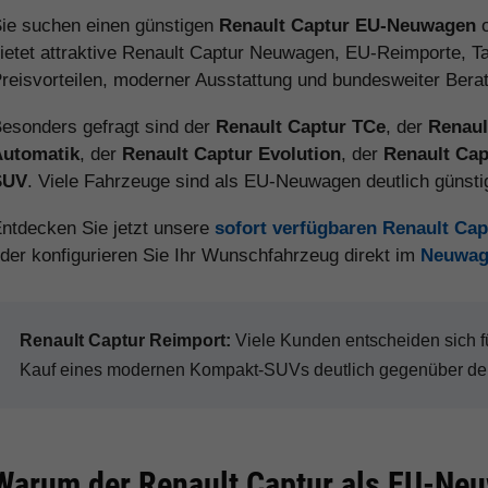
ie suchen einen günstigen
Renault Captur EU-Neuwagen
o
ietet attraktive Renault Captur Neuwagen, EU-Reimporte, T
reisvorteilen, moderner Ausstattung und bundesweiter Bera
esonders gefragt sind der
Renault Captur TCe
, der
Renaul
Automatik
, der
Renault Captur Evolution
, der
Renault Cap
SUV
. Viele Fahrzeuge sind als EU-Neuwagen deutlich günst
ntdecken Sie jetzt unsere
sofort verfügbaren Renault Ca
der konfigurieren Sie Ihr Wunschfahrzeug direkt im
Neuwag
Renault Captur Reimport:
Viele Kunden entscheiden sich 
Kauf eines modernen Kompakt-SUVs deutlich gegenüber dem
Warum der Renault Captur als EU-Neuw