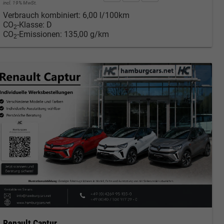
incl. 19% MwSt.
Verbrauch kombiniert:
6,00 l/100km
CO
-Klasse:
D
2
CO
-Emissionen:
135,00 g/km
2
Renault Captur