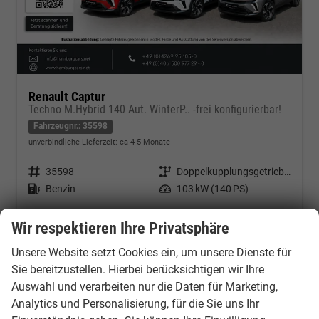
Renault Captur
Techno M.Hybrid 140 Aut. WinterP.. -frei konfigurierbar!
Fahrzeugnr.: 35598
unverbindliche Lieferzeit: ca 4-5 Monate
Fahrzeugnr.
35598
Getriebe
Doppelkupplungsgetriebe (DSG)
Kraftstoff
Benzin
Leistung
103 kW (140 PS)
25.180,– €
Kontakt & Angebot anfordern
PDF-Datei, Fahrzeugexposé d
Fahrzeug merken/Expo
Wir respektieren Ihre Privatsphäre
incl. 19% MwSt.
Verbrauch kombiniert:
6,00 l/100km
Unsere Website setzt Cookies ein, um unsere Dienste für
CO
-Klasse:
D
2
Sie bereitzustellen. Hierbei berücksichtigen wir Ihre
CO
-Emissionen:
135,00 g/km
2
Auswahl und verarbeiten nur die Daten für Marketing,
Analytics und Personalisierung, für die Sie uns Ihr