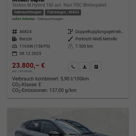
Techno M.Hybrid 160 aut. Navi PDC Winterpaket
Gebrauchtwagen
Fahrzeugnr.: 46824
sofort lieferbar
Gebrauchtwagen
Fahrzeugnr.
46824
Getriebe
Doppelkupplungsgetriebe (DSG)
Kraftstoff
Benzin
Außenfarbe
Perlmutt-Weiß Metallic
Leistung
116 kW (158 PS)
Kilometerstand
7.500 km
08.12.2025
23.800,– €
Kontakt & Angebot anfordern
PDF-Datei, Fahrzeugexposé d
Fahrzeug merken/Expo
incl. 19% MwSt.
Verbrauch kombiniert:
5,90 l/100km
CO
-Klasse:
E
2
CO
-Emissionen:
137,00 g/km
2