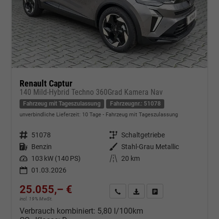
Renault Captur
140 Mild-Hybrid Techno 360Grad Kamera Nav
Fahrzeug mit Tageszulassung
Fahrzeugnr.: 51078
unverbindliche Lieferzeit:
10 Tage
Fahrzeug mit Tageszulassung
Fahrzeugnr.
51078
Getriebe
Schaltgetriebe
Kraftstoff
Benzin
Außenfarbe
Stahl-Grau Metallic
Leistung
103 kW (140 PS)
Kilometerstand
20 km
01.03.2026
25.055,– €
Kontakt & Angebot anfordern
PDF-Datei, Fahrzeugexposé d
Fahrzeug merken/Expo
incl. 19% MwSt.
Verbrauch kombiniert:
5,80 l/100km