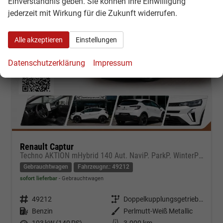
Einverständnis geben. Sie können Ihre Einwilligung
jederzeit mit Wirkung für die Zukunft widerrufen.
Alle akzeptieren
Einstellungen
Datenschutzerklärung
Impressum
Renault Captur
Techno AKTION mHybrid 140 Aut. NaviP. ParkP. WinterP AllwetterR.
Gebrauchtwagen
Fahrzeugnr.: 49212
sofort lieferbar
Gebrauchtwagen
Fahrzeugnr.
49212
Getriebe
Doppelkupplungsgetriebe (DSG)
Kraftstoff
Benzin
Außenfarbe
Perlmutt-Weiß Metallic
Leistung
103 kW (140 PS)
Kilometerstand
3.000 km