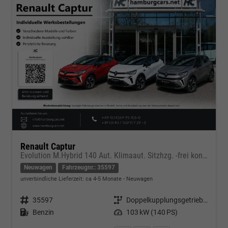
Renault Captur
Evolution M.Hybrid 140 Aut. Klimaaut. Sitzhzg. -frei konfigurierbar !
Neuwagen
Fahrzeugnr.: 35597
unverbindliche Lieferzeit: ca 4-5 Monate
Neuwagen
Fahrzeugnr.
35597
Getriebe
Doppelkupplungsgetriebe (DSG)
Kraftstoff
Benzin
Leistung
103 kW (140 PS)