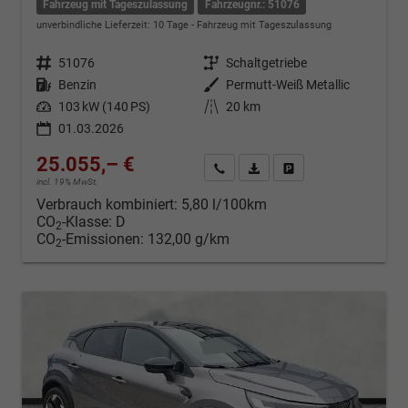
Fahrzeug mit Tageszulassung
Fahrzeugnr.: 51076
unverbindliche Lieferzeit:
10 Tage
Fahrzeug mit Tageszulassung
Fahrzeugnr.
51076
Getriebe
Schaltgetriebe
Kraftstoff
Benzin
Außenfarbe
Permutt-Weiß Metallic
Leistung
103 kW (140 PS)
Kilometerstand
20 km
01.03.2026
25.055,– €
Kontakt & Angebot anfordern
PDF-Datei, Fahrzeugexposé d
Fahrzeug merken/Expo
incl. 19% MwSt.
Verbrauch kombiniert:
5,80 l/100km
CO
-Klasse:
D
2
CO
-Emissionen:
132,00 g/km
2