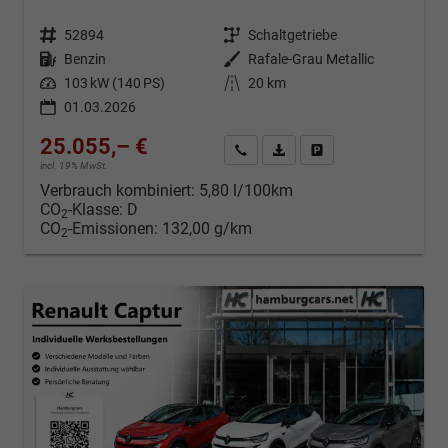
Fahrzeugnr.
52894
Getriebe
Schaltgetriebe
Kraftstoff
Benzin
Außenfarbe
Rafale-Grau Metallic
Leistung
103 kW (140 PS)
Kilometerstand
20 km
01.03.2026
25.055,– €
Kontakt & Angebot anfordern
PDF-Datei, Fahrzeugexposé d
Fahrzeug merken/Expo
incl. 19% MwSt.
Verbrauch kombiniert:
5,80 l/100km
CO
-Klasse:
D
2
CO
-Emissionen:
132,00 g/km
2