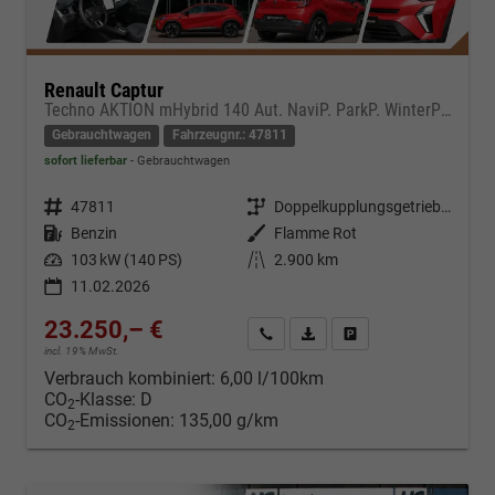
Renault Captur
Techno AKTION mHybrid 140 Aut. NaviP. ParkP. WinterP AllwetterR.
Gebrauchtwagen
Fahrzeugnr.: 47811
sofort lieferbar
Gebrauchtwagen
Fahrzeugnr.
47811
Getriebe
Doppelkupplungsgetriebe (DSG)
Kraftstoff
Benzin
Außenfarbe
Flamme Rot
Leistung
103 kW (140 PS)
Kilometerstand
2.900 km
11.02.2026
23.250,– €
Kontakt & Angebot anfordern
PDF-Datei, Fahrzeugexposé d
Fahrzeug merken/Expo
incl. 19% MwSt.
Verbrauch kombiniert:
6,00 l/100km
CO
-Klasse:
D
2
CO
-Emissionen:
135,00 g/km
2