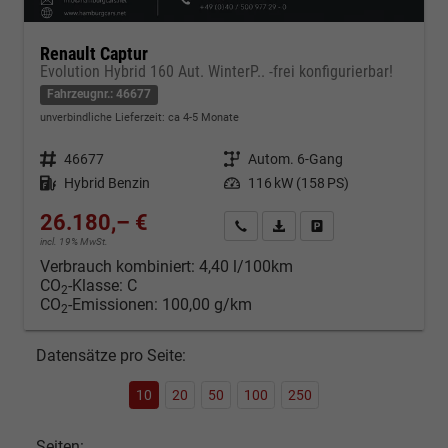
Renault Captur
Evolution Hybrid 160 Aut. WinterP.. -frei konfigurierbar!
Fahrzeugnr.: 46677
unverbindliche Lieferzeit: ca 4-5 Monate
Fahrzeugnr.
46677
Getriebe
Autom. 6-Gang
Kraftstoff
Hybrid Benzin
Leistung
116 kW (158 PS)
26.180,– €
Kontakt & Angebot anfordern
PDF-Datei, Fahrzeugexposé d
Fahrzeug merken/Expo
incl. 19% MwSt.
Verbrauch kombiniert:
4,40 l/100km
CO
-Klasse:
C
2
CO
-Emissionen:
100,00 g/km
2
Datensätze pro Seite:
10
20
50
100
250
Seiten: