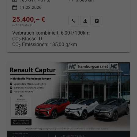
11.02.2026
25.400,– €
Kontakt & Angebot anfordern
PDF-Datei, Fahrzeugexposé d
Fahrzeug merken/Expo
incl. 19% MwSt.
Verbrauch kombiniert:
6,00 l/100km
CO
-Klasse:
D
2
CO
-Emissionen:
135,00 g/km
2