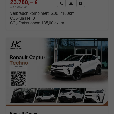
23.780,– €
Kontakt & Angebot anfordern
PDF-Datei, Fahrzeugexposé d
Fahrzeug merken/Expo
incl. 19% MwSt.
Verbrauch kombiniert:
6,00 l/100km
CO
-Klasse:
D
2
CO
-Emissionen:
135,00 g/km
2
Renault Captur