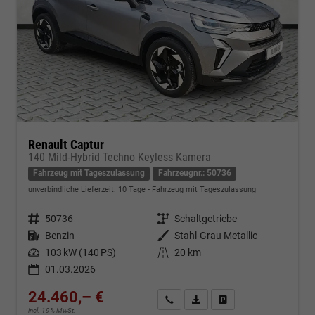
Renault Captur
140 Mild-Hybrid Techno Keyless Kamera
Fahrzeug mit Tageszulassung
Fahrzeugnr.: 50736
unverbindliche Lieferzeit:
10 Tage
Fahrzeug mit Tageszulassung
Fahrzeugnr.
50736
Getriebe
Schaltgetriebe
Kraftstoff
Benzin
Außenfarbe
Stahl-Grau Metallic
Leistung
103 kW (140 PS)
Kilometerstand
20 km
01.03.2026
24.460,– €
Kontakt & Angebot anfordern
PDF-Datei, Fahrzeugexposé d
Fahrzeug merken/Expo
incl. 19% MwSt.