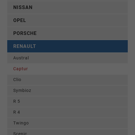
NISSAN
OPEL
PORSCHE
RENAULT
Austral
Captur
Clio
Symbioz
R 5
R 4
Twingo
Scenic