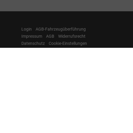
Login
AGB-Fahrzeugüberführung
Impressum
AGB
Widerrufsrecht
Datenschutz
Cookie-Einstellungen
Hamburgcars auf
Facebook, Instagram,
YouTube & WhatsApp
Folgen Sie Hamburgcars auf Social
Media und entdecken Sie aktuelle EU-