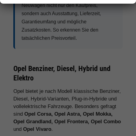
Neuwagen nicht nur den Kaufpreis,
sondern auch Ausstattung, Lieferzeit,
Garantieumfang und mögliche
Zusatzkosten. So erkennen Sie den
tatsächlichen Preisvorteil.
Opel Benziner, Diesel, Hybrid und
Elektro
Opel bietet je nach Modell klassische Benziner,
Diesel, Hybrid-Varianten, Plug-in-Hybride und
vollelektrische Fahrzeuge. Besonders gefragt
sind
Opel Corsa, Opel Astra, Opel Mokka,
Opel Grandland, Opel Frontera, Opel Combo
und
Opel Vivaro
.