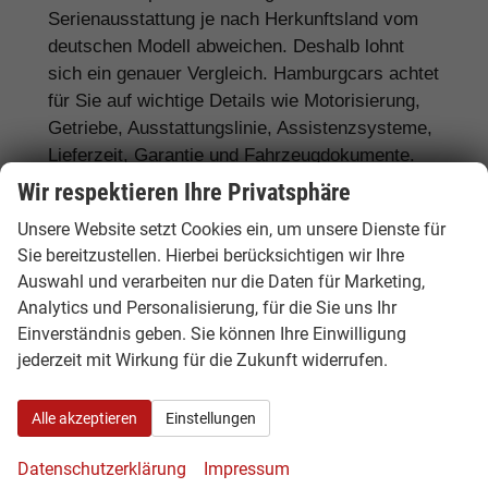
Serienausstattung je nach Herkunftsland vom
deutschen Modell abweichen. Deshalb lohnt
sich ein genauer Vergleich. Hamburgcars achtet
für Sie auf wichtige Details wie Motorisierung,
Getriebe, Ausstattungslinie, Assistenzsysteme,
Lieferzeit, Garantie und Fahrzeugdokumente.
Wir respektieren Ihre Privatsphäre
Häufig gefragte Ausstattungen sind
LED-
Scheinwerfer, Matrix-LED,
Unsere Website setzt Cookies ein, um unsere Dienste für
Sie bereitzustellen. Hierbei berücksichtigen wir Ihre
Automatikgetriebe, Rückfahrkamera,
Auswahl und verarbeiten nur die Daten für Marketing,
Navigationssystem, Sitzheizung,
Analytics und Personalisierung, für die Sie uns Ihr
Klimaautomatik, digitales Cockpit, Apple
Einverständnis geben. Sie können Ihre Einwilligung
CarPlay, Android Auto, Abstandstempomat,
jederzeit mit Wirkung für die Zukunft widerrufen.
Anhängerkupplung
und moderne
Assistenzsysteme.
Alle akzeptieren
Einstellungen
Datenschutzerklärung
Impressum
Tipp:
Vergleichen Sie bei Opel EU-