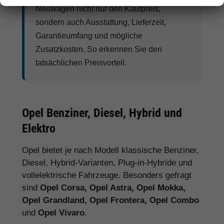
Neuwagen nicht nur den Kaufpreis,
sondern auch Ausstattung, Lieferzeit,
Garantieumfang und mögliche
Zusatzkosten. So erkennen Sie den
tatsächlichen Preisvorteil.
Opel Benziner, Diesel, Hybrid und
Elektro
Opel bietet je nach Modell klassische Benziner,
Diesel, Hybrid-Varianten, Plug-in-Hybride und
vollelektrische Fahrzeuge. Besonders gefragt
sind
Opel Corsa, Opel Astra, Opel Mokka,
Opel Grandland, Opel Frontera, Opel Combo
und
Opel Vivaro
.