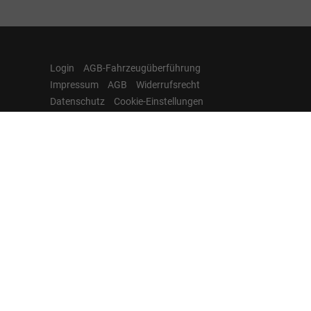
Login
AGB-Fahrzeugüberführung
Impressum
AGB
Widerrufsrecht
Datenschutz
Cookie-Einstellungen
Hamburgcars auf
Facebook, Instagram,
YouTube & WhatsApp
Folgen Sie Hamburgcars auf Social
Media und entdecken Sie aktuelle EU-