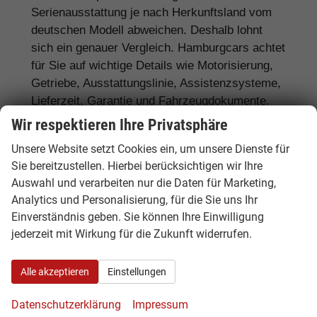
Serienausstattung je nach Herkunftsland vom
deutschen Modell abweichen. Deshalb lohnt
sich ein genauer Vergleich. Hamburgcars achtet
für Sie auf wichtige Details wie Motorisierung,
Getriebe, Ausstattungslinie, Assistenzsysteme,
Lieferzeit, Garantie und Fahrzeugdokumente.
Wir respektieren Ihre Privatsphäre
Häufig gefragte Ausstattungen sind
LED-
Scheinwerfer, Matrix-LED,
Unsere Website setzt Cookies ein, um unsere Dienste für
Sie bereitzustellen. Hierbei berücksichtigen wir Ihre
Automatikgetriebe, Rückfahrkamera,
Auswahl und verarbeiten nur die Daten für Marketing,
Navigationssystem, Sitzheizung,
Analytics und Personalisierung, für die Sie uns Ihr
Klimaautomatik, digitales Cockpit, Apple
Einverständnis geben. Sie können Ihre Einwilligung
CarPlay, Android Auto, Abstandstempomat,
jederzeit mit Wirkung für die Zukunft widerrufen.
Anhängerkupplung
und moderne
Assistenzsysteme.
Alle akzeptieren
Einstellungen
Datenschutzerklärung
Impressum
Tipp:
Vergleichen Sie bei Opel EU-