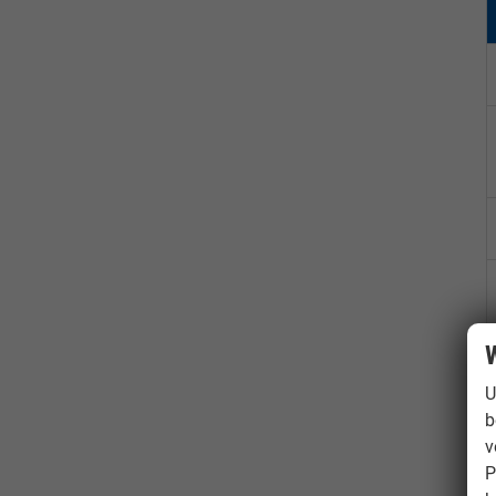
W
U
b
v
P