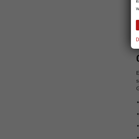
k
w
D
s
G