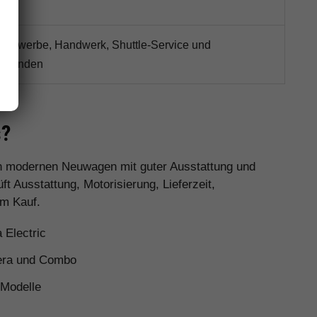
r Gewerbe, Handwerk, Shuttle-Service und
ugkunden
s?
nen modernen Neuwagen mit guter Ausstattung und
 Ausstattung, Motorisierung, Lieferzeit,
em Kauf.
 Electric
tera und Combo
 Modelle