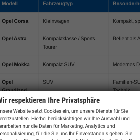
Modell
Fahrzeugtyp
Besonderh
Opel Corsa
Kleinwagen
Kompakt, sp
Opel Astra
Kompaktklasse / Sports
Beliebt als
Tourer
Opel Mokka
Kompakt-SUV
Modernes Des
Opel
SUV
Familien-SU
Grandland
Technik
ir respektieren Ihre Privatsphäre
Opel
Familien-SUV
Praktisches
nsere Website setzt Cookies ein, um unsere Dienste für Sie
Frontera
erhältlich
ereitzustellen. Hierbei berücksichtigen wir Ihre Auswahl und
erarbeiten nur die Daten für Marketing, Analytics und
ersonalisierung, für die Sie uns Ihr Einverständnis geben. Sie
Opel Combo
Hochdachkombi /
Viel Platz f