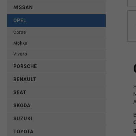
NISSAN
OPEL
Corsa
Mokka
Vivaro
PORSCHE
RENAULT
S
SEAT
N
A
SKODA
B
SUZUKI
C
g
TOYOTA