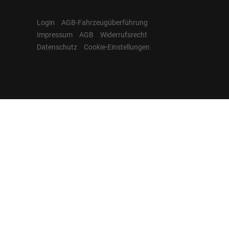
Login
AGB-Fahrzeugüberführung
Impressum
AGB
Widerrufsrecht
Datenschutz
Cookie-Einstellungen
Hamburgcars auf
Facebook, Instagram,
YouTube & WhatsApp
Folgen Sie Hamburgcars auf Social
Media und entdecken Sie aktuelle EU-
Neuwagen, Reimport Fahrzeuge,
Lagerfahrzeuge, Werkbestellungen,