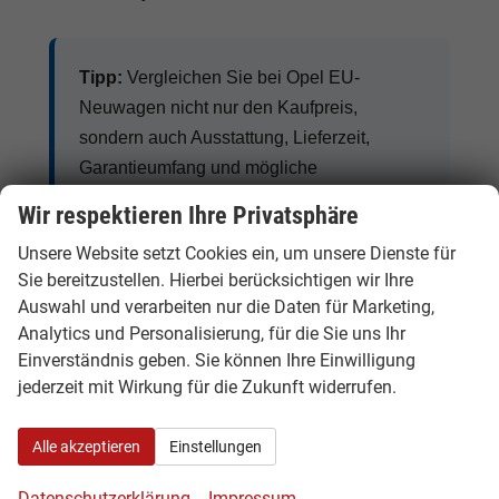
Tipp:
Vergleichen Sie bei Opel EU-
Neuwagen nicht nur den Kaufpreis,
sondern auch Ausstattung, Lieferzeit,
Garantieumfang und mögliche
Zusatzkosten. So erkennen Sie den
Wir respektieren Ihre Privatsphäre
tatsächlichen Preisvorteil.
Unsere Website setzt Cookies ein, um unsere Dienste für
Sie bereitzustellen. Hierbei berücksichtigen wir Ihre
Auswahl und verarbeiten nur die Daten für Marketing,
Analytics und Personalisierung, für die Sie uns Ihr
Opel Benziner, Diesel, Hybrid und
Einverständnis geben. Sie können Ihre Einwilligung
Elektro
jederzeit mit Wirkung für die Zukunft widerrufen.
Opel bietet je nach Modell klassische Benziner,
Alle akzeptieren
Einstellungen
Diesel, Hybrid-Varianten, Plug-in-Hybride und
vollelektrische Fahrzeuge. Besonders gefragt
Datenschutzerklärung
Impressum