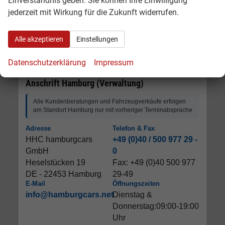
Einverständnis geben. Sie können Ihre Einwilligung
jederzeit mit Wirkung für die Zukunft widerrufen.
Alle akzeptieren
Einstellungen
Datenschutzerklärung
Impressum
Anschrift Hamburg (Verwaltung)
Alle Kundenberatungen und Fahrzeugverkäufe erfolgen
am Standort Hamburg nur mit vorheriger Terminabsprache
Adresse
Telefon & Fax
HHC hamburgcars
+49 (0)40 / 500 977 29 -
GmbH
0
Heselstücken 19
Fax: +49 (0)40 500 977
DE - 22453 Hamburg
29-49
E-Mail
Öffnungszeiten
info@hamburgcars.net
Dienstag &
Donnerstag:09:00-19:00
Uhr