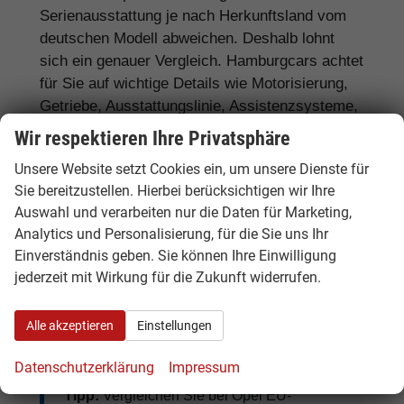
Serienausstattung je nach Herkunftsland vom
deutschen Modell abweichen. Deshalb lohnt
sich ein genauer Vergleich. Hamburgcars achtet
für Sie auf wichtige Details wie Motorisierung,
Getriebe, Ausstattungslinie, Assistenzsysteme,
Lieferzeit, Garantie und Fahrzeugdokumente.
Wir respektieren Ihre Privatsphäre
Häufig gefragte Ausstattungen sind
LED-
Unsere Website setzt Cookies ein, um unsere Dienste für
Scheinwerfer, Matrix-LED,
Sie bereitzustellen. Hierbei berücksichtigen wir Ihre
Automatikgetriebe, Rückfahrkamera,
Auswahl und verarbeiten nur die Daten für Marketing,
Analytics und Personalisierung, für die Sie uns Ihr
Navigationssystem, Sitzheizung,
Einverständnis geben. Sie können Ihre Einwilligung
Klimaautomatik, digitales Cockpit, Apple
jederzeit mit Wirkung für die Zukunft widerrufen.
CarPlay, Android Auto, Abstandstempomat,
Anhängerkupplung
und moderne
Assistenzsysteme.
Alle akzeptieren
Einstellungen
Datenschutzerklärung
Impressum
Tipp:
Vergleichen Sie bei Opel EU-