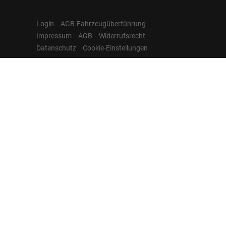
Login
AGB-Fahrzeugüberführung
Impressum
AGB
Widerrufsrecht
Datenschutz
Cookie-Einstellungen
Hamburgcars auf
Facebook, Instagram,
YouTube & WhatsApp
Folgen Sie Hamburgcars auf Social
Media und entdecken Sie aktuelle EU-
Neuwagen, Reimport Fahrzeuge,
Lagerfahrzeuge, Werkbestellungen,