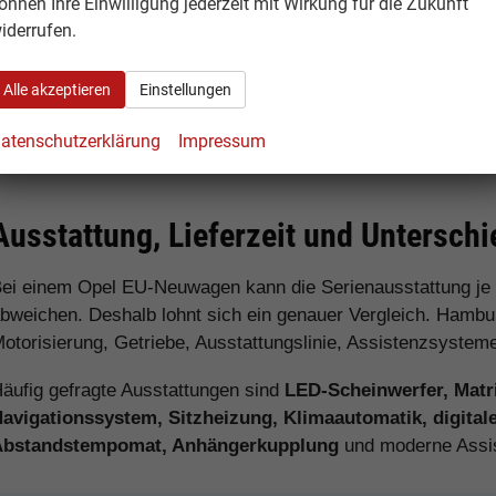
önnen Ihre Einwilligung jederzeit mit Wirkung für die Zukunft
Für Familien:
Opel Astra Sports Tourer, Grandland, Fron
iderrufen.
Für Pendler:
Opel Corsa, Astra, Mokka und elektrifizierte
Alle akzeptieren
Einstellungen
Für SUV-Fans:
Opel Mokka, Grandland und Frontera
atenschutzerklärung
Impressum
Für Gewerbekunden:
Opel Combo, Vivaro und weitere N
Ausstattung, Lieferzeit und Untersc
ei einem Opel EU-Neuwagen kann die Serienausstattung je
bweichen. Deshalb lohnt sich ein genauer Vergleich. Hamburg
otorisierung, Getriebe, Ausstattungslinie, Assistenzsystem
äufig gefragte Ausstattungen sind
LED-Scheinwerfer, Matr
avigationssystem, Sitzheizung, Klimaautomatik, digital
Abstandstempomat, Anhängerkupplung
und moderne Assi