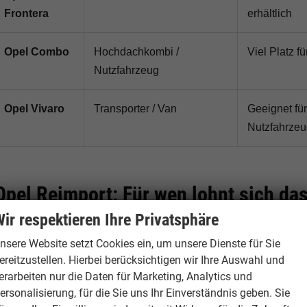
Frontera
erhältlich
Opel Combo
Hochdachkombi /
Viel Platz f
Nutzfahrzeug
Opel Vivaro
Transporter / Van
Geeignet fü
Nutzfahrze
Opel Reimport: Für wen lohnt sich da
ir respektieren Ihre Privatsphäre
Ein
Opel Reimport
lohnt sich besonders für Käufer, die ei
nsere Website setzt Cookies ein, um unsere Dienste für Sie
tarkem Preis-Leistungs-Verhältnis suchen. Hamburgcars prüft
ereitzustellen. Hierbei berücksichtigen wir Ihre Auswahl und
arantiebedingungen und Fahrzeugdetails transparent vor d
erarbeiten nur die Daten für Marketing, Analytics und
Für Stadtfahrer:
Opel Corsa, Opel Mokka und Opel Corsa
ersonalisierung, für die Sie uns Ihr Einverständnis geben. Sie