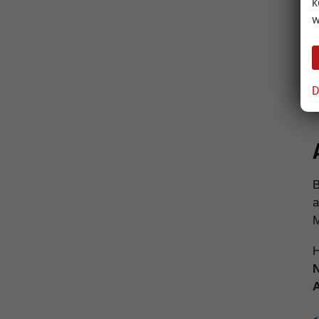
k
w
D
B
a
M
H
N