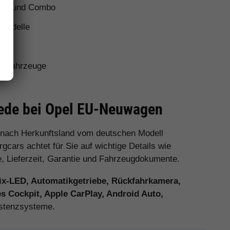
tera und Combo
 Modelle
utzfahrzeuge
hiede bei Opel EU-Neuwagen
 nach Herkunftsland vom deutschen Modell
cars achtet für Sie auf wichtige Details wie
e, Lieferzeit, Garantie und Fahrzeugdokumente.
ix-LED, Automatikgetriebe, Rückfahrkamera,
es Cockpit, Apple CarPlay, Android Auto,
stenzsysteme.