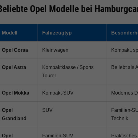
Beliebte Opel Modelle bei Hamburgca
Modell
Fahrzeugtyp
Besonderh
Opel Corsa
Kleinwagen
Kompakt, sp
Opel Astra
Kompaktklasse / Sports
Beliebt als
Tourer
Opel Mokka
Kompakt-SUV
Modernes Des
Opel
SUV
Familien-SU
Grandland
Technik
Opel
Familien-SUV
Praktisches