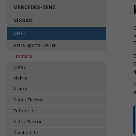
MERCEDES-BENZ
NISSAN
S
OPEL
b
P
Astra Sports Tourer
B
Frontera
O
Corsa
g
Mokka
E
Vivaro
o
Corsa Electric
Zafira Life
Astra Electric
Combo Life