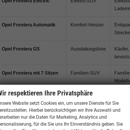
Opel Frontera Electric
Elektro-SUV
Elektro
Lademö
Opel Frontera Automatik
Komfort-Version
Entspan
Streck
Opel Frontera GS
Ausstattungslinie
Käufer,
bevorz
Opel Frontera mit 7 Sitzen
Familien-SUV
Familie
Modellv
ir respektieren Ihre Privatsphäre
Opel Frontera
Sofort verfügbar
Käufer,
nsere Website setzt Cookies ein, um unsere Dienste für Sie
Tageszulassung
ereitzustellen. Hierbei berücksichtigen wir Ihre Auswahl und
erarbeiten nur die Daten für Marketing, Analytics und
ersonalisierung, für die Sie uns Ihr Einverständnis geben. Sie