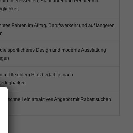
auto-Interessenten, Stadtfahrer und Pendler mit
glichkeit
ntes Fahren im Alltag, Berufsverkehr und auf längeren
en
 die sportlicheres Design und moderne Ausstattung
ugen
n mit flexiblem Platzbedarf, je nach
erfügbarkeit
 die schnell ein attraktives Angebot mit Rabatt suchen