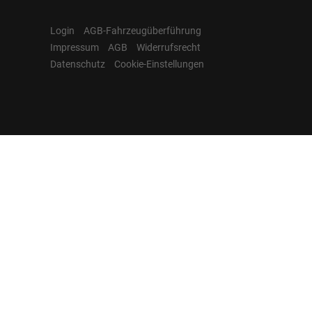
Login
AGB-Fahrzeugüberführung
Impressum
AGB
Widerrufsrecht
Datenschutz
Cookie-Einstellungen
Hamburgcars auf
Facebook, Instagram,
YouTube & WhatsApp
Folgen Sie Hamburgcars auf Social
Media und entdecken Sie aktuelle EU-
Neuwagen, Reimport Fahrzeuge,
Lagerfahrzeuge, Werkbestellungen,