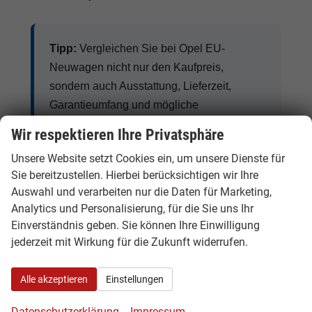
Tipp:
Vergleichen Sie bei Opel EU-
Neuwagen nicht nur den Kaufpreis,
sondern auch Ausstattung, Lieferzeit,
Garantieumfang und mögliche
Zusatzkosten. So erkennen Sie den
Wir respektieren Ihre Privatsphäre
tatsächlichen Preisvorteil.
Unsere Website setzt Cookies ein, um unsere Dienste für
Sie bereitzustellen. Hierbei berücksichtigen wir Ihre
Auswahl und verarbeiten nur die Daten für Marketing,
Analytics und Personalisierung, für die Sie uns Ihr
Opel Benziner, Diesel, Hybrid und
Einverständnis geben. Sie können Ihre Einwilligung
Elektro
jederzeit mit Wirkung für die Zukunft widerrufen.
Opel bietet je nach Modell klassische Benziner,
Alle akzeptieren
Einstellungen
Diesel, Hybrid-Varianten, Plug-in-Hybride und
vollelektrische Fahrzeuge. Besonders gefragt
Datenschutzerklärung
Impressum