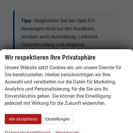
Tipp:
Vergleichen Sie bei Opel EU-
Neuwagen nicht nur den Kaufpreis,
sondern auch Ausstattung, Lieferzeit,
Garantieumfang und mögliche
Zusatzkosten. So erkennen Sie den
Wir respektieren Ihre Privatsphäre
tatsächlichen Preisvorteil.
Unsere Website setzt Cookies ein, um unsere Dienste für
Sie bereitzustellen. Hierbei berücksichtigen wir Ihre
Auswahl und verarbeiten nur die Daten für Marketing,
Analytics und Personalisierung, für die Sie uns Ihr
Opel Benziner, Diesel, Hybrid und
Einverständnis geben. Sie können Ihre Einwilligung
Elektro
jederzeit mit Wirkung für die Zukunft widerrufen.
Opel bietet je nach Modell klassische Benziner,
Alle akzeptieren
Einstellungen
Diesel, Hybrid-Varianten, Plug-in-Hybride und
vollelektrische Fahrzeuge. Besonders gefragt
Datenschutzerklärung
Impressum