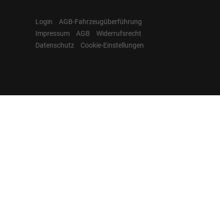
Login
AGB-Fahrzeugüberführung
Impressum
AGB
Widerrufsrecht
Datenschutz
Cookie-Einstellungen
Hamburgcars auf
Facebook, Instagram,
YouTube & WhatsApp
Folgen Sie Hamburgcars auf Social
Media und entdecken Sie aktuelle EU-
Neuwagen, Reimport Fahrzeuge,
Lagerfahrzeuge, Werkbestellungen,