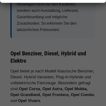
Neuwagen nicht nur den Kaufpreis,
sondern auch Ausstattung, Lieferzeit,
Garantieumfang und mögliche
Zusatzkosten. So erkennen Sie den
tatsächlichen Preisvorteil.
Opel Benziner, Diesel, Hybrid und
Elektro
Opel bietet je nach Modell klassische Benziner,
Diesel, Hybrid-Varianten, Plug-in-Hybride und
vollelektrische Fahrzeuge. Besonders gefragt
sind
Opel Corsa, Opel Astra, Opel Mokka,
Opel Grandland, Opel Frontera, Opel Combo
und
Opel Vivaro
.