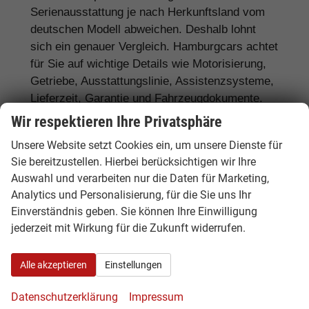
Serienausstattung je nach Herkunftsland vom
deutschen Modell abweichen. Deshalb lohnt
sich ein genauer Vergleich. Hamburgcars achtet
für Sie auf wichtige Details wie Motorisierung,
Getriebe, Ausstattungslinie, Assistenzsysteme,
Lieferzeit, Garantie und Fahrzeugdokumente.
Wir respektieren Ihre Privatsphäre
Häufig gefragte Ausstattungen sind
LED-
Scheinwerfer, Matrix-LED,
Unsere Website setzt Cookies ein, um unsere Dienste für
Sie bereitzustellen. Hierbei berücksichtigen wir Ihre
Automatikgetriebe, Rückfahrkamera,
Auswahl und verarbeiten nur die Daten für Marketing,
Navigationssystem, Sitzheizung,
Analytics und Personalisierung, für die Sie uns Ihr
Klimaautomatik, digitales Cockpit, Apple
Einverständnis geben. Sie können Ihre Einwilligung
CarPlay, Android Auto, Abstandstempomat,
jederzeit mit Wirkung für die Zukunft widerrufen.
Anhängerkupplung
und moderne
Assistenzsysteme.
Alle akzeptieren
Einstellungen
Datenschutzerklärung
Impressum
Tipp:
Vergleichen Sie bei Opel EU-