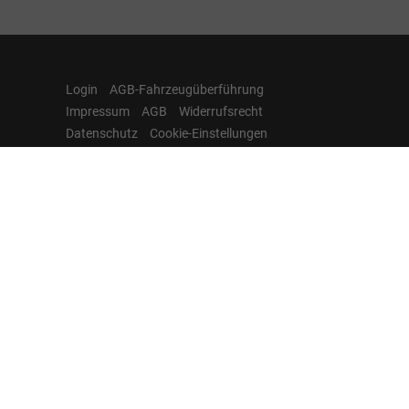
Login
AGB-Fahrzeugüberführung
Impressum
AGB
Widerrufsrecht
Datenschutz
Cookie-Einstellungen
Hamburgcars auf
Facebook, Instagram,
YouTube & WhatsApp
Folgen Sie Hamburgcars auf Social
Media und entdecken Sie aktuelle EU-