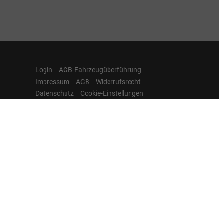
Login
AGB-Fahrzeugüberführung
Impressum
AGB
Widerrufsrecht
Datenschutz
Cookie-Einstellungen
Hamburgcars auf
Facebook, Instagram,
YouTube & WhatsApp