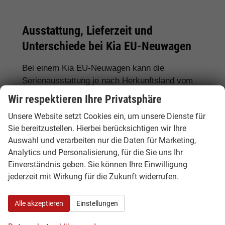
Ausstattung, Lieferzeit und
Unterschiede bei Kia EU-Neuwagen
Bei einem Kia EU-Neuwagen kann die
Serienausstattung je nach Herkunftsland vom
deutschen Modell abweichen. Deshalb lohnt
Wir respektieren Ihre Privatsphäre
sich ein genauer Vergleich. Hamburgcars achtet
Unsere Website setzt Cookies ein, um unsere Dienste für
für Sie auf wichtige Details wie Motorisierung,
Sie bereitzustellen. Hierbei berücksichtigen wir Ihre
Hybridantrieb, Batteriegröße, Ausstattungslinie,
Auswahl und verarbeiten nur die Daten für Marketing,
Assistenzsysteme, Lieferzeit, Garantie und
Analytics und Personalisierung, für die Sie uns Ihr
Fahrzeugdokumente.
Einverständnis geben. Sie können Ihre Einwilligung
jederzeit mit Wirkung für die Zukunft widerrufen.
Häufig gefragte Ausstattungen sind
LED-
Scheinwerfer, Automatikgetriebe,
Rückfahrkamera, 360-Grad-Kamera,
Alle akzeptieren
Einstellungen
Navigationssystem, Sitzheizung,