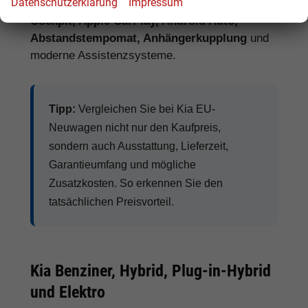
Datenschutzerklärung
Impressum
Lenkradheizung, Klimaautomatik, digitales
Cockpit, Apple CarPlay, Android Auto,
Abstandstempomat, Anhängerkupplung
und
moderne Assistenzsysteme.
Tipp:
Vergleichen Sie bei Kia EU-
Neuwagen nicht nur den Kaufpreis,
sondern auch Ausstattung, Lieferzeit,
Garantieumfang und mögliche
Zusatzkosten. So erkennen Sie den
tatsächlichen Preisvorteil.
Kia Benziner, Hybrid, Plug-in-Hybrid
und Elektro