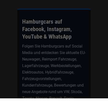
Hamburgcars auf
Facebook, Instagram,
YouTube & WhatsApp
Folgen Sie Hamburgcars auf Social
Media und entdecken Sie aktuelle EU-
Neuwagen, Reimport Fahrzeuge,
Lagerfahrzeuge, Werkbestellungen,
Elektroautos, Hybridfahrzeuge,
Fahrzeugvorstellungen,
Kundenfahrzeuge, Bewertungen und
neue Angebote rund um VW, Skoda,
Toyota, Nissan, Renault, Dacia,
CUPRA und viele weitere Marken.