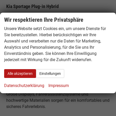
Kia Sportage Plug-in Hybrid
Elektrifizierte Variante mit hoher Systemleistung und
Wir respektieren Ihre Privatsphäre
elektrischem Fahranteil.
Unsere Website setzt Cookies ein, um unsere Dienste für
Platzangebot & Kofferraum
Sie bereitzustellen. Hierbei berücksichtigen wir Ihre
Auswahl und verarbeiten nur die Daten für Marketing,
Der Kia Sportage bietet ein Kofferraumvolumen von
Analytics und Personalisierung, für die Sie uns Ihr
etwa 562 Litern, das sich auf bis zu rund 1.750 Liter
Einverständnis geben. Sie können Ihre Einwilligung
erweitern lässt. Mit einer Länge von rund 4,54 Metern
jederzeit mit Wirkung für die Zukunft widerrufen.
bietet er viel Platz für Familie, Gepäck und lange Reisen.
Komfort, Technik & Ausstattung
Alle akzeptieren
Einstellungen
Der Kia Sportage verfügt über modernes Infotainment,
Datenschutzerklärung
Impressum
digitales Cockpit und zahlreiche Assistenzsysteme.
Große Displays, Fahrerassistenzsysteme und
hochwertige Materialien sorgen für ein komfortables und
sicheres Fahrerlebnis.