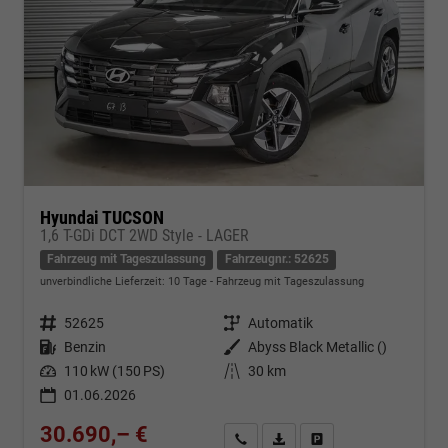
Hyundai TUCSON
1,6 T-GDi DCT 2WD Style - LAGER
Fahrzeug mit Tageszulassung
Fahrzeugnr.: 52625
unverbindliche Lieferzeit:
10 Tage
Fahrzeug mit Tageszulassung
Fahrzeugnr.
52625
Getriebe
Automatik
Kraftstoff
Benzin
Außenfarbe
Abyss Black Metallic ()
Leistung
110 kW (150 PS)
Kilometerstand
30 km
01.06.2026
30.690,– €
Kontakt & Angebot anfordern
PDF-Datei, Fahrzeugexposé d
Fahrzeug merken/Expo