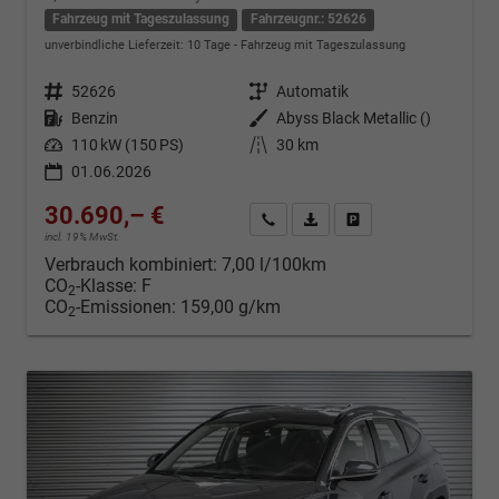
Fahrzeug mit Tageszulassung
Fahrzeugnr.: 52626
unverbindliche Lieferzeit:
10 Tage
Fahrzeug mit Tageszulassung
Fahrzeugnr.
52626
Getriebe
Automatik
Kraftstoff
Benzin
Außenfarbe
Abyss Black Metallic ()
Leistung
110 kW (150 PS)
Kilometerstand
30 km
01.06.2026
30.690,– €
Kontakt & Angebot anfordern
PDF-Datei, Fahrzeugexposé d
Fahrzeug merken/Expo
incl. 19% MwSt.
Verbrauch kombiniert:
7,00 l/100km
CO
-Klasse:
F
2
CO
-Emissionen:
159,00 g/km
2