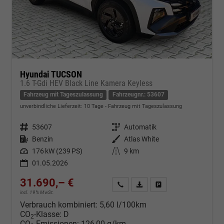
Hyundai TUCSON
1.6 T-Gdi HEV Black Line Kamera Keyless
Fahrzeug mit Tageszulassung
Fahrzeugnr.: 53607
unverbindliche Lieferzeit:
10 Tage
Fahrzeug mit Tageszulassung
Fahrzeugnr.
53607
Getriebe
Automatik
Kraftstoff
Benzin
Außenfarbe
Atlas White
Leistung
176 kW (239 PS)
Kilometerstand
9 km
01.05.2026
31.690,– €
Kontakt & Angebot anfordern
PDF-Datei, Fahrzeugexposé d
Fahrzeug merken/Expo
incl. 19% MwSt.
Verbrauch kombiniert:
5,60 l/100km
CO
-Klasse:
D
2
CO
-Emissionen:
126,00 g/km