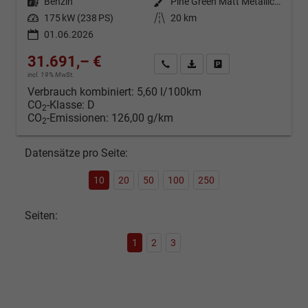
Kraftstoff
Benzin
Außenfarbe
Pine Green Matt Metallic ()
Leistung
175 kW (238 PS)
Kilometerstand
20 km
01.06.2026
31.691,– €
Kontakt & Angebot anfordern
PDF-Datei, Fahrzeugexposé d
Fahrzeug merken/Expo
incl. 19% MwSt.
Verbrauch kombiniert:
5,60 l/100km
CO
-Klasse:
D
2
CO
-Emissionen:
126,00 g/km
2
Datensätze pro Seite:
10
20
50
100
250
Seiten:
1
2
3