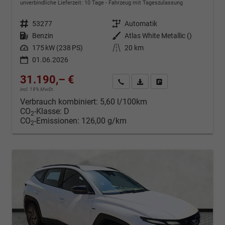
unverbindliche Lieferzeit:
10 Tage
Fahrzeug mit Tageszulassung
Fahrzeugnr.
53277
Getriebe
Automatik
Kraftstoff
Benzin
Außenfarbe
Atlas White Metallic ()
Leistung
175 kW (238 PS)
Kilometerstand
20 km
01.06.2026
31.190,– €
Kontakt & Angebot anfordern
PDF-Datei, Fahrzeugexposé d
Fahrzeug merken/Expo
incl. 19% MwSt.
Verbrauch kombiniert:
5,60 l/100km
CO
-Klasse:
D
2
CO
-Emissionen:
126,00 g/km
2