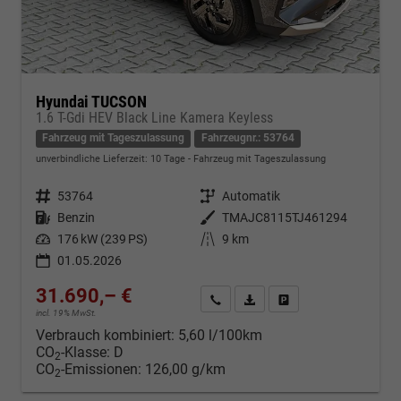
Hyundai TUCSON
1.6 T-Gdi HEV Black Line Kamera Keyless
Fahrzeug mit Tageszulassung
Fahrzeugnr.: 53764
unverbindliche Lieferzeit:
10 Tage
Fahrzeug mit Tageszulassung
Fahrzeugnr.
53764
Getriebe
Automatik
Kraftstoff
Benzin
Außenfarbe
TMAJC8115TJ461294
Leistung
176 kW (239 PS)
Kilometerstand
9 km
01.05.2026
31.690,– €
Kontakt & Angebot anfordern
PDF-Datei, Fahrzeugexposé d
Fahrzeug merken/Expo
incl. 19% MwSt.
Verbrauch kombiniert:
5,60 l/100km
CO
-Klasse:
D
2
CO
-Emissionen:
126,00 g/km
2