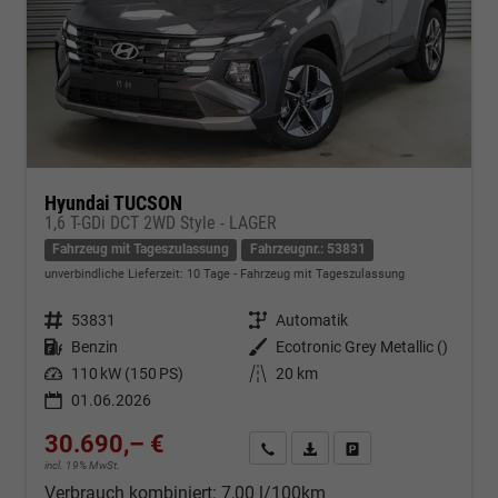
Hyundai TUCSON
1,6 T-GDi DCT 2WD Style - LAGER
Fahrzeug mit Tageszulassung
Fahrzeugnr.: 53831
unverbindliche Lieferzeit:
10 Tage
Fahrzeug mit Tageszulassung
Fahrzeugnr.
53831
Getriebe
Automatik
Kraftstoff
Benzin
Außenfarbe
Ecotronic Grey Metallic ()
Leistung
110 kW (150 PS)
Kilometerstand
20 km
01.06.2026
30.690,– €
Kontakt & Angebot anfordern
PDF-Datei, Fahrzeugexposé d
Fahrzeug merken/Expo
incl. 19% MwSt.
Verbrauch kombiniert:
7,00 l/100km