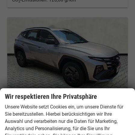
2
Wir respektieren Ihre Privatsphäre
Hyundai TUCSON
Unsere Website setzt Cookies ein, um unsere Dienste für
1.6 T-Gdi HEV Black Line Kamera Keyless
Sie bereitzustellen. Hierbei berücksichtigen wir Ihre
Fahrzeug mit Tageszulassung
Fahrzeugnr.: 53608
Auswahl und verarbeiten nur die Daten für Marketing,
unverbindliche Lieferzeit:
10 Tage
Fahrzeug mit Tageszulassung
Analytics und Personalisierung, für die Sie uns Ihr