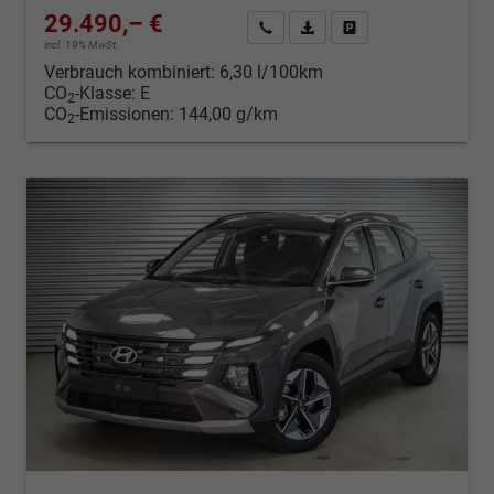
29.490,– €
Kontakt & Angebot anfordern
PDF-Datei, Fahrzeugexposé d
Fahrzeug merken/Expo
incl. 19% MwSt.
Verbrauch kombiniert:
6,30 l/100km
CO
-Klasse:
E
2
CO
-Emissionen:
144,00 g/km
2