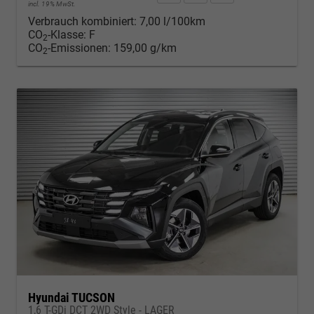
incl. 19% MwSt.
Verbrauch kombiniert:
7,00 l/100km
CO
-Klasse:
F
2
CO
-Emissionen:
159,00 g/km
2
Hyundai TUCSON
1,6 T-GDi DCT 2WD Style - LAGER