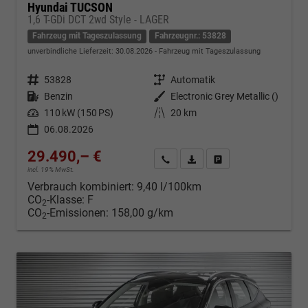
Hyundai TUCSON
1,6 T-GDi DCT 2wd Style - LAGER
Fahrzeug mit Tageszulassung
Fahrzeugnr.: 53828
unverbindliche Lieferzeit:
30.08.2026
Fahrzeug mit Tageszulassung
Fahrzeugnr.
53828
Getriebe
Automatik
Kraftstoff
Benzin
Außenfarbe
Electronic Grey Metallic ()
Leistung
110 kW (150 PS)
Kilometerstand
20 km
06.08.2026
29.490,– €
Kontakt & Angebot anfordern
PDF-Datei, Fahrzeugexposé d
Fahrzeug merken/Expo
incl. 19% MwSt.
Verbrauch kombiniert:
9,40 l/100km
CO
-Klasse:
F
2
CO
-Emissionen:
158,00 g/km
2