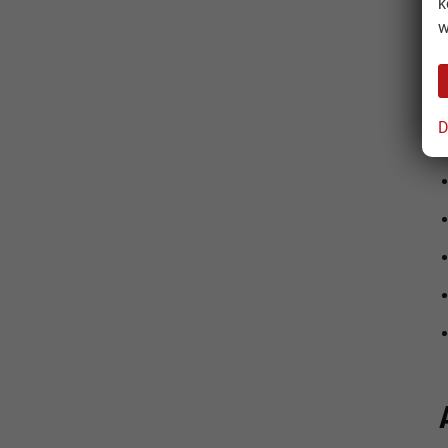
k
w
G
D
L