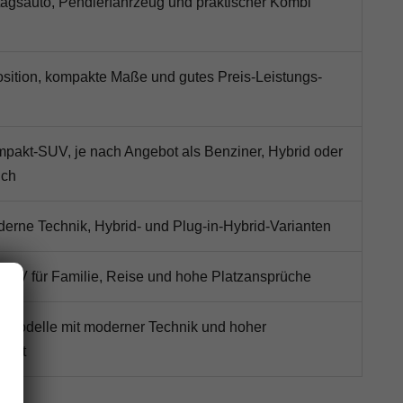
lltagsauto, Pendlerfahrzeug und praktischer Kombi
osition, kompakte Maße und gutes Preis-Leistungs-
akt-SUV, je nach Angebot als Benziner, Hybrid oder
ich
oderne Technik, Hybrid- und Plug-in-Hybrid-Varianten
SUV für Familie, Reise und hohe Platzansprüche
he Modelle mit moderner Technik und hoher
hkeit