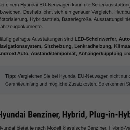
ei einem Hyundai EU-Neuwagen kann die Serienausstattung
bweichen. Deshalb lohnt sich ein genauer Vergleich. Hamburg
otorisierung, Hybridantrieb, Batteriegröße, Ausstattungslini
ahrzeugdokumente.
äufig gefragte Ausstattungen sind
LED-Scheinwerfer, Auto
avigationssystem, Sitzheizung, Lenkradheizung, Klimaau
Android Auto, Abstandstempomat, Anhängerkupplung
und
Tipp:
Vergleichen Sie bei Hyundai EU-Neuwagen nicht nur de
Garantieumfang und mögliche Zusatzkosten. So erkennen Sie 
Hyundai Benziner, Hybrid, Plug-in-Hyb
yundai bietet je nach Modell klassische Benziner, Hybrid-Va