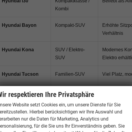
Hyundai i30
Kompaktklasse /
Beliebt als A
Kombi
Hyundai Bayon
Kompakt-SUV
Erhöhte Sitzp
Verhältnis
Hyundai Kona
SUV / Elektro-
Modernes Komp
SUV
Elektro erhältl
Hyundai Tucson
Familien-SUV
Viel Platz, m
Hyundai Santa Fe
Großes SUV
Komfortables 
ir respektieren Ihre Privatsphäre
nsere Website setzt Cookies ein, um unsere Dienste für Sie
Hyundai IONIQ 5 /
Elektroauto
Vollelektrisc
ereitzustellen. Hierbei berücksichtigen wir Ihre Auswahl und
IONIQ 6
Alltagstauglic
erarbeiten nur die Daten für Marketing, Analytics und
ersonalisierung, für die Sie uns Ihr Einverständnis geben. Sie