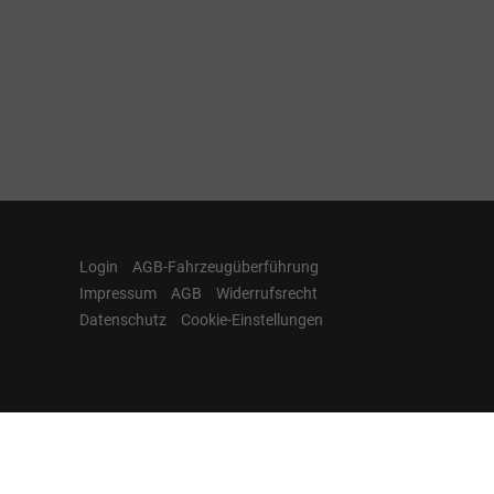
Login
AGB-Fahrzeugüberführung
Impressum
AGB
Widerrufsrecht
Datenschutz
Cookie-Einstellungen