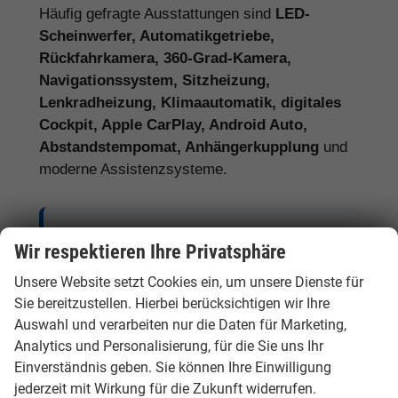
Häufig gefragte Ausstattungen sind
LED-
Scheinwerfer, Automatikgetriebe,
Rückfahrkamera, 360-Grad-Kamera,
Navigationssystem, Sitzheizung,
Lenkradheizung, Klimaautomatik, digitales
Cockpit, Apple CarPlay, Android Auto,
Abstandstempomat, Anhängerkupplung
und
moderne Assistenzsysteme.
Tipp:
Vergleichen Sie bei Hyundai EU-
Wir respektieren Ihre Privatsphäre
Neuwagen nicht nur den Kaufpreis,
Unsere Website setzt Cookies ein, um unsere Dienste für
sondern auch Ausstattung, Lieferzeit,
Sie bereitzustellen. Hierbei berücksichtigen wir Ihre
Garantieumfang und mögliche
Auswahl und verarbeiten nur die Daten für Marketing,
Zusatzkosten. So erkennen Sie den
Analytics und Personalisierung, für die Sie uns Ihr
tatsächlichen Preisvorteil.
Einverständnis geben. Sie können Ihre Einwilligung
jederzeit mit Wirkung für die Zukunft widerrufen.