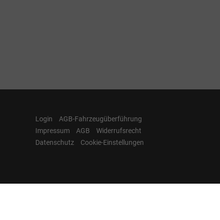
Login
AGB-Fahrzeugüberführung
Impressum
AGB
Widerrufsrecht
Datenschutz
Cookie-Einstellungen