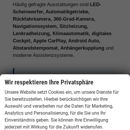
Häufig gefragte Ausstattungen sind
LED-
Scheinwerfer, Automatikgetriebe,
Rückfahrkamera, 360-Grad-Kamera,
Navigationssystem, Sitzheizung,
Lenkradheizung, Klimaautomatik, digitales
Cockpit, Apple CarPlay, Android Auto,
Abstandstempomat, Anhängerkupplung
und
moderne Assistenzsysteme.
Tipp:
Vergleichen Sie bei Hyundai EU-
Wir respektieren Ihre Privatsphäre
Neuwagen nicht nur den Kaufpreis,
Unsere Website setzt Cookies ein, um unsere Dienste für
sondern auch Ausstattung, Lieferzeit,
Sie bereitzustellen. Hierbei berücksichtigen wir Ihre
Garantieumfang und mögliche
Auswahl und verarbeiten nur die Daten für Marketing,
Zusatzkosten. So erkennen Sie den
Analytics und Personalisierung, für die Sie uns Ihr
tatsächlichen Preisvorteil.
Einverständnis geben. Sie können Ihre Einwilligung
jederzeit mit Wirkung für die Zukunft widerrufen.