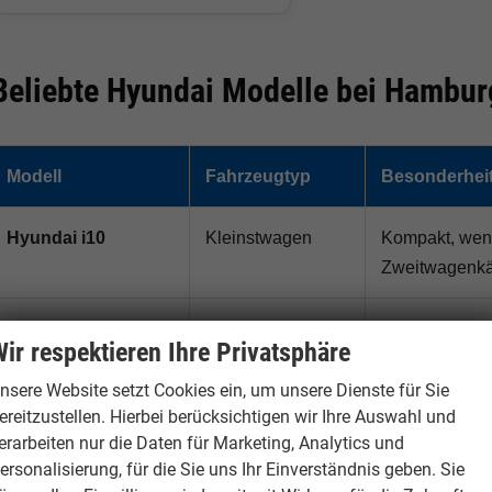
Beliebte Hyundai Modelle bei Hambur
Modell
Fahrzeugtyp
Besonderhei
Hyundai i10
Kleinstwagen
Kompakt, wend
Zweitwagenkä
Hyundai i20
Kleinwagen
Sparsam, mode
ir respektieren Ihre Privatsphäre
nsere Website setzt Cookies ein, um unsere Dienste für Sie
Hyundai i30
Kompaktklasse /
Beliebt als A
ereitzustellen. Hierbei berücksichtigen wir Ihre Auswahl und
Kombi
erarbeiten nur die Daten für Marketing, Analytics und
ersonalisierung, für die Sie uns Ihr Einverständnis geben. Sie
Hyundai Bayon
Kompakt-SUV
Erhöhte Sitzp