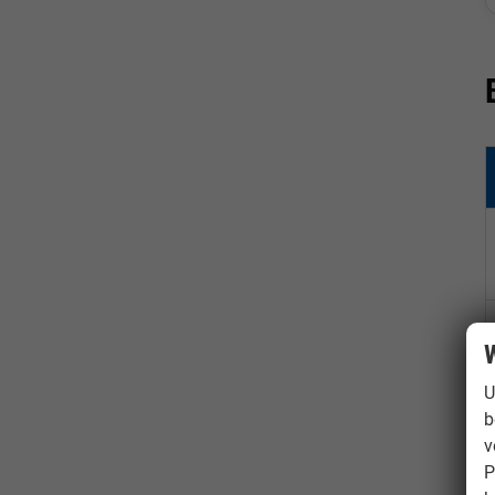
W
U
b
v
P