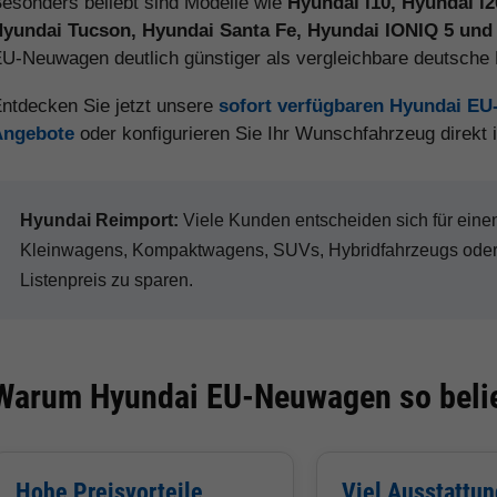
esonders beliebt sind Modelle wie
Hyundai i10, Hyundai i
yundai Tucson, Hyundai Santa Fe, Hyundai IONIQ 5 und
U-Neuwagen deutlich günstiger als vergleichbare deutsch
ntdecken Sie jetzt unsere
sofort verfügbaren Hyundai E
Angebote
oder konfigurieren Sie Ihr Wunschfahrzeug direkt
Hyundai Reimport:
Viele Kunden entscheiden sich für ei
Kleinwagens, Kompaktwagens, SUVs, Hybridfahrzeugs oder 
Listenpreis zu sparen.
Warum Hyundai EU-Neuwagen so belie
Hohe Preisvorteile
Viel Ausstattun