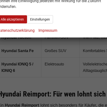
önnen Ihre Einwilligung jederzeit mit Wirkung für die Zukunft
Verhältnis
iderrufen.
Hyundai Kona
SUV / Elektro-
Modernes Komp
Alle akzeptieren
Einstellungen
SUV
Elektro erhältl
atenschutzerklärung
Impressum
Hyundai Tucson
Familien-SUV
Viel Platz, m
Hyundai Santa Fe
Großes SUV
Komfortables 
Hyundai IONIQ 5 /
Elektroauto
Vollelektrisc
IONIQ 6
Alltagstauglic
Hyundai Reimport: Für wen lohnt sich
Ein
Hyundai Reimport
lohnt sich besonders für Käufer, die