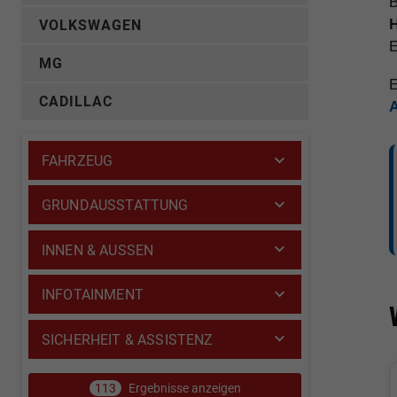
B
H
VOLKSWAGEN
E
MG
E
CADILLAC
FAHRZEUG
GRUNDAUSSTATTUNG
INNEN & AUSSEN
INFOTAINMENT
SICHERHEIT & ASSISTENZ
113
Ergebnisse anzeigen