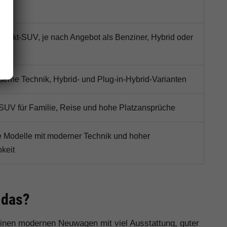
akt-SUV, je nach Angebot als Benziner, Hybrid oder
ich
oderne Technik, Hybrid- und Plug-in-Hybrid-Varianten
SUV für Familie, Reise und hohe Platzansprüche
he Modelle mit moderner Technik und hoher
hkeit
 das?
 einen modernen Neuwagen mit viel Ausstattung, guter