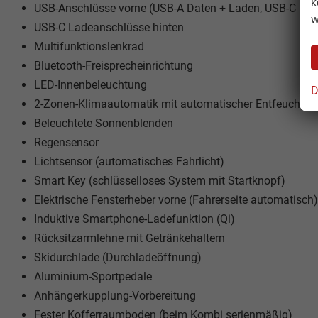
k
USB-Anschlüsse vorne (USB-A Daten + Laden, USB-C Lad
w
USB-C Ladeanschlüsse hinten
Multifunktionslenkrad
Bluetooth-Freisprecheinrichtung
LED-Innenbeleuchtung
D
2-Zonen-Klimaautomatik mit automatischer Entfeuchtun
Beleuchtete Sonnenblenden
Regensensor
Lichtsensor (automatisches Fahrlicht)
Smart Key (schlüsselloses System mit Startknopf)
Elektrische Fensterheber vorne (Fahrerseite automatisch)
Induktive Smartphone-Ladefunktion (Qi)
Rücksitzarmlehne mit Getränkehaltern
Skidurchlade (Durchladeöffnung)
Aluminium-Sportpedale
Anhängerkupplung-Vorbereitung
Fester Kofferraumboden (beim Kombi serienmäßig)