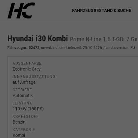
FAHRZEUGBESTAND & SUCHE
Hyundai i30 Kombi
Prime N-Line 1.6 T-GDi 7 G
Fahrzeugnr.
:
52472
, unverbindliche Lieferzeit:
25.10.2026
, Landesversion: EU -
AUSSENFARBE
Ecotronic Grey
INNENAUSSTATTUNG
auf Anfrage
GETRIEBE
Automatik
LEISTUNG
110 kW (150 PS)
KRAFTSTOFF
Benzin
KATEGORIE
Kombi