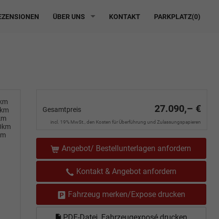
ZENSIONEN
ÜBER UNS
KONTAKT
PARKPLATZ(
0
)
0km
27.090,– €
Gesamtpreis
0km
km
incl. 19% MwSt., den Kosten für Überführung und Zulassungspapieren
00km
km
Angebot/ Bestellunterlagen anfordern
Kontakt & Angebot anfordern
Fahrzeug merken/Expose drucken
PDF-Datei, Fahrzeugexposé drucken