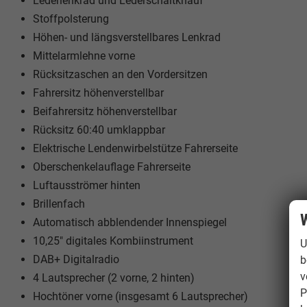
Lederlenkrad und Lederschaltknauf
Stoffpolsterung
Höhen- und längsverstellbares Lenkrad
Mittelarmlehne vorne
Rücksitzaschen an den Vordersitzen
Fahrersitz höhenverstellbar
Beifahrersitz höhenverstellbar
Rücksitz 60:40 umklappbar
Elektrische Lendenwirbelstütze Fahrerseite
Oberschenkelauflage Fahrerseite
Luftausströmer hinten
Brillenfach
W
Automatisch abblendender Innenspiegel
10,25" digitales Kombiinstrument
U
DAB+ Digitalradio
b
v
4 Lautsprecher (2 vorne, 2 hinten)
P
Hochtöner vorne (insgesamt 6 Lautsprecher)