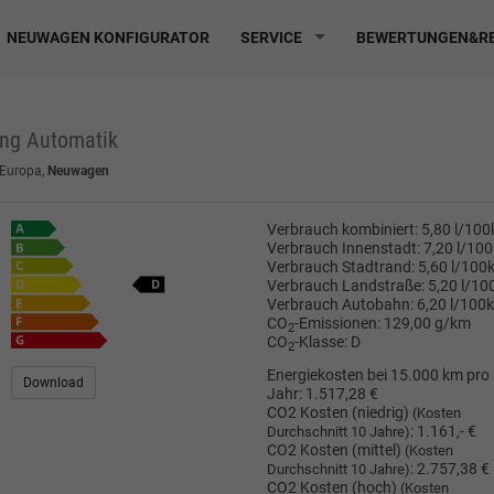
NEUWAGEN KONFIGURATOR
SERVICE
BEWERTUNGEN&RE
ang Automatik
 Europa,
Neuwagen
Verbrauch kombiniert:
5,80 l/10
Verbrauch Innenstadt:
7,20 l/10
Verbrauch Stadtrand:
5,60 l/100
Verbrauch Landstraße:
5,20 l/1
Verbrauch Autobahn:
6,20 l/100
CO
-Emissionen:
129,00 g/km
2
CO
-Klasse:
D
2
Energiekosten bei 15.000 km pro
Download
Jahr:
1.517,28 €
CO2 Kosten (niedrig)
(Kosten
:
1.161,- €
Durchschnitt 10 Jahre)
CO2 Kosten (mittel)
(Kosten
:
2.757,38 €
Durchschnitt 10 Jahre)
CO2 Kosten (hoch)
(Kosten