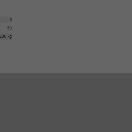
5
50
230 kg