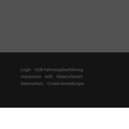
Login
AGB-Fahrzeugüberführung
Impressum
AGB
Widerrufsrecht
Datenschutz
Cookie-Einstellungen