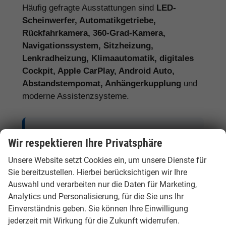
Häufig gefragte Ausstattungen sind
LED-
Scheinwerfer, Automatikgetriebe,
Rückfahrkamera, 360-Grad-Kamera,
Navigationssystem, Sitzheizung,
Lenkradheizung, Klimaautomatik, digitales
Cockpit, Apple CarPlay, Android Auto,
Abstandstempomat, Anhängerkupplung
und
moderne Assistenzsysteme.
Tipp:
Vergleichen Sie bei Hyundai EU-
Wir respektieren Ihre Privatsphäre
Neuwagen nicht nur den Kaufpreis,
Unsere Website setzt Cookies ein, um unsere Dienste für
sondern auch Ausstattung, Lieferzeit,
Sie bereitzustellen. Hierbei berücksichtigen wir Ihre
Garantieumfang und mögliche
Auswahl und verarbeiten nur die Daten für Marketing,
Zusatzkosten. So erkennen Sie den
Analytics und Personalisierung, für die Sie uns Ihr
tatsächlichen Preisvorteil.
Einverständnis geben. Sie können Ihre Einwilligung
jederzeit mit Wirkung für die Zukunft widerrufen.