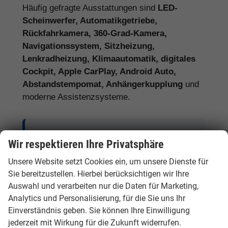
Häufig gefragte Ausstattungen sind
LED-
Scheinwerfer, Automatikgetriebe,
Rückfahrkamera, 360-Grad-Kamera,
Navigationssystem, Sitzheizung,
Lenkradheizung, Klimaautomatik, digitales
Cockpit, Apple CarPlay, Android Auto,
Abstandstempomat, Anhängerkupplung
und
moderne Assistenzsysteme.
Tipp:
Vergleichen Sie bei Hyundai EU-
Wir respektieren Ihre Privatsphäre
Neuwagen nicht nur den Kaufpreis,
Unsere Website setzt Cookies ein, um unsere Dienste für
sondern auch Ausstattung, Lieferzeit,
Sie bereitzustellen. Hierbei berücksichtigen wir Ihre
Garantieumfang und mögliche
Auswahl und verarbeiten nur die Daten für Marketing,
Zusatzkosten. So erkennen Sie den
Analytics und Personalisierung, für die Sie uns Ihr
tatsächlichen Preisvorteil.
Einverständnis geben. Sie können Ihre Einwilligung
jederzeit mit Wirkung für die Zukunft widerrufen.