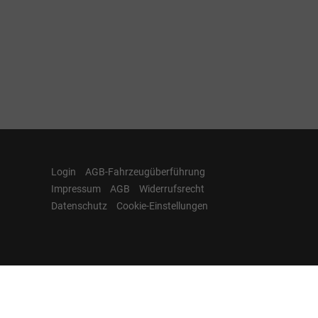
Login
AGB-Fahrzeugüberführung
Impressum
AGB
Widerrufsrecht
Datenschutz
Cookie-Einstellungen