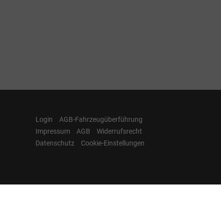
Login
AGB-Fahrzeugüberführung
Impressum
AGB
Widerrufsrecht
Datenschutz
Cookie-Einstellungen