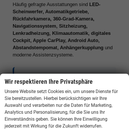
Häufig gefragte Ausstattungen sind
LED-
Scheinwerfer, Automatikgetriebe,
Rückfahrkamera, 360-Grad-Kamera,
Navigationssystem, Sitzheizung,
Lenkradheizung, Klimaautomatik, digitales
Cockpit, Apple CarPlay, Android Auto,
Abstandstempomat, Anhängerkupplung
und
moderne Assistenzsysteme.
Tipp:
Vergleichen Sie bei Hyundai EU-
Wir respektieren Ihre Privatsphäre
Neuwagen nicht nur den Kaufpreis,
Unsere Website setzt Cookies ein, um unsere Dienste für
sondern auch Ausstattung, Lieferzeit,
Sie bereitzustellen. Hierbei berücksichtigen wir Ihre
Garantieumfang und mögliche
Auswahl und verarbeiten nur die Daten für Marketing,
Zusatzkosten. So erkennen Sie den
Analytics und Personalisierung, für die Sie uns Ihr
tatsächlichen Preisvorteil.
Einverständnis geben. Sie können Ihre Einwilligung
jederzeit mit Wirkung für die Zukunft widerrufen.