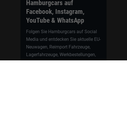
Hamburgcars auf
Facebook, Instagram,
YouTube & WhatsApp
Folgen Sie Hamburgcars auf Social
Media und entdecken Sie aktuelle EU-
Neuwagen, Reimport Fahrzeuge,
Lagerfahrzeuge, Werkbestellungen,
Elektroautos, Hybridfahrzeuge,
Fahrzeugvorstellungen,
Kundenfahrzeuge, Bewertungen und
neue Angebote rund um VW, Skoda,
Toyota, Nissan, Renault, Dacia,
CUPRA und viele weitere Marken.
Startseite
Fahrzeuge finden
Neuwagen Konfigurator
Reimport