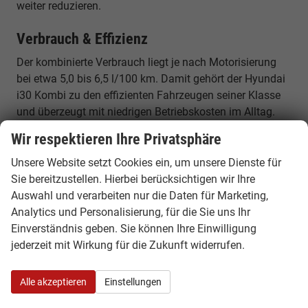
weiter reduzieren.
Verbrauch & Effizienz
Der kombinierte Verbrauch liegt je nach Motorisierung
bei etwa 5,0 bis 6,5 l/100 km. Damit gehört der Hyundai
i30 Kombi zu den effizienten Fahrzeugen seiner Klasse
und überzeugt mit niedrigen Betriebskosten im Alltag.
Wir respektieren Ihre Privatsphäre
Beliebte Varianten des Hyundai i30 Kombi
Unsere Website setzt Cookies ein, um unsere Dienste für
Hyundai i30 Kombi EU Neuwagen – Einstieg
Sie bereitzustellen. Hierbei berücksichtigen wir Ihre
Attraktive Basisversion mit moderner Ausstattung und
Auswahl und verarbeiten nur die Daten für Marketing,
ideal für Alltag und Familie.
Analytics und Personalisierung, für die Sie uns Ihr
Einverständnis geben. Sie können Ihre Einwilligung
Hyundai i30 Kombi 1.0 T-GDI
jederzeit mit Wirkung für die Zukunft widerrufen.
Effizienter Benzinmotor mit niedrigem Verbrauch und
guter Alltagstauglichkeit.
Alle akzeptieren
Einstellungen