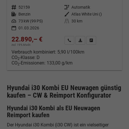
Fahrzeugnr.
52159
Getriebe
Automatik
Kraftstoff
Benzin
Außenfarbe
Atlas White Uni ()
Leistung
73 kW (99 PS)
Kilometerstand
30 km
01.03.2026
22.890,– €
Kontakt & Angebot anfordern
PDF-Datei, Fahrzeugexposé d
Fahrzeug merken/Expo
incl. 19% MwSt.
Verbrauch kombiniert:
5,90 l/100km
CO
-Klasse:
D
2
CO
-Emissionen:
133,00 g/km
2
Hyundai i30 Kombi EU Neuwagen günstig
kaufen – CW & Reimport Konfigurator
Hyundai i30 Kombi als EU Neuwagen
Reimport kaufen
Der Hyundai i30 Kombi (i30 CW) ist ein vielseitiger