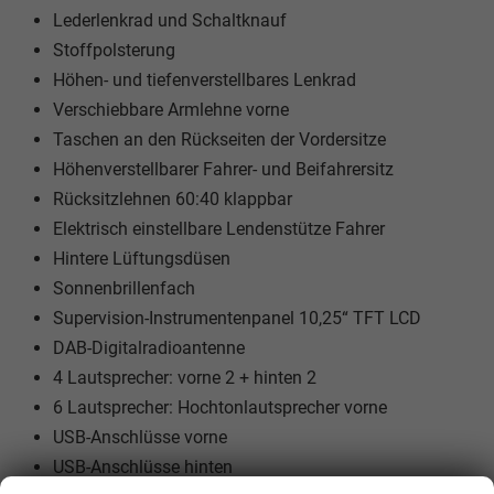
Lederlenkrad und Schaltknauf
Stoffpolsterung
Höhen- und tiefenverstellbares Lenkrad
Verschiebbare Armlehne vorne
Taschen an den Rückseiten der Vordersitze
Höhenverstellbarer Fahrer- und Beifahrersitz
Rücksitzlehnen 60:40 klappbar
Elektrisch einstellbare Lendenstütze Fahrer
Hintere Lüftungsdüsen
Sonnenbrillenfach
Supervision-Instrumentenpanel 10,25“ TFT LCD
DAB-Digitalradioantenne
4 Lautsprecher: vorne 2 + hinten 2
6 Lautsprecher: Hochtonlautsprecher vorne
USB-Anschlüsse vorne
USB-Anschlüsse hinten