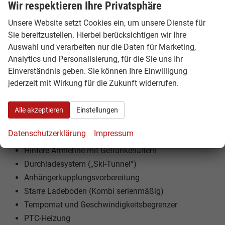
Multifunktionslenkrad
Wir respektieren Ihre Privatsphäre
Bluetooth-Freisprecheinrichtung
Unsere Website setzt Cookies ein, um unsere Dienste für
LED-Innenbeleuchtung
Sie bereitzustellen. Hierbei berücksichtigen wir Ihre
Zwei-Zonen-Klimaautomatik mit automatischem
Auswahl und verarbeiten nur die Daten für Marketing,
Entfeuchter
Analytics und Personalisierung, für die Sie uns Ihr
Beleuchteter Schminkspiegel
Einverständnis geben. Sie können Ihre Einwilligung
Regensensor-Wischer
jederzeit mit Wirkung für die Zukunft widerrufen.
Automatische Scheinwerfersteuerung
Klappbarer Schlüssel mit Fernbedienung
Alle akzeptieren
Einstellungen
Elektrische Fensterheber vorne (automatisch Fahrer)
Datenschutzerklärung
Impressum
Kabelloses Ladegerät (Qi)
Hintere Armlehne mit Getränkehaltern
Durchladesystem („Ski-Tunnel“)
Anhängerkupplungsvorbereitung
Starre Ladeboden (Kombi serienmäßig)
Tempomat und Geschwindigkeitsbegrenzer
PTC-Heizung