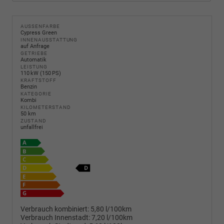
AUSSENFARBE
Cypress Green
INNENAUSSTATTUNG
auf Anfrage
GETRIEBE
Automatik
LEISTUNG
110 kW (150 PS)
KRAFTSTOFF
Benzin
KATEGORIE
Kombi
KILOMETERSTAND
50 km
ZUSTAND
unfallfrei
Verbrauch kombiniert:
5,80 l/100km
Verbrauch Innenstadt:
7,20 l/100km