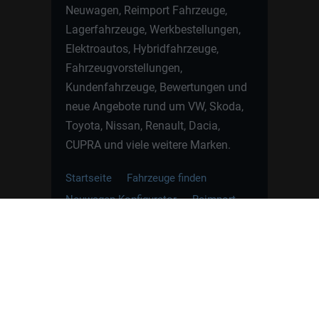
Neuwagen, Reimport Fahrzeuge,
Lagerfahrzeuge, Werkbestellungen,
Elektroautos, Hybridfahrzeuge,
Fahrzeugvorstellungen,
Kundenfahrzeuge, Bewertungen und
neue Angebote rund um VW, Skoda,
Toyota, Nissan, Renault, Dacia,
CUPRA und viele weitere Marken.
Startseite
Fahrzeuge finden
Neuwagen Konfigurator
Reimport
Ratgeber
Finanzierung
Kontakt
Hamburgcars GmbH · Heselstücken 19 ·
22453 Hamburg
WhatsApp Kontakt