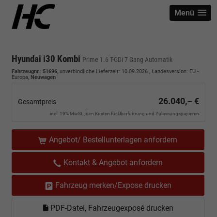
Menü
Hyundai i30 Kombi
Prime 1.6 T-GDi 7 Gang Automatik
Fahrzeugnr.
:
51696
, unverbindliche Lieferzeit:
10.09.2026
, Landesversion: EU -
Europa,
Neuwagen
26.040,– €
Gesamtpreis
incl. 19% MwSt., den Kosten für Überführung und Zulassungspapieren
Angebot/ Bestellunterlagen anfordern
Kontakt & Angebot anfordern
Fahrzeug merken/Expose drucken
PDF-Datei, Fahrzeugexposé drucken