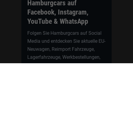
Hamburgcars auf
Facebook, Instagram,
YouTube & WhatsApp
Folgen Sie Hamburgcars auf Social
Media und entdecken Sie aktuelle EU-
Neuwagen, Reimport Fahrzeuge,
Lagerfahrzeuge, Werkbestellungen,
Elektroautos, Hybridfahrzeuge,
Fahrzeugvorstellungen,
Kundenfahrzeuge, Bewertungen und
neue Angebote rund um VW, Skoda,
Toyota, Nissan, Renault, Dacia,
CUPRA und viele weitere Marken.
Startseite
Fahrzeuge finden
Neuwagen Konfigurator
Reimport