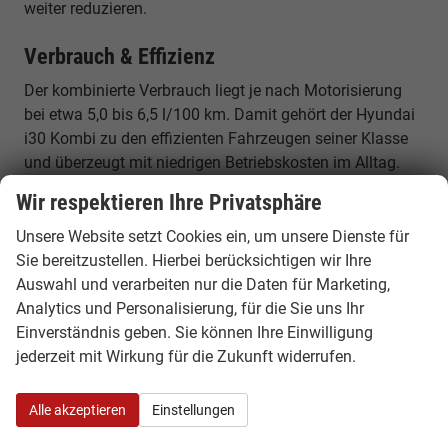
weiter reduzieren.
Verbrauch & Effizienz
Der kombinierte Verbrauch liegt je nach Motorisierung
bei etwa 5,0 bis 6,5 l/100 km. Damit gehört der Hyundai
i30 Kombi zu den effizienten Fahrzeugen seiner Klasse
und überzeugt mit niedrigen Betriebskosten im Alltag.
Wir respektieren Ihre Privatsphäre
Beliebte Varianten des Hyundai i30 Kombi
Unsere Website setzt Cookies ein, um unsere Dienste für
Hyundai i30 Kombi EU Neuwagen – Einstieg
Sie bereitzustellen. Hierbei berücksichtigen wir Ihre
Attraktive Basisversion mit moderner Ausstattung und
Auswahl und verarbeiten nur die Daten für Marketing,
ideal für Alltag und Familie.
Analytics und Personalisierung, für die Sie uns Ihr
Einverständnis geben. Sie können Ihre Einwilligung
Hyundai i30 Kombi 1.0 T-GDI
jederzeit mit Wirkung für die Zukunft widerrufen.
Effizienter Benzinmotor mit niedrigem Verbrauch und
guter Alltagstauglichkeit.
Alle akzeptieren
Einstellungen