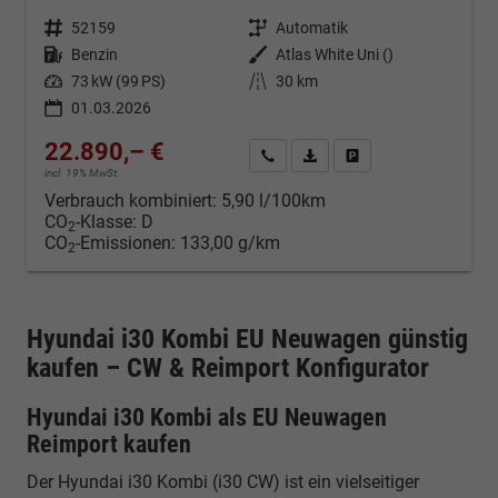
Fahrzeugnr.
52159
Getriebe
Automatik
Kraftstoff
Benzin
Außenfarbe
Atlas White Uni ()
Leistung
73 kW (99 PS)
Kilometerstand
30 km
01.03.2026
22.890,– €
Kontakt & Angebot anfordern
PDF-Datei, Fahrzeugexposé d
Fahrzeug merken/Expo
incl. 19% MwSt.
Verbrauch kombiniert:
5,90 l/100km
CO
-Klasse:
D
2
CO
-Emissionen:
133,00 g/km
2
Hyundai i30 Kombi EU Neuwagen günstig
kaufen – CW & Reimport Konfigurator
Hyundai i30 Kombi als EU Neuwagen
Reimport kaufen
Der Hyundai i30 Kombi (i30 CW) ist ein vielseitiger