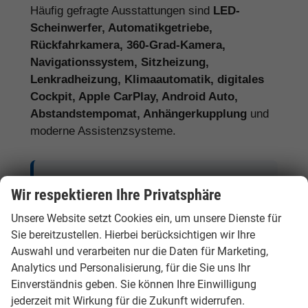
Häufig gefragte Ausstattungen sind
LED-
Scheinwerfer, Automatikgetriebe,
Rückfahrkamera, 360-Grad-Kamera,
Navigationssystem, Sitzheizung,
Lenkradheizung, Klimaautomatik, digitales
Cockpit, Apple CarPlay, Android Auto,
Abstandstempomat, Anhängerkupplung
und
moderne Assistenzsysteme.
Tipp:
Vergleichen Sie bei Hyundai EU-
Wir respektieren Ihre Privatsphäre
Neuwagen nicht nur den Kaufpreis,
Unsere Website setzt Cookies ein, um unsere Dienste für
sondern auch Ausstattung, Lieferzeit,
Sie bereitzustellen. Hierbei berücksichtigen wir Ihre
Garantieumfang und mögliche
Auswahl und verarbeiten nur die Daten für Marketing,
Zusatzkosten. So erkennen Sie den
Analytics und Personalisierung, für die Sie uns Ihr
tatsächlichen Preisvorteil.
Einverständnis geben. Sie können Ihre Einwilligung
jederzeit mit Wirkung für die Zukunft widerrufen.