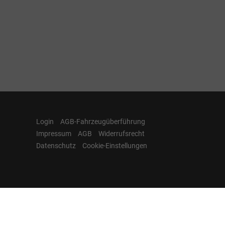
Login
AGB-Fahrzeugüberführung
Impressum
AGB
Widerrufsrecht
Datenschutz
Cookie-Einstellungen