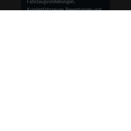
Fahrzeugvorstellungen,
Kundenfahrzeuge, Bewertungen und
neue Angebote rund um VW, Skoda,
Toyota, Nissan, Renault, Dacia,
CUPRA und viele weitere Marken.
Startseite
Fahrzeuge finden
Neuwagen Konfigurator
Reimport
Ratgeber
Finanzierung
Kontakt
Hamburgcars GmbH · Heselstücken 19 ·
22453 Hamburg
WhatsApp Kontakt
📲
Jetzt direkt schreiben