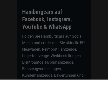
Hamburgcars auf
Facebook, Instagram,
YouTube & WhatsApp
Folgen Sie Hamburgcars auf Social
Media und entdecken Sie aktuelle EU-
Neuwagen, Reimport Fahrzeuge,
Lagerfahrzeuge, Werkbestellungen,
Elektroautos, Hybridfahrzeuge,
Fahrzeugvorstellungen,
Kundenfahrzeuge, Bewertungen und
neue Angebote rund um VW, Skoda,
Toyota, Nissan, Renault, Dacia,
CUPRA und viele weitere Marken.
Startseite
Fahrzeuge finden