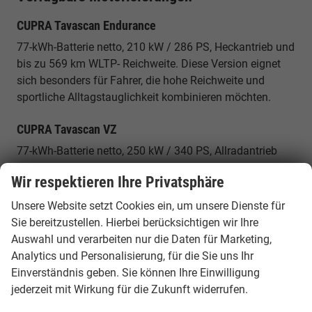
CUPRA Tavascan Endurance
77-kWh-Batterie netto, 210 kW / 286 PS, Heckantrieb und
bis zu 569 km WLTP- Reichweite. Diese Version eignet
sich besonders für Fahrer, die hohe Reichweite und
sportliche Alltagstauglichkeit kombinieren möchten.
CUPRA Tavascan VZ
77-kWh-Batterie netto, 250 kW / 340 PS, Allradantrieb
und bis zu 521 km WLTP- Reichweite. Die VZ-Version
Wir respektieren Ihre Privatsphäre
bietet besonders dynamische Fahrleistungen und
maximale Traktion.
Unsere Website setzt Cookies ein, um unsere Dienste für
Sie bereitzustellen. Hierbei berücksichtigen wir Ihre
Warum ein CUPRA Tavascan EU Reimport
Auswahl und verarbeiten nur die Daten für Marketing,
günstiger ist
Analytics und Personalisierung, für die Sie uns Ihr
Einverständnis geben. Sie können Ihre Einwilligung
Innerhalb Europas unterscheiden sich Fahrzeugpreise je
jederzeit mit Wirkung für die Zukunft widerrufen.
nach Land, Ausstattung und Verfügbarkeit. Durch einen
EU-Reimport können Sie von attraktiven Konditionen