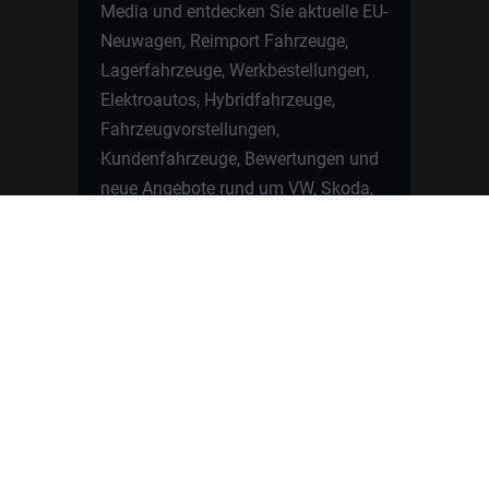
Media und entdecken Sie aktuelle EU-
Neuwagen, Reimport Fahrzeuge,
Lagerfahrzeuge, Werkbestellungen,
Elektroautos, Hybridfahrzeuge,
Fahrzeugvorstellungen,
Kundenfahrzeuge, Bewertungen und
neue Angebote rund um VW, Skoda,
Toyota, Nissan, Renault, Dacia,
CUPRA und viele weitere Marken.
Startseite
Fahrzeuge finden
Neuwagen Konfigurator
Reimport
Ratgeber
Finanzierung
Kontakt
Hamburgcars GmbH · Heselstücken 19 ·
22453 Hamburg