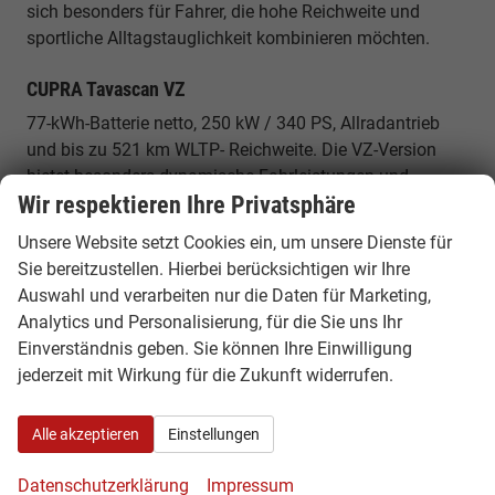
sich besonders für Fahrer, die hohe Reichweite und
sportliche Alltagstauglichkeit kombinieren möchten.
CUPRA Tavascan VZ
77-kWh-Batterie netto, 250 kW / 340 PS, Allradantrieb
und bis zu 521 km WLTP- Reichweite. Die VZ-Version
bietet besonders dynamische Fahrleistungen und
Wir respektieren Ihre Privatsphäre
maximale Traktion.
Unsere Website setzt Cookies ein, um unsere Dienste für
Warum ein CUPRA Tavascan EU Reimport
Sie bereitzustellen. Hierbei berücksichtigen wir Ihre
günstiger ist
Auswahl und verarbeiten nur die Daten für Marketing,
Innerhalb Europas unterscheiden sich Fahrzeugpreise je
Analytics und Personalisierung, für die Sie uns Ihr
nach Land, Ausstattung und Verfügbarkeit. Durch einen
Einverständnis geben. Sie können Ihre Einwilligung
EU-Reimport können Sie von attraktiven Konditionen
jederzeit mit Wirkung für die Zukunft widerrufen.
profitieren – mit identischer Fahrzeugqualität und
europaweiter Herstellergarantie.
Alle akzeptieren
Einstellungen
Elektrisch, sportlich und
Datenschutzerklärung
Impressum