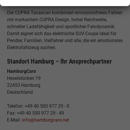
langstreckentauglich
Der CUPRA Tavascan kombiniert emissionsfreies Fahren
mit markantem CUPRA Design, hoher Reichweite,
schneller Ladefähigkeit und sportlicher Fahrdynamik.
Damit eignet sich das elektrische SUV-Coupé ideal für
Pendler, Familien, Vielfahrer und alle, die ein emotionales
Elektrofahrzeug suchen.
Standort Hamburg – Ihr Ansprechpartner
HamburgCars
Heselstücken 19
22453 Hamburg
Deutschland
Telefon: +49 40 500 977 29 - 0
Fax: +49 40 500 977 29 - 49
E-Mail:
info@hamburgcars.net